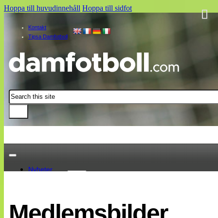
Hoppa till huvudinnehåll
Hoppa till sidfot
Kontakt
Tipsa Damfotboll
Sök
Nyheter
Damallsvenskan
Elitettan
Medlemsbilder
Landslaget
EM 2013