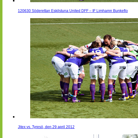
120630 Söderettan Eskilstuna United DFF – IF Limhamn Bunkeflo
Jitex vs. Tyresö, den 29 april 2012