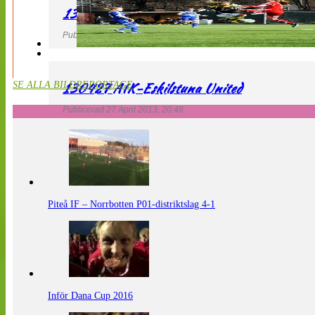
130427 LdB FC Malmö – Mallbackens IF
Publicerad 27 April 2013, 20:54
130427 AIK-Eskilstuna United
SE ALLA BILDREPORTAGE
Publicerad 27 April 2013, 20:48
Piteå IF – Norrbotten P01-distriktslag 4-1
Inför Dana Cup 2016