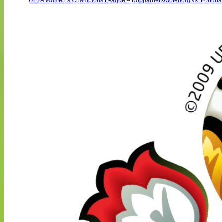
UEFA Women’s Champions League – Kopparbers/Göteborg vs. Fortuna 