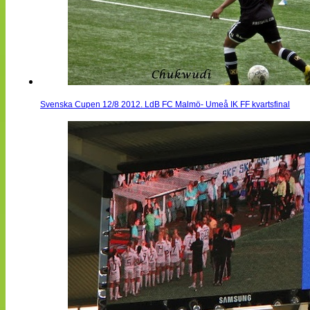
Svenska Cupen 12/8 2012. LdB FC Malmö- Umeå IK FF kvartsfinal