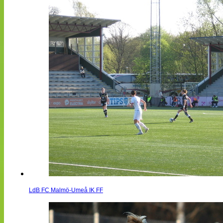
LdB FC Malmö-Umeå IK FF