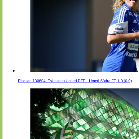
Elitettan 130804: Eskilstuna United DFF – Umeå Södra FF, 1-0 (0-0)