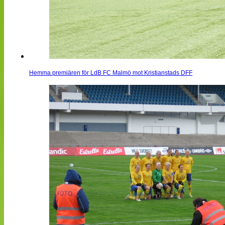
Hemma premiären för LdB FC Malmö mot Kristianstads DFF