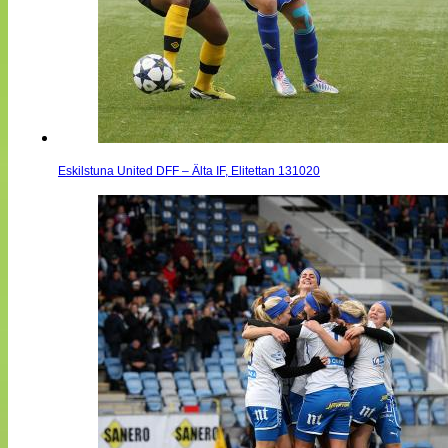
Eskilstuna United DFF – Älta IF, Elitettan 131020