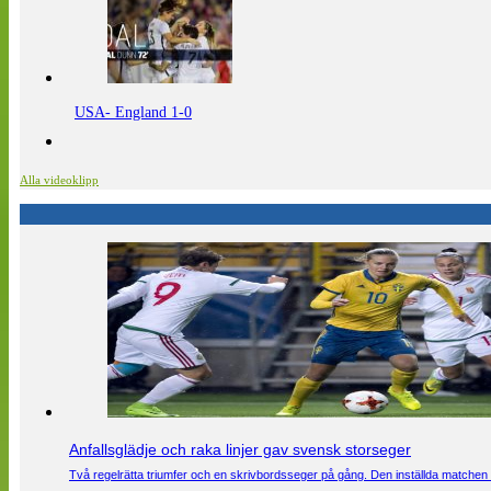
USA- England 1-0
Alla videoklipp
Anfallsglädje och raka linjer gav svensk storseger
Två regelrätta triumfer och en skrivbordsseger på gång. Den inställda matchen 