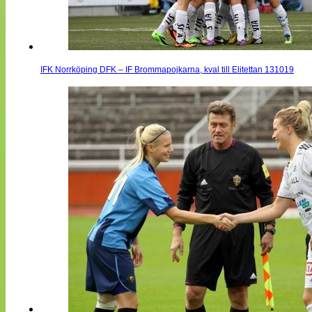
IFK Norrköping DFK – IF Brommapojkarna, kval till Elitettan 131019