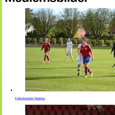
Internationellt
Bildreportage
Arkiv
Bloggar
Lagen
Webb-TV
Cuper
Medlemsbilder
Till klubbkassan
NÄTverket
Split vision
Om oss
Annonsera
Statistik
Tipsa Damfotboll
Kontakt
Fotbollsbilder Matilda