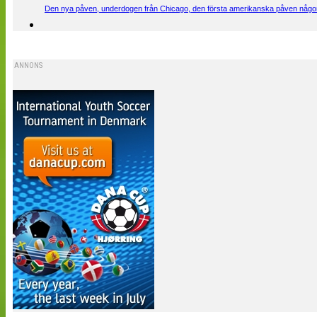
Den nya påven, underdogen från Chicago, den första amerikanska påven någons
ANNONS