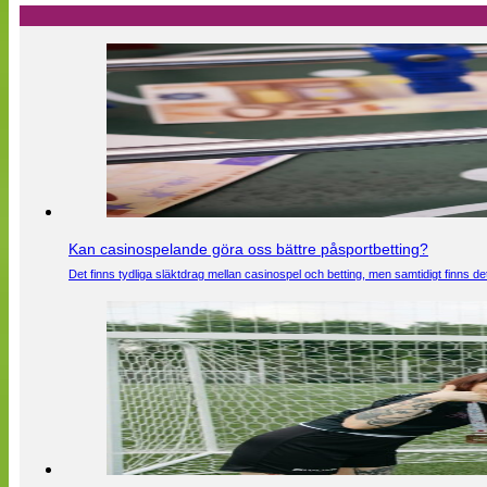
Kan casinospelande göra oss bättre påsportbetting?
Det finns tydliga släktdrag mellan casinospel och betting, men samtidigt finns