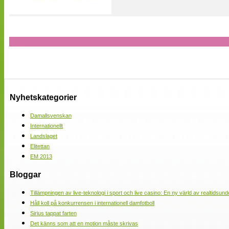
Nyhetskategorier
Damallsvenskan
Internationellt
Landslaget
Elitettan
EM 2013
Bloggar
Tillämpningen av live-teknologi i sport och live casino: En ny värld av realtidsund
Håll koll på konkurrensen i internationell damfotboll
Sirius tappat farten
Det känns som att en motion måste skrivas