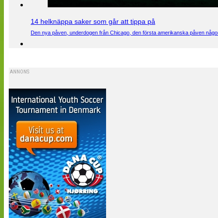
14 helknäppa saker som går att tippa på
Den nya påven, underdogen från Chicago, den första amerikanska påven någons
ANNONS