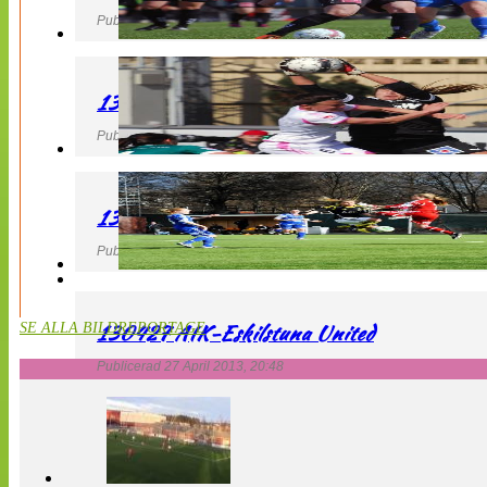
Publicerad 27 April 2013, 22:40
130427 IF Limhamn Bunkeflo – QBIK
Publicerad 27 April 2013, 21:10
130427 LdB FC Malmö – Mallbackens IF
Publicerad 27 April 2013, 20:54
130427 AIK-Eskilstuna United
SE ALLA BILDREPORTAGE
Publicerad 27 April 2013, 20:48