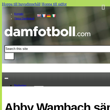
Hoppa till huvudinnehåll
Hoppa till sidfot
Kontakt
Tipsa Damfotboll
Sök
Nyheter
Damallsvenskan
Elitettan
Abby Wambach sänk
Landslaget
EM 2013