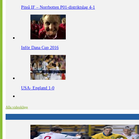
Piteå IF – Norrbotten P01-distriktslag 4-1
Inför Dana Cup 2016
USA- England 1-0
Alla videoklipp