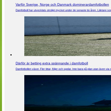
Varför Sverige, Norge och Danmark dominerardamfotbollen
Damfotboll har utvecklats otroligt mycket under de senaste tio åren. Läktare som
Därför är betting extra spännande i damfotboll
Damfotbollen växer. Fler tittar, följer och spelar. Inte bara på plan utan även 