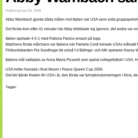
Internationellt
Bildreportage
Publicerad juni 20, 2008
Arkiv
Abby Wambach gjorde båda målen mot Italien när USA vann sista gruppspelsm
Bloggar
Lagen
Det första kom efter 41 minuter när Abby dribblade sig igenom, det andra var en 
Webb-TV
Cuper
Italien spelade 4-5-1 med Patrizia Panico ensam på topp.
Medlemsbilder
Matchens första målchans var Italiens när Pamela Conti tvinade USAs målvakt Nic
Till klubbkassan
Förbundskaoten Pia Sundhage lät också f d Bälinge- och AIK-spelaren Kacey Whi
NÄTverket
Split vision
Italiens mål vaktades av Anna Maria Picarelli som spelat collegefotboll i USA. H
Om oss
USA möter Kanada i final liksom i Peace Queen Cup 2006.
Det blir fjärde finalen för USA i år, den första var fyrnationsturneringen i Kin
Annonsera
Statistik
Taggar:
Tipsa Damfotboll
Kontakt