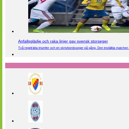
Anfallsglädje och raka linjer gav svensk storseger
Två regelrätta triumfer och en skrivbordsseger på gång. Den inställda matchen 