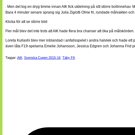
. Men det tog en dryg timme innan AIK fick utdelning på sitt större bollinnehav
Bara 4 minuter senare sprang sig Julia Zigiotti Olme fri, rundade målvakten och 
Klicka för att se större bild
Fler mål blev det inte trots att AIK hade flera bra chanser att öka på målskörden.
Loreta Kullashi blev mer inblandad i anfallsspelet i andra halvlek och hade e
även låta F19-spelarna Emelie Johansson, Jessica Edgren och Johanna Frid pro
Taggar:
AIK
,
Svenska Cupen 2015-16
,
Täby FK