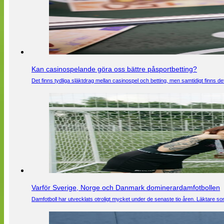
Kan casinospelande göra oss bättre påsportbetting?
Det finns tydliga släktdrag mellan casinospel och betting, men samtidigt finns
Varför Sverige, Norge och Danmark dominerardamfotbollen
Damfotboll har utvecklats otroligt mycket under de senaste tio åren. Läktare som