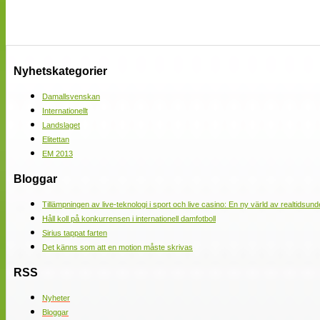
Nyhetskategorier
Damallsvenskan
Internationellt
Landslaget
Elitettan
EM 2013
Bloggar
Tillämpningen av live-teknologi i sport och live casino: En ny värld av realtidsund
Håll koll på konkurrensen i internationell damfotboll
Sirius tappat farten
Det känns som att en motion måste skrivas
RSS
Nyheter
Bloggar