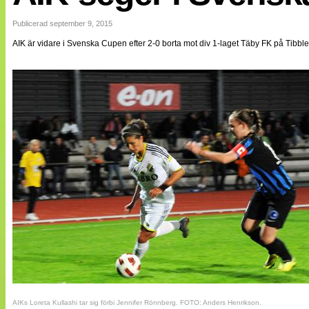
Internationellt
Bildreportage
Publicerad september 9, 2015
Arkiv
AIK är vidare i Svenska Cupen efter 2-0 borta mot div 1-laget Täby FK på Tibbl
Bloggar
Lagen
Webb-TV
Cuper
Medlemsbilder
Till klubbkassan
NÄTverket
Split vision
Om oss
Annonsera
Statistik
Tipsa Damfotboll
Kontakt
AIKs Loreta Kullashi tar sig förbi Jennifer Rönnberg. FOTO: Anders Henrikson.