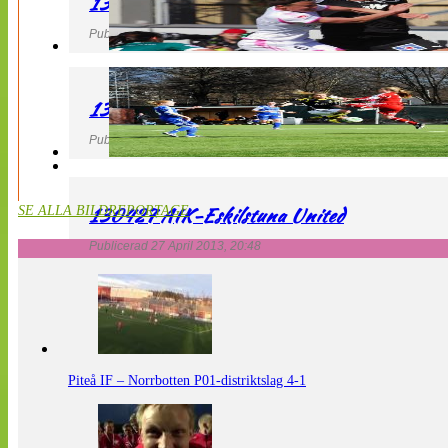
130427 IF Limhamn Bunkeflo – QBIK
Publicerad 27 April 2013, 21:10
130427 LdB FC Malmö – Mallbackens IF
Publicerad 27 April 2013, 20:54
130427 AIK-Eskilstuna United
SE ALLA BILDREPORTAGE
Publicerad 27 April 2013, 20:48
Piteå IF – Norrbotten P01-distriktslag 4-1