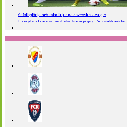
Anfallsglädje och raka linjer gav svensk storseger
Två regelrätta triumfer och en skrivbordsseger på gång. Den inställda matchen 