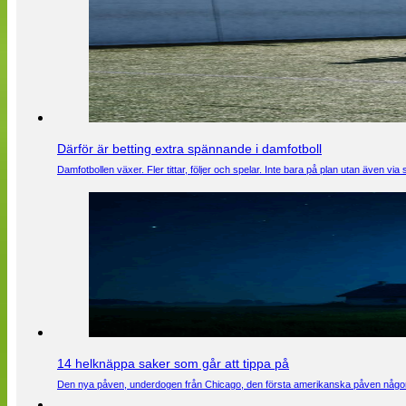
Därför är betting extra spännande i damfotboll
Damfotbollen växer. Fler tittar, följer och spelar. Inte bara på plan utan även 
14 helknäppa saker som går att tippa på
Den nya påven, underdogen från Chicago, den första amerikanska påven någons