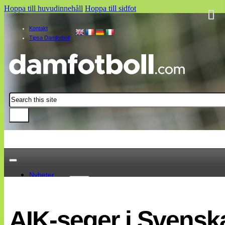
Hoppa till huvudinnehåll
Hoppa till sidfot
Kontakt
Tipsa Damfotboll
Sök
Nyheter
Damallsvenskan
Elitettan
AIK-seger i Svensk
Landslaget
EM 2013