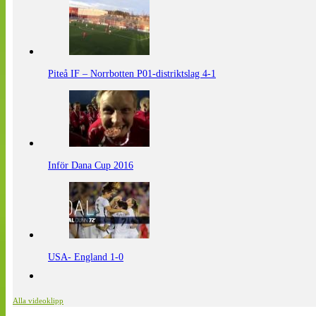
Piteå IF – Norrbotten P01-distriktslag 4-1
Inför Dana Cup 2016
USA- England 1-0
Alla videoklipp