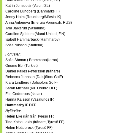
Dora Maria Lárusdottir (Valur, ISL)
Katrin Jonsdottir (Valur, ISL)
Caroline Lundberg (Danmarks IF)
Jenny Holm (Roserberg/Märsta IK)
Anna Antonova (Energia Voronezh, RUS)
,Mia Jalkerud (Vasalund)
Caroline Sjöblom (Åland United, FIN)
Isabell Hammarbäck (Hammarby)
Sofia Nilsson (Stattena)
Förluster
:
Sofia Åhman ( Brommapojkarna)
Onome Ebi (Turkiet)
Daniel Kalles Pettersson (tränare)
Rebecca Johnson (Dalsjöfors GoIF)
Klara Lindberg (Dalsjöfors GoIF)
Sarah Michael (KIF Örebro DFF)
Elin Cederroos (slutar)
Hanna Kalsson (Vasalunds IF)
Hammarby IF DFF
Nyförvärv
:
Helén Eke (lån från Tyresö FF)
Tino Katsoulakis (tränare, Tyresö FF)
Helen Nottebrock (Tyresö FF)