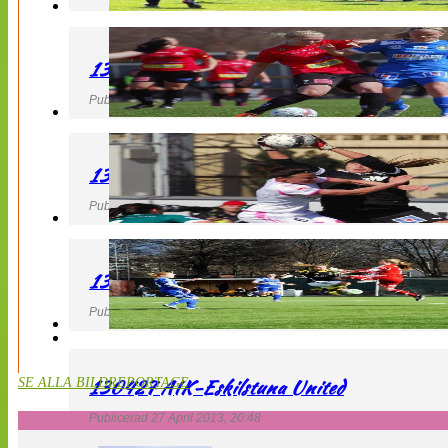
130427 LB 07 – QBIK
Publicerad 27 April 2013, 22:40
130427 IF Limhamn Bunkeflo – QBIK
Publicerad 27 April 2013, 21:10
130427 LdB FC Malmö – Mallbackens IF
Publicerad 27 April 2013, 20:54
130427 AIK-Eskilstuna United
SE ALLA BILDREPORTAGE
Publicerad 27 April 2013, 20:48