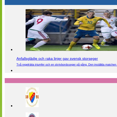
Anfallsglädje och raka linjer gav svensk storseger
Två regelrätta triumfer och en skrivbordsseger på gång. Den inställda matchen 