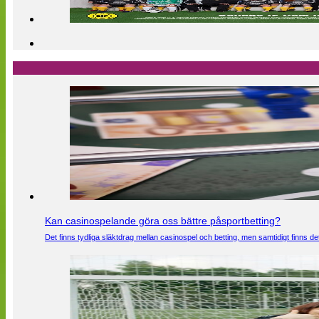
Kan casinospelande göra oss bättre påsportbetting?
Det finns tydliga släktdrag mellan casinospel och betting, men samtidigt finns