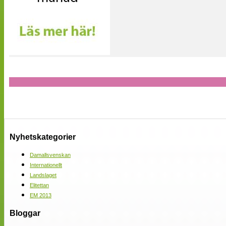
Nyhetskategorier
Damallsvenskan
Internationellt
Landslaget
Elitettan
EM 2013
Bloggar