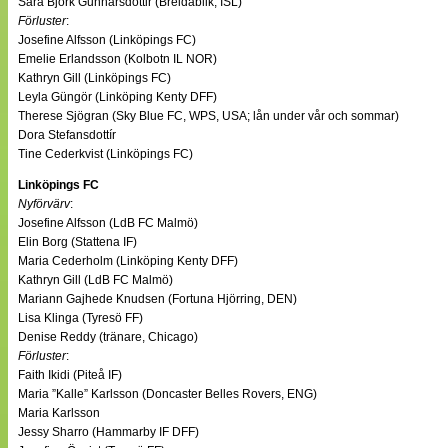
Sara Björk Gunnarsdottir (Breidablik, ISL)
Förluster
:
Josefine Alfsson (Linköpings FC)
Emelie Erlandsson (Kolbotn IL NOR)
Kathryn Gill (Linköpings FC)
Leyla Güngör (Linköping Kenty DFF)
Therese Sjögran (Sky Blue FC, WPS, USA; lån under vår och sommar)
Dora Stefansdottír
Tine Cederkvist (Linköpings FC)
Linköpings FC
Nyförvärv
:
Josefine Alfsson (LdB FC Malmö)
Elin Borg (Stattena IF)
Maria Cederholm (Linköping Kenty DFF)
Kathryn Gill (LdB FC Malmö)
Mariann Gajhede Knudsen (Fortuna Hjörring, DEN)
Lisa Klinga (Tyresö FF)
Denise Reddy (tränare, Chicago)
Förluster
:
Faith Ikidi (Piteå IF)
Maria ”Kalle” Karlsson (Doncaster Belles Rovers, ENG)
Maria Karlsson
Jessy Sharro (Hammarby IF DFF)