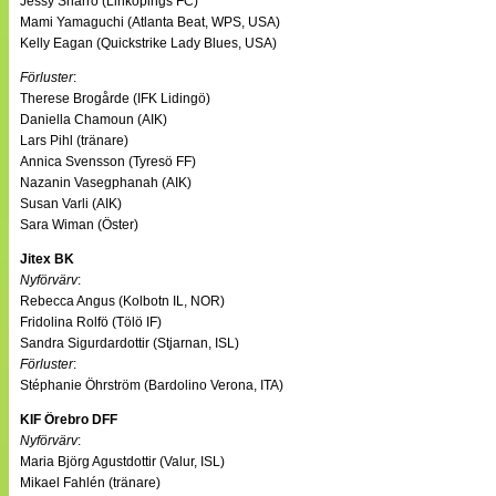
Jessy Sharro (Linköpings FC)
Mami Yamaguchi (Atlanta Beat, WPS, USA)
Kelly Eagan (Quickstrike Lady Blues, USA)
Förluster
:
Therese Brogårde (IFK Lidingö)
Daniella Chamoun (AIK)
Lars Pihl (tränare)
Annica Svensson (Tyresö FF)
Nazanin Vasegphanah (AIK)
Susan Varli (AIK)
Sara Wiman (Öster)
Jitex BK
Nyförvärv
:
Rebecca Angus (Kolbotn IL, NOR)
Fridolina Rolfö (Tölö IF)
Sandra Sigurdardottir (Stjarnan, ISL)
Förluster
:
Stéphanie Öhrström (Bardolino Verona, ITA)
KIF Örebro DFF
Nyförvärv
:
Maria Björg Agustdottir (Valur, ISL)
Mikael Fahlén (tränare)