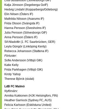
Lisa Gustavsson (Sölvesborgs GIF)
Katja Jönsson (Degeberga GoIF)
Hedvig Lindahl (Kopparbergs/Göteborg)
Elin Nilsen (Östers IF)
Mathilda Nilsson (Asarums IF)
Frida Olsson (Svängsta IF)
Hanna Persson (Ovesholms IF)
Julia Persson (Sölvesborgs GIF)
Anna Persson (Östers IF)
Sif Atladottir (1. FC Saarbrücken, GER)
Leyla Güngör (Linköping Kenty)
Rebecca Johansson (Stattena IF)
Förluster
:
Sofie Andersson (Vittsjö GIK)
Katie Kelly
Frida Parkhagen (Vittsjö GIK)
Kirsty Yallop
Therese Björck (slutat)
LdB FC Malmö
Nyförvärv
:
Annika Kukkonen (HJK Helsingfors, FIN)
Heather Garriock (Sydney FC, AUS)
Felicia Karlsson (Eskilstuna United)