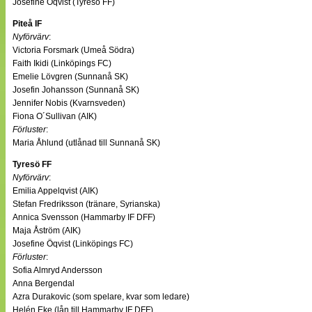
Josefine Öqvist (Tyresö FF)
Piteå IF
Nyförvärv
:
Victoria Forsmark (Umeå Södra)
Faith Ikidi (Linköpings FC)
Emelie Lövgren (Sunnanå SK)
Josefin Johansson (Sunnanå SK)
Jennifer Nobis (Kvarnsveden)
Fiona O´Sullivan (AIK)
Förluster
:
Maria Åhlund (utlånad till Sunnanå SK)
Tyresö FF
Nyförvärv
:
Emilia Appelqvist (AIK)
Stefan Fredriksson (tränare, Syrianska)
Annica Svensson (Hammarby IF DFF)
Maja Åström (AIK)
Josefine Öqvist (Linköpings FC)
Förluster
:
Sofia Almryd Andersson
Anna Bergendal
Azra Durakovic (som spelare, kvar som ledare)
Helén Eke (lån till Hammarby IF DFF)