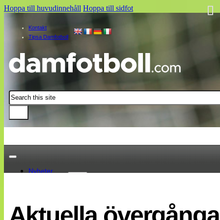
Hoppa till huvudinnehåll
Hoppa till sidfot
Kontakt
Tipsa Damfotboll
Sök
Nyheter
Damallsvenskan
Elitettan
Aktuella övergånga
Landslaget
EM 2013