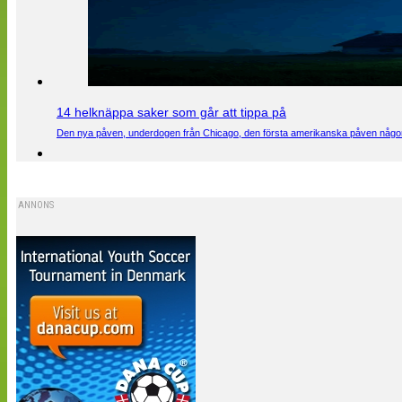
14 helknäppa saker som går att tippa på
Den nya påven, underdogen från Chicago, den första amerikanska påven någons
ANNONS