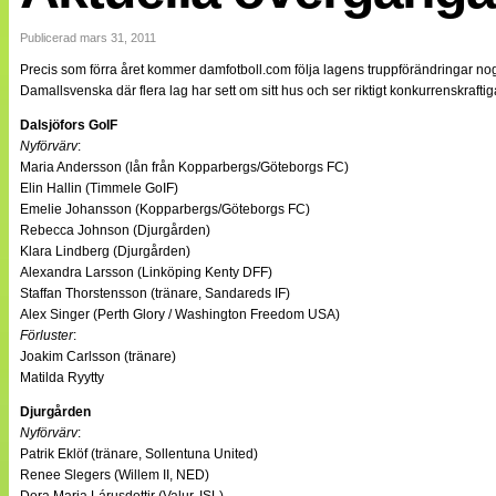
Internationellt
Bildreportage
Publicerad mars 31, 2011
Arkiv
Precis som förra året kommer damfotboll.com följa lagens truppförändringar nog
Bloggar
Damallsvenska där flera lag har sett om sitt hus och ser riktigt konkurrenskraftig
Lagen
Webb-TV
Dalsjöfors GoIF
Cuper
Nyförvärv
:
Medlemsbilder
Maria Andersson (lån från Kopparbergs/Göteborgs FC)
Till klubbkassan
Elin Hallin (Timmele GoIF)
NÄTverket
Emelie Johansson (Kopparbergs/Göteborgs FC)
Split vision
Rebecca Johnson (Djurgården)
Om oss
Klara Lindberg (Djurgården)
Alexandra Larsson (Linköping Kenty DFF)
Annonsera
Staffan Thorstensson (tränare, Sandareds IF)
Statistik
Alex Singer (Perth Glory / Washington Freedom USA)
Tipsa Damfotboll
Förluster
:
Kontakt
Joakim Carlsson (tränare)
Matilda Ryytty
Djurgården
Nyförvärv
:
Patrik Eklöf (tränare, Sollentuna United)
Renee Slegers (Willem II, NED)