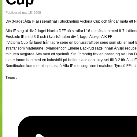
NÄTverket
Split vision
Publicerad maj 15, 2009
Div 3-laget Älta IF är i semifinal i Stockholms Victoria Cup och får där möta ett N
Nyheter
Älta IF slog ut div 2-laget Nacka DFF på straffar i 16-delsfinalen med 8-7. I åtto
Bloggar
Enskede IK med 3-0 och i kvartsfinalen div 1-laget ÄLvsjö AIK FF .
Lagen
I Victoria Cup får laget från lägre serie en bonusstraff per serie som skiljer mot 
Webb-TV
straffar som Madelaine Rylander och Emelie Bäckrud satte innan Älvsjö reduce
Cuper
minuten avgjorde Älta med ett spelmål. Siri Frimodig fick en passning av Lin
Medlemmar
meter innan hon med en kalasträff på bollen satte den i krysset till 3-2 för Älta IF
Medlemsbilder
Semifinalen kommer att spelas på Älta IP mot segraren i matchen Tyresö FF oc
Till klubbkassan
Om oss
Taggar:
NÄTverket
Split vision