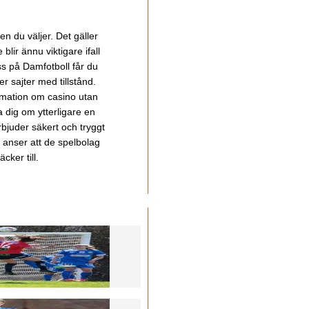
en du väljer. Det gäller
lir ännu viktigare ifall
ss på Damfotboll får du
 sajter med tillstånd.
ormation om casino utan
a dig om ytterligare en
bjuder säkert och tryggt
u anser att de spelbolag
cker till.