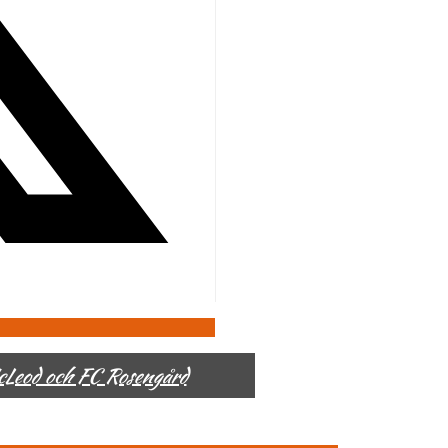
McLeod och FC Rosengård