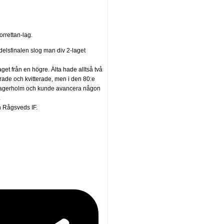
orrettan-lag.
ndelsfinalen slog man div 2-laget
laget från en högre. Älta hade alltså två
rade och kvitterade, men i den 80:e
n Fagerholm och kunde avancera någon
.
h Rågsveds IF.