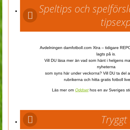
Speltips och spelför
tipsex
Avdelningen damfotboll.com Xtra – tidigare REPOR
lagts på is.
Vill DU läsa mer än vad som hänt i helgens m
nyheterna
som syns här under veckorna? Vill DU ta del 
rubrikerna och hitta gratis fotboll li
Läs mer om
Oddset
hos en av Sveriges stö
Tryggt