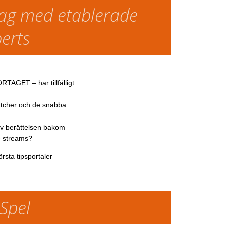
slag med etablerade
perts
TAGET – har tillfälligt
atcher och de snabba
av berättelsen bakom
ve streams?
rsta tipsportaler
 Spel