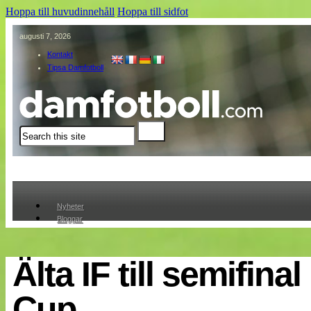
Hoppa till huvudinnehåll
Hoppa till sidfot
augusti 7, 2026
Kontakt
Tipsa Damfotboll
Sök
Nyheter
Bloggar
Lagen
Webb-TV
Cuper
Älta IF till semifinal
Medlemmar
Medlemsbilder
Cup
Till klubbkassan
Om oss