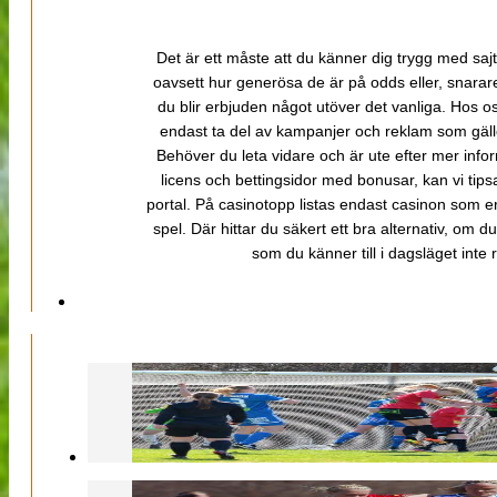
Det är ett måste att du känner dig trygg med sajt
oavsett hur generösa de är på odds eller, snarare b
du blir erbjuden något utöver det vanliga. Hos o
endast ta del av kampanjer och reklam som gäller
Behöver du leta vidare och är ute efter mer inf
licens och bettingsidor med bonusar, kan vi tips
portal. På casinotopp listas endast casinon som er
spel. Där hittar du säkert ett bra alternativ, om d
som du känner till i dagsläget inte rä