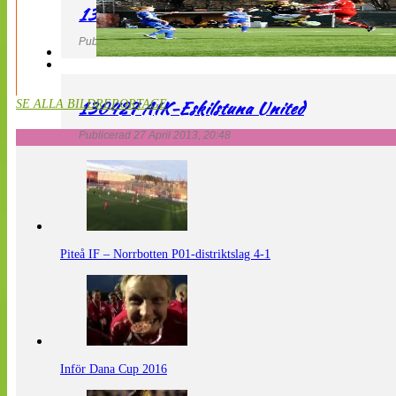
130427 LdB FC Malmö – Mallbackens IF
Publicerad 27 April 2013, 20:54
130427 AIK-Eskilstuna United
SE ALLA BILDREPORTAGE
Publicerad 27 April 2013, 20:48
Piteå IF – Norrbotten P01-distriktslag 4-1
Inför Dana Cup 2016