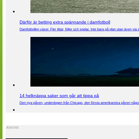
Därför är betting extra spännande i damfotboll
Damfotbollen växer. Fler tittar, följer och spelar. Inte bara på plan utan även 
14 helknäppa saker som går att tippa på
Den nya påven, underdogen från Chicago, den första amerikanska påven någons
ANNONS