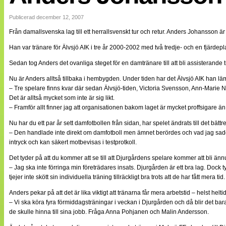
Internationellt
Bildreportage
Publicerad december 12, 2007
Arkiv
Från damallsvenska lag till ett herrallsvenskt tur och retur. Anders Johansson är
Bloggar
Lagen
Han var tränare för Älvsjö AIK i tre år 2000-2002 med två tredje- och en fjärdep
Webb-TV
Cuper
Sedan tog Anders det ovanliga steget för en damtränare till att bli assisteran
Medlemsbilder
Nu är Anders alltså tillbaka i hembygden. Under tiden har det Älvsjö AIK han
Till klubbkassan
– Tre spelare finns kvar där sedan Älvsjö-tiden, Victoria Svensson, Ann-Marie N
NÄTverket
Split vision
Det är alltså mycket som inte är sig likt.
Om oss
– Framför allt finner jag att organisationen bakom laget är mycket proffsigare än 
Nu har du ett par år sett damfotbollen från sidan, har spelet ändrats till det bä
Annonsera
– Den handlade inte direkt om damfotboll men ämnet berördes och vad jag sade fic
Statistik
intryck och kan säkert motbevisas i testprotkoll.
Tipsa Damfotboll
Kontakt
Det tyder på att du kommer att se till att Djurgårdens spelare kommer att bli änn
– Jag ska inte förringa min företrädares insats. Djurgården är ett bra lag. Dock ty
tjejer inte skött sin individuella träning tillräckligt bra trots att de har fått mera tid.
Anders pekar på att det är lika viktigt att tränarna får mera arbetstid – helst heltid
– Vi ska köra fyra förmiddagsträningar i veckan i Djurgården och då blir det bar
de skulle hinna till sina jobb. Fråga Anna Pohjanen och Malin Andersson.