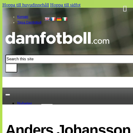
Hoppa till huvudinnehåll
Hoppa till sidfot
Kontakt
Tipsa Damfotboll
Sök
Nyheter
Damallsvenskan
Elitettan
Anders Johansson s
Landslaget
EM 2013