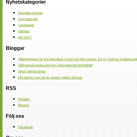
Nyhetskategorier
Damallsvenskan
Internationellt
Landslaget
Elitettan
EM 2013
Bloggar
Tillämpningen av live-teknologi i sport och live casino: En ny värld av realtidsund
Håll koll på konkurrensen i internationell damfotboll
Sirius tappat farten
Det känns som att en motion måste skrivas
RSS
Nyheter
Bloggar
Följ oss
Facebook