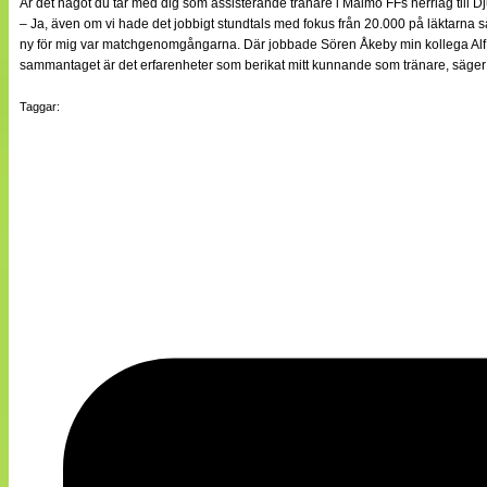
Är det något du tar med dig som assisterande tränare i Malmö FFs herrlag till
– Ja, även om vi hade det jobbigt stundtals med fokus från 20.000 på läktarna så
ny för mig var matchgenomgångarna. Där jobbade Sören Åkeby min kollega Alf We
sammantaget är det erfarenheter som berikat mitt kunnande som tränare, säge
Taggar: