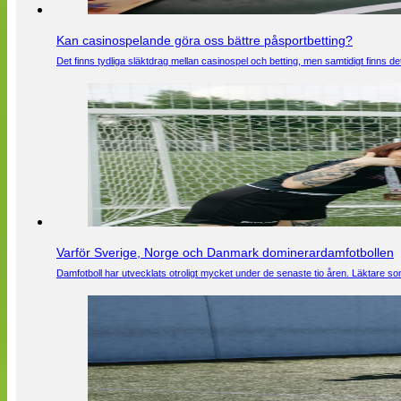
Kan casinospelande göra oss bättre påsportbetting?
Det finns tydliga släktdrag mellan casinospel och betting, men samtidigt finns
Varför Sverige, Norge och Danmark dominerardamfotbollen
Damfotboll har utvecklats otroligt mycket under de senaste tio åren. Läktare som