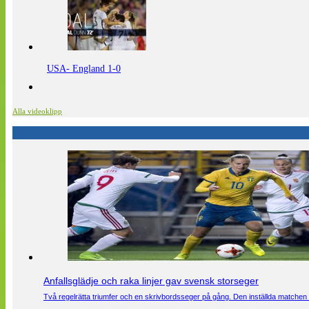
USA- England 1-0
Alla videoklipp
Anfallsglädje och raka linjer gav svensk storseger
Två regelrätta triumfer och en skrivbordsseger på gång. Den inställda matchen 