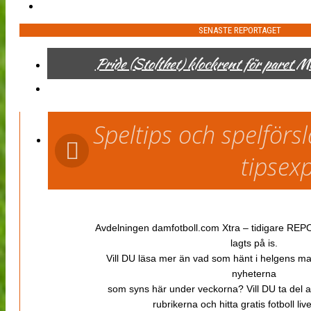
SENASTE REPORTAGET
Pride (Stolthet) klockrent för paret 
Speltips och spelför
tipsex
Avdelningen damfotboll.com Xtra – tidigare REPOR
lagts på is.
Vill DU läsa mer än vad som hänt i helgens m
nyheterna
som syns här under veckorna? Vill DU ta del 
rubrikerna och hitta gratis fotboll li