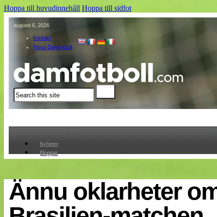
Hoppa till huvudinnehåll
Hoppa till sidfot
augusti 6, 2026
Kontakt
Tipsa Damfotboll
Sök
Nyheter
Bloggar
Lagen
Webb-TV
Cuper
Ännu oklarheter o
Medlemmar
Medlemsbilder
Brasilien-matchen
Till klubbkassan
Om oss