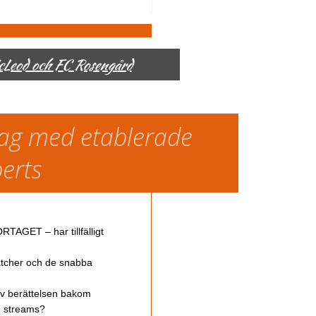
McLeod och FC Rosengård
slag med etablerade
perts
TAGET – har tillfälligt
atcher och de snabba
av berättelsen bakom
ve streams?