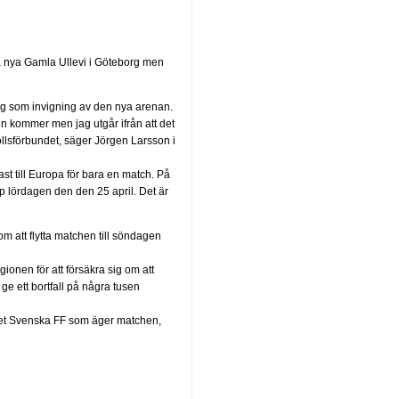
på nya Gamla Ullevi i Göteborg men
mang som invigning av den nya arenan.
en kommer men jag utgår ifrån att det
bollsförbundet, säger Jörgen Larsson i
st till Europa för bara en match. På
p lördagen den den 25 april. Det är
m att flytta matchen till söndagen
gionen för att försäkra sig om att
ge ett bortfall på några tusen
är det Svenska FF som äger matchen,