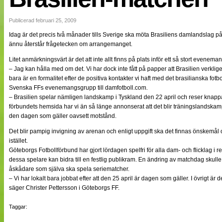
NÄTverket
Split vision
Publicerad februari 25, 2009
Idag är det precis två månader tills Sverige ska möta Brasiliens damlandslag 
ännu återstår frågetecken om arrangemanget.
Nyheter
Bloggar
Litet anmärkningsvärt är det att inte allt finns på plats inför ett så stort evene
Lagen
– Jag kan hålla med om det. Vi har dock inte fått på papper att Brasilien verklig
Webb-TV
bara är en formalitet efter de positiva kontakter vi haft med det brasilianska fot
Cuper
Svenska FFs evenemangsgrupp till damfotboll.com.
Medlemmar
– Brasilien spelar nämligen landskamp i Tyskland den 22 april och reser knappa
Medlemsbilder
förbundets hemsida har vi än så länge annonserat att det blir träningslandskam
Till klubbkassan
den dagen som gäller oavsett motstånd.
Om oss
NÄTverket
Det blir pampig invigning av arenan och enligt uppgift ska det finnas önskemål o
Split vision
istället.
Göteborgs Fotbollförbund har gjort lördagen spelfri för alla dam- och flicklag i re
dessa spelare kan bidra till en festlig publikram. En ändring av matchdag skulle 
åskådare som själva ska spela seriematcher.
– Vi har lokalt bara jobbat efter att den 25 april är dagen som gäller. I övrigt 
säger Christer Pettersson i Göteborgs FF.
Taggar: