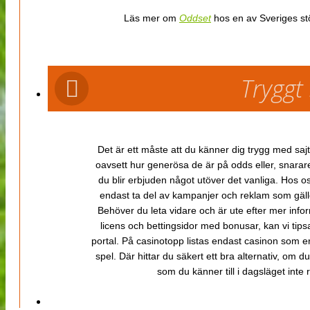
Läs mer om
Oddset
hos en av Sveriges stö
Tryggt
Det är ett måste att du känner dig trygg med sajt
oavsett hur generösa de är på odds eller, snarare b
du blir erbjuden något utöver det vanliga. Hos o
endast ta del av kampanjer och reklam som gäller
Behöver du leta vidare och är ute efter mer inf
licens och bettingsidor med bonusar, kan vi tips
portal. På casinotopp listas endast casinon som er
spel. Där hittar du säkert ett bra alternativ, om d
som du känner till i dagsläget inte rä