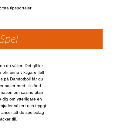
rsta tipsportaler
 Spel
en du väljer. Det gäller
lir ännu viktigare ifall
ss på Damfotboll får du
 sajter med tillstånd.
ormation om casino utan
a dig om ytterligare en
bjuder säkert och tryggt
u anser att de spelbolag
cker till.