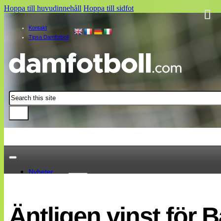
Hoppa till huvudinnehåll
Hoppa till sidfot
Kontakt
Tipsa Damfotboll
Sök
Nyheter
Damallsvenskan
Elitettan
Äntligen vinst för 
Landslaget
EM 2013