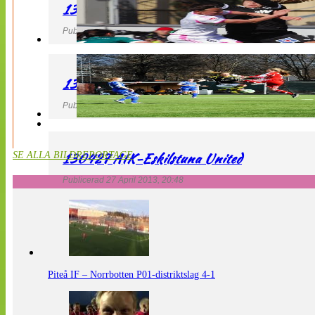
130427 IF Limhamn Bunkeflo – QBIK
Publicerad 27 April 2013, 21:10
130427 LdB FC Malmö – Mallbackens IF
Publicerad 27 April 2013, 20:54
130427 AIK-Eskilstuna United
SE ALLA BILDREPORTAGE
Publicerad 27 April 2013, 20:48
Piteå IF – Norrbotten P01-distriktslag 4-1