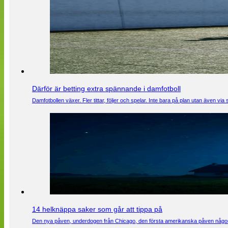
Därför är betting extra spännande i damfotboll
Damfotbollen växer. Fler tittar, följer och spelar. Inte bara på plan utan även 
14 helknäppa saker som går att tippa på
Den nya påven, underdogen från Chicago, den första amerikanska påven någons