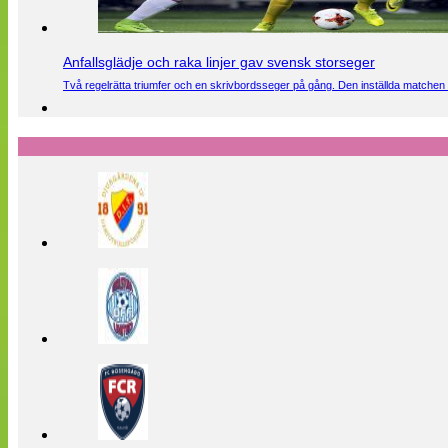
Anfallsglädje och raka linjer gav svensk storseger
Två regelrätta triumfer och en skrivbordsseger på gång. Den inställda matchen 