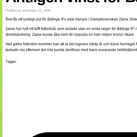
Internationellt
Bildreportage
Publicerad december 22, 2008
Arkiv
Året får ett lyckligt slut för Bälinge IFs siste tränare i Damallsvenskan Zaine 
Bloggar
Lagen
Zaine har haft ett tufft fotbollsår som slutade utan en enda seger för Bälinge 
Webb-TV
direktsändning. Zaine kunde åka hem till Uppsala en halv miljon kronor rikare.
Cuper
Medlemsbilder
Vad gäller fotbollen kommer han att ta det lugnare nästa år och träna herrlaget
Till klubbkassan
tackade nej eftersom det inte kunde jämföras med hans nuvarande heltidstjänst 
NÄTverket
Split vision
Taggar:
Om oss
Annonsera
Statistik
Tipsa Damfotboll
Kontakt