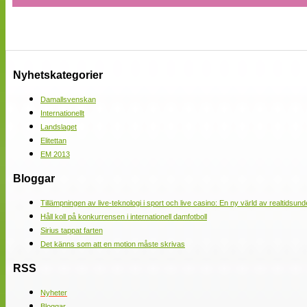
Nyhetskategorier
Damallsvenskan
Internationellt
Landslaget
Elitettan
EM 2013
Bloggar
Tillämpningen av live-teknologi i sport och live casino: En ny värld av realtidsund
Håll koll på konkurrensen i internationell damfotboll
Sirius tappat farten
Det känns som att en motion måste skrivas
RSS
Nyheter
Bloggar