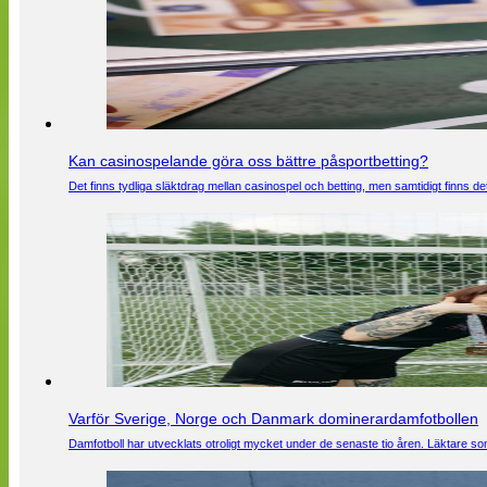
Kan casinospelande göra oss bättre påsportbetting?
Det finns tydliga släktdrag mellan casinospel och betting, men samtidigt finns
Varför Sverige, Norge och Danmark dominerardamfotbollen
Damfotboll har utvecklats otroligt mycket under de senaste tio åren. Läktare som