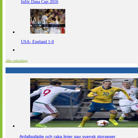
Inför Dana Cup 2016
USA- England 1-0
Alla videoklipp
Anfallsglädje och raka linjer gav svensk storseger