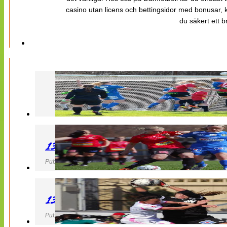
casino utan licens och bettingsidor med bonusar, ka
du säkert ett b
130427 LB 07 – QBIK
Publicerad 27 April 2013, 22:40
130427 IF Limhamn Bunkeflo – QBIK
Publicerad 27 April 2013, 21:10