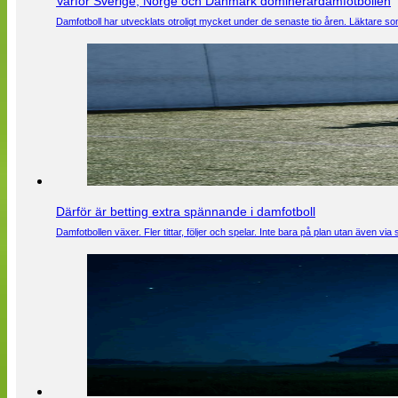
Varför Sverige, Norge och Danmark dominerardamfotbollen
Damfotboll har utvecklats otroligt mycket under de senaste tio åren. Läktare som
Därför är betting extra spännande i damfotboll
Damfotbollen växer. Fler tittar, följer och spelar. Inte bara på plan utan även 