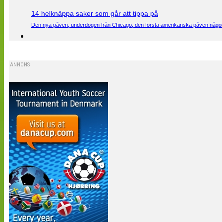
14 helknäppa saker som går att tippa på
Den nya påven, underdogen från Chicago, den första amerikanska påven någons
ANNONS