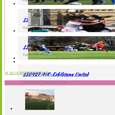
Publicerad 27 April 2013, 22:40
130427 IF Limhamn Bunkeflo – QBIK
Publicerad 27 April 2013, 21:10
130427 LdB FC Malmö – Mallbackens IF
Publicerad 27 April 2013, 20:54
130427 AIK-Eskilstuna United
SE ALLA BILDREPORTAGE
Publicerad 27 April 2013, 20:48