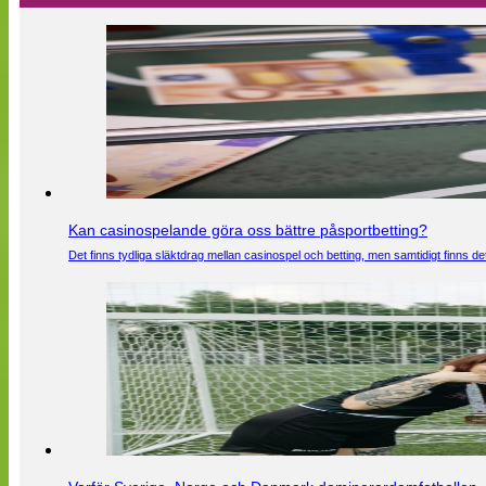
Kan casinospelande göra oss bättre påsportbetting?
Det finns tydliga släktdrag mellan casinospel och betting, men samtidigt finns