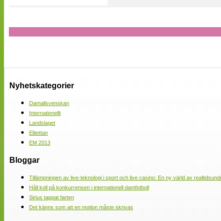
Nyhetskategorier
Damallsvenskan
Internationellt
Landslaget
Elitettan
EM 2013
Bloggar
Tillämpningen av live-teknologi i sport och live casino: En ny värld av realtidsund
Håll koll på konkurrensen i internationell damfotboll
Sirius tappat farten
Det känns som att en motion måste skrivas