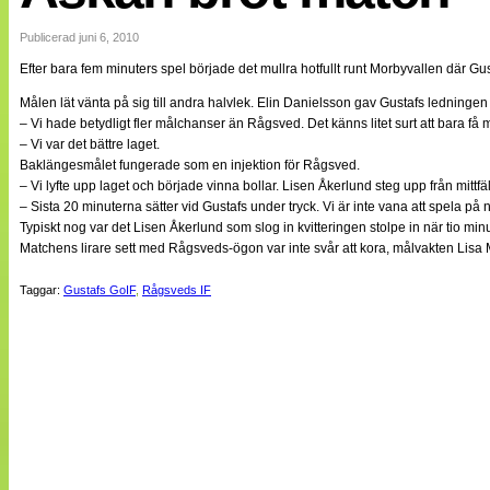
Internationellt
Bildreportage
Publicerad juni 6, 2010
Arkiv
Efter bara fem minuters spel började det mullra hotfullt runt Morbyvallen där
Bloggar
Lagen
Målen lät vänta på sig till andra halvlek. Elin Danielsson gav Gustafs ledningen
Webb-TV
– Vi hade betydligt fler målchanser än Rågsved. Det känns litet surt att bara 
Cuper
– Vi var det bättre laget.
Medlemsbilder
Baklängesmålet fungerade som en injektion för Rågsved.
Till klubbkassan
– Vi lyfte upp laget och började vinna bollar. Lisen Åkerlund steg upp från mittf
NÄTverket
– Sista 20 minuterna sätter vid Gustafs under tryck. Vi är inte vana att spela på 
Split vision
Typiskt nog var det Lisen Åkerlund som slog in kvitteringen stolpe in när tio minu
Om oss
Matchens lirare sett med Rågsveds-ögon var inte svår att kora, målvakten Lis
Annonsera
Taggar:
Gustafs GoIF
,
Rågsveds IF
Statistik
Tipsa Damfotboll
Kontakt