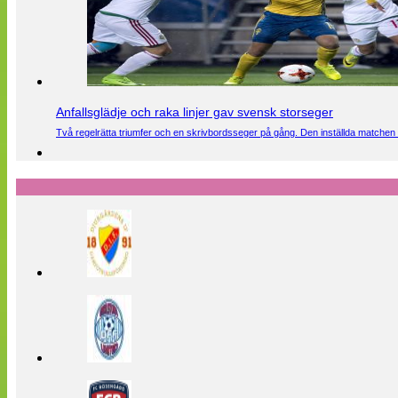
Anfallsglädje och raka linjer gav svensk storseger
Två regelrätta triumfer och en skrivbordsseger på gång. Den inställda matchen 