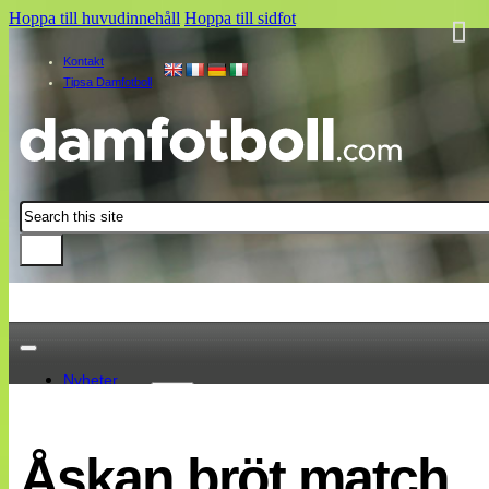
Hoppa till huvudinnehåll
Hoppa till sidfot
Kontakt
Tipsa Damfotboll
Sök
Nyheter
Damallsvenskan
Elitettan
Åskan bröt match
Landslaget
EM 2013