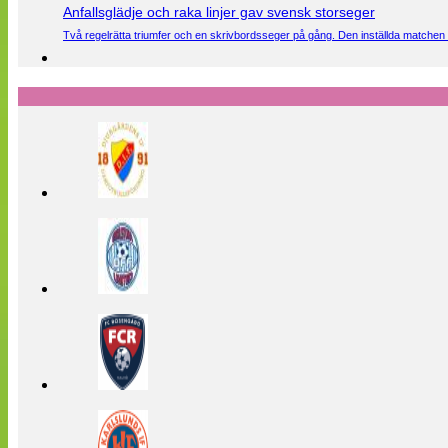
Anfallsglädje och raka linjer gav svensk storseger
Två regelrätta triumfer och en skrivbordsseger på gång. Den inställda matchen 