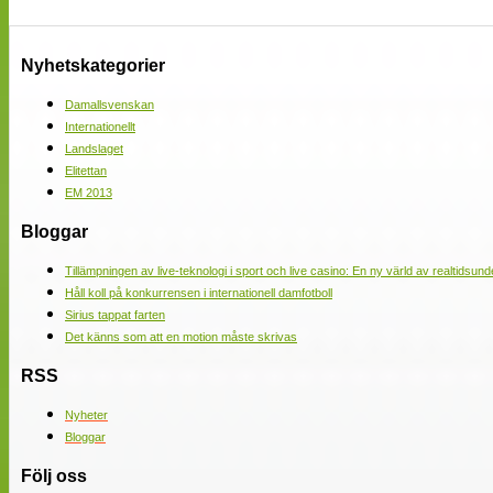
Nyhetskategorier
Damallsvenskan
Internationellt
Landslaget
Elitettan
EM 2013
Bloggar
Tillämpningen av live-teknologi i sport och live casino: En ny värld av realtidsund
Håll koll på konkurrensen i internationell damfotboll
Sirius tappat farten
Det känns som att en motion måste skrivas
RSS
Nyheter
Bloggar
Följ oss