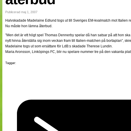
NÄTverket
Split vision
Publicerad maj 1, 2007
Halvskadade Madelaine Edlund togs ut till Sveriges EM-kvalmatch mot Italien 
Nu måste hon lämna återbud.
Nyheter
Bloggar
”Men det är ett högt spel Thomas Dennerby spelar då han satsar på att hon sk
Lagen
nytt hinna återställa sig inom veckan fram till Italien-matchen på bortaplan”, s
Webb-TV
Madelaine togs ut som ersättare för LdB:s skadade Therese Lundin.
Cuper
Maria Aronsson, Linköpings FC, blir nu spelare nummer tre på den vakanta plat
Medlemmar
Medlemsbilder
Taggar:
Till klubbkassan
Om oss
NÄTverket
Split vision