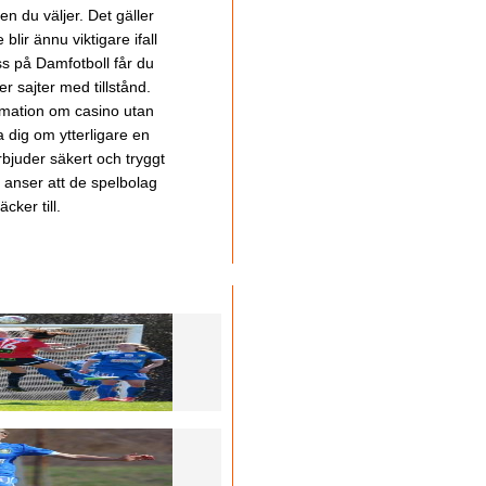
en du väljer. Det gäller
lir ännu viktigare ifall
ss på Damfotboll får du
 sajter med tillstånd.
ormation om casino utan
a dig om ytterligare en
bjuder säkert och tryggt
u anser att de spelbolag
cker till.