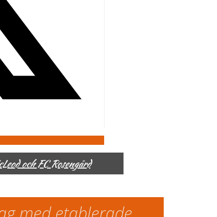
McLeod och FC Rosengård
slag med etablerade