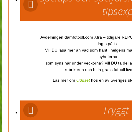
tipsex
Avdelningen damfotboll.com Xtra – tidigare REPOR
lagts på is.
Vill DU läsa mer än vad som hänt i helgens m
nyheterna
som syns här under veckorna? Vill DU ta del 
rubrikerna och hitta gratis fotboll li
Läs mer om
Oddset
hos en av Sveriges stö
Tryggt