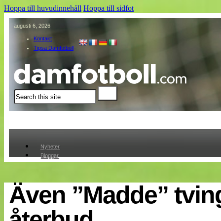
Hoppa till huvudinnehåll
Hoppa till sidfot
augusti 6, 2026
Kontakt
Tipsa Damfotboll
Sök
Nyheter
Bloggar
Lagen
Webb-TV
Cuper
Även ”Madde” tvinga
Medlemmar
Medlemsbilder
återbud
Till klubbkassan
Om oss