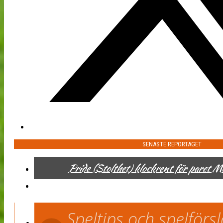
SENASTE REPORTAGET
Pride (Stolthet) klockrent för paret 
Speltips och spelför