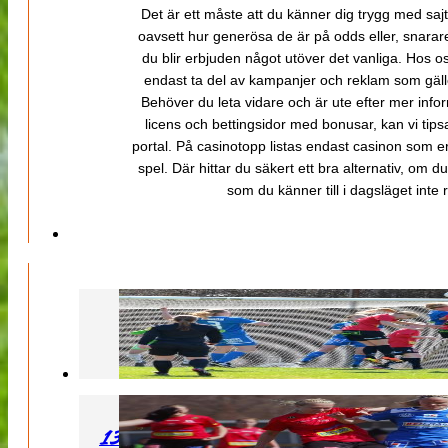
Det är ett måste att du känner dig trygg med sajt
oavsett hur generösa de är på odds eller, snarare b
du blir erbjuden något utöver det vanliga. Hos o
endast ta del av kampanjer och reklam som gäller
Behöver du leta vidare och är ute efter mer inf
licens och bettingsidor med bonusar, kan vi tips
portal. På casinotopp listas endast casinon som er
spel. Där hittar du säkert ett bra alternativ, om d
som du känner till i dagsläget inte rä
130427 LB 07 – QBIK