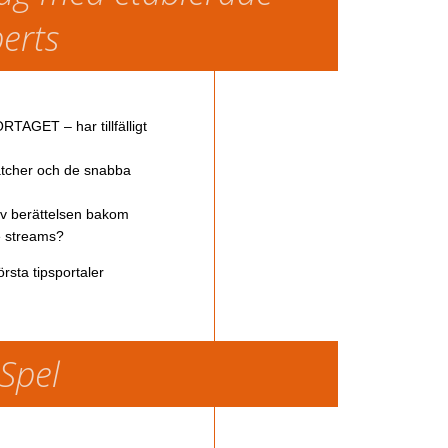
perts
TAGET – har tillfälligt
atcher och de snabba
av berättelsen bakom
ve streams?
rsta tipsportaler
 Spel