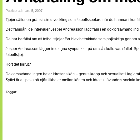
Internationellt
Bildreportage
Publicerad mars 5, 2007
Arkiv
Tjejer sätter en gräns i sin utveckling som fotbollsspelare när de hamnar i konf
Bloggar
Lagen
Det framgår i de intervjuer Jesper Andreasson lagt fram i en doktorsavhandling i 
Webb-TV
Cuper
De har berättat om att fotbollstjejer förr blev betraktade som pojkaktiga genom a
Medlemsbilder
Jesper Andreasson lägger inte egna synpunkter på om så skulle vara fallet. Spel
Till klubbkassan
fotbollstjej.
NÄTverket
Split vision
Hört det förrut?
Om oss
Doktorsavhandlingen heter Idrottens kön – genus,kropp och sexualitet i lagidro
Annonsera
Syftet är att peka på ojämlikheter mellan könen och idrottsutövandets sociala 
Statistik
Tipsa Damfotboll
Taggar:
Kontakt