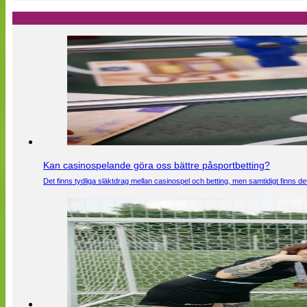
Kan casinospelande göra oss bättre påsportbetting?
Det finns tydliga släktdrag mellan casinospel och betting, men samtidigt finns