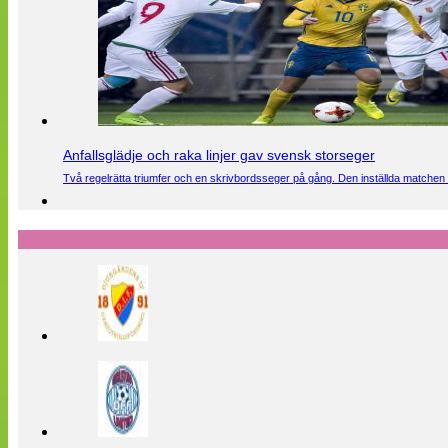
Anfallsglädje och raka linjer gav svensk storseger
Två regelrätta triumfer och en skrivbordsseger på gång. Den inställda matchen 