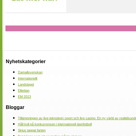
Nyhetskategorier
Damallsvenskan
Internationellt
Landslaget
Elitettan
EM 2013
Bloggar
Tillämpningen av live-teknologi i sport och live casino: En ny värld av realtidsund
Håll koll på konkurrensen i internationell damfotboll
Sirius tappat farten