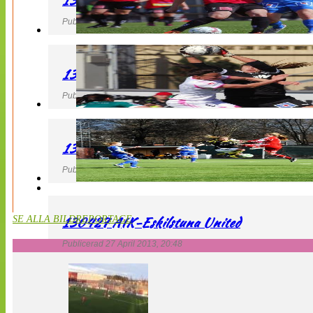
130427 LB 07 – QBIK
Publicerad 27 April 2013, 22:40
130427 IF Limhamn Bunkeflo – QBIK
Publicerad 27 April 2013, 21:10
130427 LdB FC Malmö – Mallbackens IF
Publicerad 27 April 2013, 20:54
130427 AIK-Eskilstuna United
SE ALLA BILDREPORTAGE
Publicerad 27 April 2013, 20:48