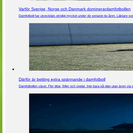
Varför Sverige, Norge och Danmark dominerardamfotbollen
Damfotboll har utvecklats otroligt mycket under de senaste tio åren. Läktare som
Därför är betting extra spännande i damfotboll
Damfotbollen växer. Fler tittar, följer och spelar. Inte bara på plan utan även 