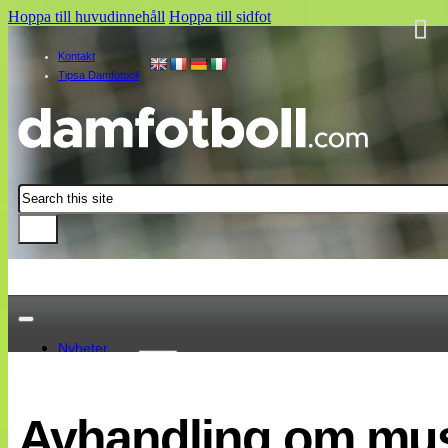
Hoppa till huvudinnehåll
Hoppa till sidfot
Kontakt
Tipsa Damfotboll
Sök
Nyheter
Damallsvenskan
Elitettan
Avhandling om mus
Landslaget
EM 2013