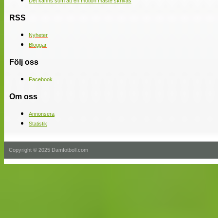
Det känns som att en motion måste skrivas
RSS
Nyheter
Bloggar
Följ oss
Facebook
Om oss
Annonsera
Statistik
Copyright © 2025 Damfotboll.com