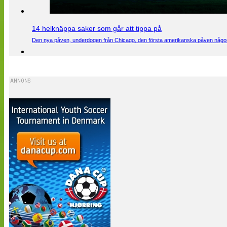
14 helknäppa saker som går att tippa på
Den nya påven, underdogen från Chicago, den första amerikanska påven någons
ANNONS