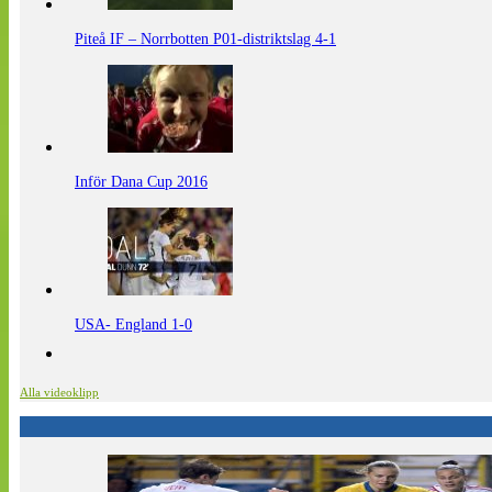
Piteå IF – Norrbotten P01-distriktslag 4-1
Inför Dana Cup 2016
USA- England 1-0
Alla videoklipp