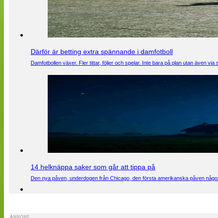
Därför är betting extra spännande i damfotboll
Damfotbollen växer. Fler tittar, följer och spelar. Inte bara på plan utan även 
14 helknäppa saker som går att tippa på
Den nya påven, underdogen från Chicago, den första amerikanska påven någons
ANNONS