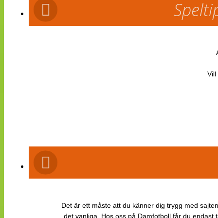
Spelti
Vil
Det är ett måste att du känner dig trygg med sajten 
det vanliga. Hos oss på Damfotboll får du endast t