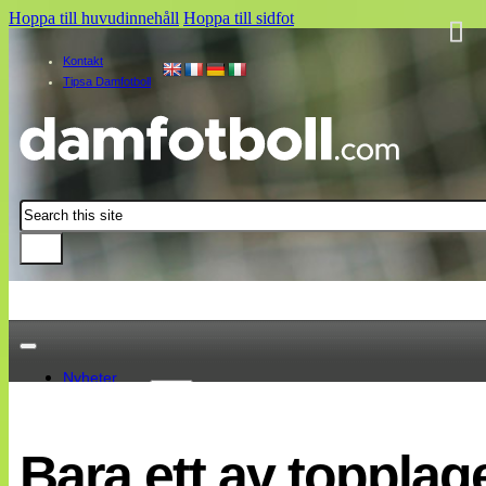
Hoppa till huvudinnehåll
Hoppa till sidfot
Kontakt
Tipsa Damfotboll
Sök
Nyheter
Damallsvenskan
Elitettan
Bara ett av toppla
Landslaget
EM 2013