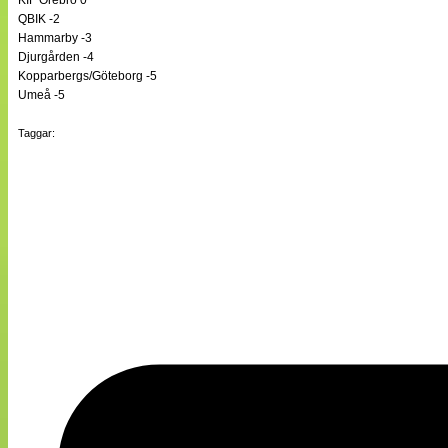
KIF Örebro 0
QBIK -2
Hammarby -3
Djurgården -4
Kopparbergs/Göteborg -5
Umeå -5
Taggar: