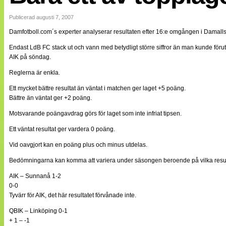
Internationellt
Bildreportage
Publicerad augusti 7, 2007
Arkiv
Damfotboll.com´s experter analyserar resultaten efter 16:e omgången i Damalls
Bloggar
Lagen
Endast LdB FC stack ut och vann med betydligt större siffror än man kunde föru
Webb-TV
AIK på söndag.
Cuper
Medlemsbilder
Reglerna är enkla.
Till klubbkassan
Ett mycket bättre resultat än väntat i matchen ger laget +5 poäng.
NÄTverket
Split vision
Bättre än väntat ger +2 poäng.
Om oss
Motsvarande poängavdrag görs för laget som inte infriat tipsen.
Annonsera
Ett väntat resultat ger vardera 0 poäng.
Statistik
Tipsa Damfotboll
Vid oavgjort kan en poäng plus och minus utdelas.
Kontakt
Bedömningarna kan komma att variera under säsongen beroende på vilka resulta
AIK – Sunnanå 1-2
0-0
Tyvärr för AIK, det här resultatet förvånade inte.
QBIK – Linköping 0-1
+ 1 – -1