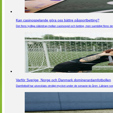
Kan casinospelande göra oss bättre påsportbetting?
Det finns tydliga släktdrag mellan casinospel och betting, men samtidigt finns
Varför Sverige, Norge och Danmark dominerardamfotbollen
Damfotboll har utvecklats otroligt mycket under de senaste tio åren. Läktare som