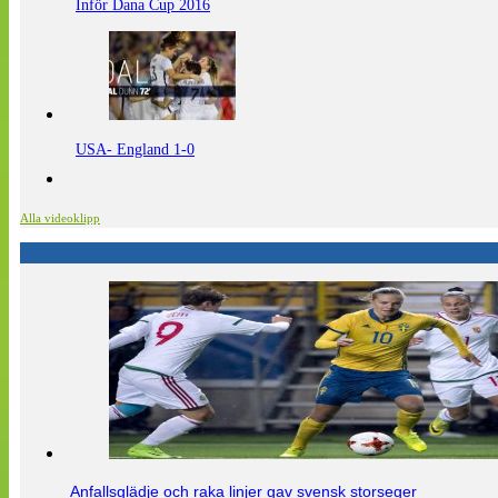
Inför Dana Cup 2016
USA- England 1-0
Alla videoklipp
Anfallsglädje och raka linjer gav svensk storseger