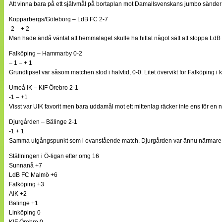
Att vinna bara på ett självmål på bortaplan mot Damallsvenskans jumbo sänder 
Kopparbergs/Göteborg – LdB FC 2-7
-2 – + 2
Man hade ändå väntat att hemmalaget skulle ha hittat något sätt att stoppa LdB 
Falköping – Hammarby 0-2
– 1 – + 1
Grundtipset var såsom matchen stod i halvtid, 0-0. Litet övervikt för Falköping i
Umeå IK – KIF Örebro 2-1
-1 – +1
Visst var UIK favorit men bara uddamål mot ett mittenlag räcker inte ens för en
Djurgården – Bälinge 2-1
-1 + 1
Samma utgångspunkt som i ovanstående match. Djurgården var ännu närmare 
Ställningen i Ö-ligan efter omg 16
Sunnanå +7
LdB FC Malmö +6
Falköping +3
AIK +2
Bälinge +1
Linköping 0