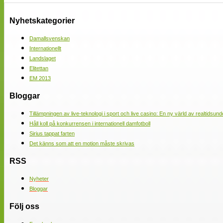
Nyhetskategorier
Damallsvenskan
Internationellt
Landslaget
Elitettan
EM 2013
Bloggar
Tillämpningen av live-teknologi i sport och live casino: En ny värld av realtidsund
Håll koll på konkurrensen i internationell damfotboll
Sirius tappat farten
Det känns som att en motion måste skrivas
RSS
Nyheter
Bloggar
Följ oss