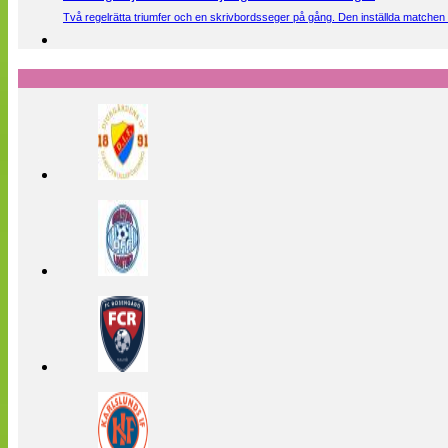
Två regelrätta triumfer och en skrivbordsseger på gång. Den inställda matchen 