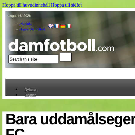
Hoppa till huvudinnehåll
Hoppa till sidfot
augusti 6, 2026
Kontakt
Tipsa Damfotboll
Sök
Nyheter
Bloggar
Lagen
Webb-TV
Cuper
Bara uddamålseger
Medlemmar
Medlemsbilder
FC
Till klubbkassan
Om oss