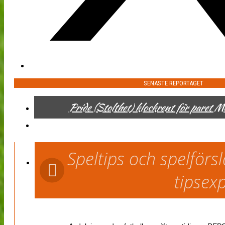
SENASTE REPORTAGET
Pride (Stolthet) klockrent för paret 
Speltips och spelför
tipsex