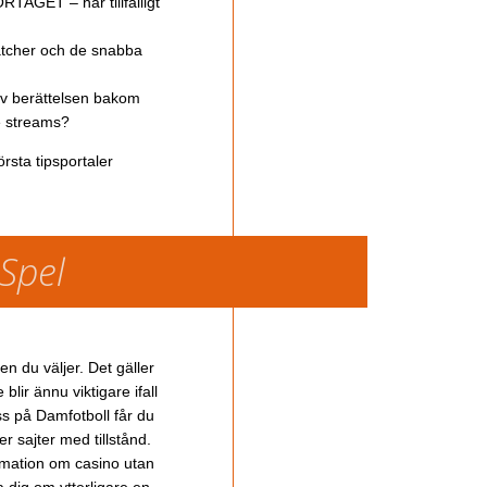
TAGET – har tillfälligt
atcher och de snabba
av berättelsen bakom
ve streams?
rsta tipsportaler
 Spel
en du väljer. Det gäller
lir ännu viktigare ifall
ss på Damfotboll får du
 sajter med tillstånd.
ormation om casino utan
a dig om ytterligare en