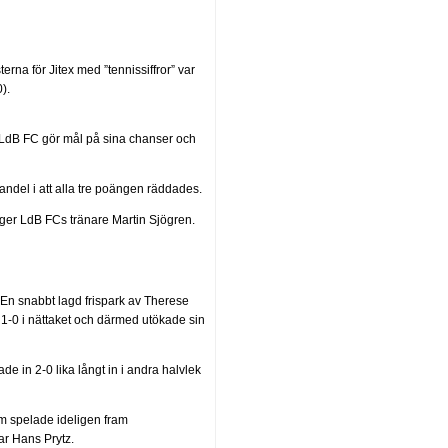
erna för Jitex med ”tennissiffror” var
).
tt LdB FC gör mål på sina chanser och
andel i att alla tre poängen räddades.
säger LdB FCs tränare Martin Sjögren.
l. En snabbt lagd frispark av Therese
 1-0 i nättaket och därmed utökade sin
 in 2-0 lika långt in i andra halvlek
om spelade ideligen fram
ar Hans Prytz.