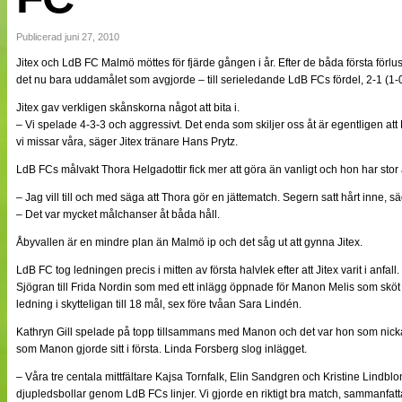
NÄTverket
Split vision
Publicerad juni 27, 2010
Jitex och LdB FC Malmö möttes för fjärde gången i år. Efter de båda första förlust
det nu bara uddamålet som avgjorde – till serieledande LdB FCs fördel, 2-1 (1-0
Nyheter
Bloggar
Jitex gav verkligen skånskorna något att bita i.
Lagen
– Vi spelade 4-3-3 och aggressivt. Det enda som skiljer oss åt är egentligen a
Webb-TV
vi missar våra, säger Jitex tränare Hans Prytz.
Cuper
Medlemmar
LdB FCs målvakt Thora Helgadottir fick mer att göra än vanligt och hon har stor 
Medlemsbilder
– Jag vill till och med säga att Thora gör en jättematch. Segern satt hårt inne, 
Till klubbkassan
Om oss
– Det var mycket målchanser åt båda håll.
NÄTverket
Åbyvallen är en mindre plan än Malmö ip och det såg ut att gynna Jitex.
Split vision
LdB FC tog ledningen precis i mitten av första halvlek efter att Jitex varit i anfal
Sjögran till Frida Nordin som med ett inlägg öppnade för Manon Melis som sköt
ledning i skytteligan till 18 mål, sex före tvåan Sara Lindén.
Kathryn Gill spelade på topp tillsammans med Manon och det var hon som nickade
som Manon gjorde sitt i första. Linda Forsberg slog inlägget.
– Våra tre centala mittfältare Kajsa Tornfalk, Elin Sandgren och Kristine Lindbl
djupledsbollar genom LdB FCs linjer. Vi gjorde en riktigt bra match, sammanfatt