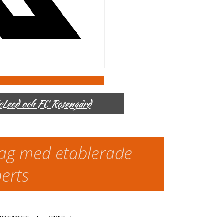
McLeod och FC Rosengård
slag med etablerade
perts