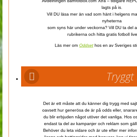
Avdelningen damfotboll.com Xtra – tidigare REPOR
lagts på is.
Vill DU läsa mer än vad som hänt i helgens m
nyheterna
som syns här under veckorna? Vill DU ta del 
rubrikerna och hitta gratis fotboll li
Läs mer om
Oddset
hos en av Sveriges stö
Tryggt
Det är ett måste att du känner dig trygg med sajt
oavsett hur generösa de är på odds eller, snarare b
du blir erbjuden något utöver det vanliga. Hos o
endast ta del av kampanjer och reklam som gäller
Behöver du leta vidare och är ute efter mer inf
licens och bettingsidor med bonusar, kan vi tips