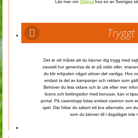
Läs mer om
Oddset
hos en av Sveriges stö
Tryggt
Det är ett måste att du känner dig trygg med sajt
oavsett hur generösa de är på odds eller, snarare b
du blir erbjuden något utöver det vanliga. Hos o
endast ta del av kampanjer och reklam som gäller
Behöver du leta vidare och är ute efter mer inf
licens och bettingsidor med bonusar, kan vi tips
portal. På casinotopp listas endast casinon som er
spel. Där hittar du säkert ett bra alternativ, om d
som du känner till i dagsläget inte rä