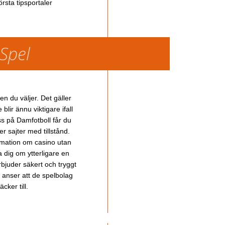
rsta tipsportaler
 Spel
en du väljer. Det gäller
lir ännu viktigare ifall
ss på Damfotboll får du
 sajter med tillstånd.
ormation om casino utan
a dig om ytterligare en
bjuder säkert och tryggt
u anser att de spelbolag
cker till.