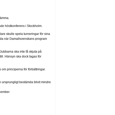
stämma.
hade höstkonferens i Stockholm.
lare skulle spela turneringar för sina
tämda när Damallsvenskans program
lubbarna ska inte få skjuta på
ill. Hänsyn ska dock tagas för
om principerna för förbättringar.
den ursprungligt bestämda blivit mindre
cember.