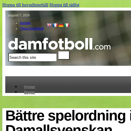
Hoppa till huvudinnehåll
Hoppa till sidfot
augusti 7, 2026
Kontakt
Tipsa Damfotboll
Sök
Nyheter
Bloggar
Lagen
Webb-TV
Cuper
Bättre spelordning 
Medlemmar
Medlemsbilder
Damallsvenskan
Till klubbkassan
Om oss