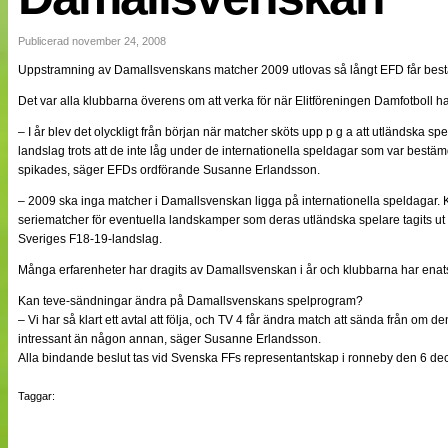
NÄTverket
Split vision
Publicerad november 24, 2008
Uppstramning av Damallsvenskans matcher 2009 utlovas så långt EFD får be
Nyheter
Det var alla klubbarna överens om att verka för när Elitföreningen Damfotboll 
Bloggar
Lagen
– I år blev det olyckligt från början när matcher sköts upp p g a att utländska spe
Webb-TV
landslag trots att de inte låg under de internationella speldagar som var bes
Cuper
spikades, säger EFDs ordförande Susanne Erlandsson.
Medlemmar
– 2009 ska inga matcher i Damallsvenskan ligga på internationella speldagar. K
Medlemsbilder
seriematcher för eventuella landskamper som deras utländska spelare tagits ut t
Till klubbkassan
Om oss
Sveriges F18-19-landslag.
NÄTverket
Många erfarenheter har dragits av Damallsvenskan i år och klubbarna har enats 
Split vision
Kan teve-sändningar ändra på Damallsvenskans spelprogram?
– Vi har så klart ett avtal att följa, och TV 4 får ändra match att sända från om 
intressant än någon annan, säger Susanne Erlandsson.
Alla bindande beslut tas vid Svenska FFs representantskap i ronneby den 6 de
Taggar: