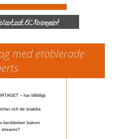
McLeod och FC Rosengård
slag med etablerade
perts
TAGET – har tillfälligt
atcher och de snabba
av berättelsen bakom
ve streams?