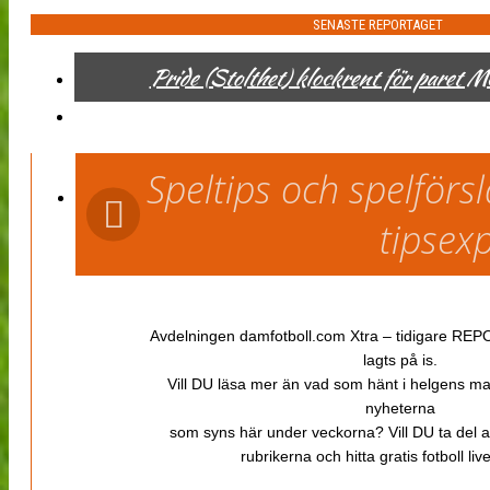
SENASTE REPORTAGET
Pride (Stolthet) klockrent för paret 
Speltips och spelför
tipsex
Avdelningen damfotboll.com Xtra – tidigare REPOR
lagts på is.
Vill DU läsa mer än vad som hänt i helgens m
nyheterna
som syns här under veckorna? Vill DU ta del 
rubrikerna och hitta gratis fotboll li