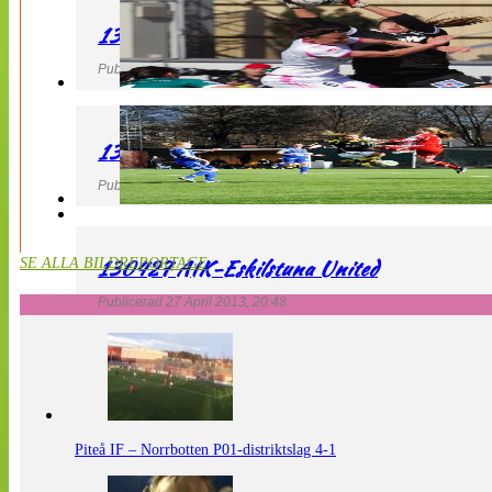
130427 IF Limhamn Bunkeflo – QBIK
Publicerad 27 April 2013, 21:10
130427 LdB FC Malmö – Mallbackens IF
Publicerad 27 April 2013, 20:54
130427 AIK-Eskilstuna United
SE ALLA BILDREPORTAGE
Publicerad 27 April 2013, 20:48
Piteå IF – Norrbotten P01-distriktslag 4-1