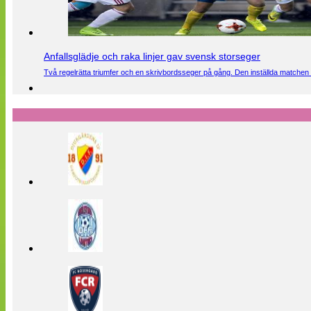
Anfallsglädje och raka linjer gav svensk storseger
Två regelrätta triumfer och en skrivbordsseger på gång. Den inställda matchen 