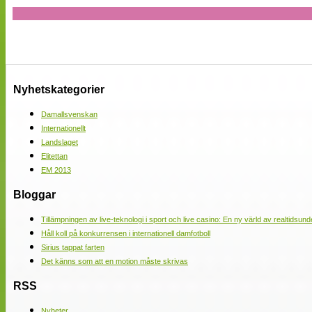
Nyhetskategorier
Damallsvenskan
Internationellt
Landslaget
Elitettan
EM 2013
Bloggar
Tillämpningen av live-teknologi i sport och live casino: En ny värld av realtidsund
Håll koll på konkurrensen i internationell damfotboll
Sirius tappat farten
Det känns som att en motion måste skrivas
RSS
Nyheter