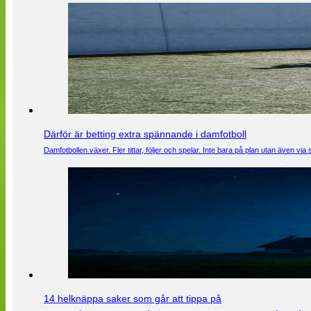
Därför är betting extra spännande i damfotboll
Damfotbollen växer. Fler tittar, följer och spelar. Inte bara på plan utan även 
14 helknäppa saker som går att tippa på