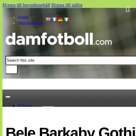
Hoppa till huvudinnehåll
Hoppa till sidfot
Kontakt
Tipsa Damfotboll
Sök
Nyheter
Damallsvenskan
Elitettan
Bele Barkaby Gothi
Landslaget
EM 2013