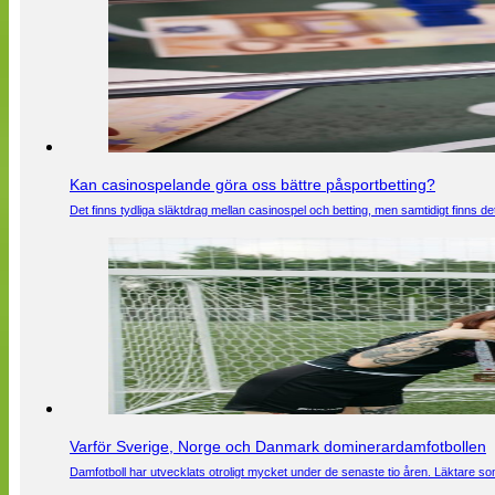
Kan casinospelande göra oss bättre påsportbetting?
Det finns tydliga släktdrag mellan casinospel och betting, men samtidigt finns
Varför Sverige, Norge och Danmark dominerardamfotbollen
Damfotboll har utvecklats otroligt mycket under de senaste tio åren. Läktare som