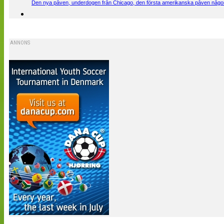
Den nya påven, underdogen från Chicago, den första amerikanska påven någons
ANNONS