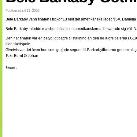
Internationellt
Bildreportage
Publicerad juli 19, 2008
Arkiv
Bele Barkaby vann finalen i flickor 13 mot det amerikanska laget NSA. Daniell
Bloggar
Lagen
Bele Barkaby inledde matchen bäst, men amerikanskorna försvarade sig väl. NSA
Webb-TV
Cuper
Den här finalen var en betydligt bättre tillställning än den de äldre tjejerna i G
Medlemsbilder
liten skottspole.
Till klubbkassan
Givetvis var det även hon som grejade segern till Barkarbyflickorna genom att 
NÄTverket
Text: Bernt O´Johan
Split vision
Om oss
Taggar:
Annonsera
Statistik
Tipsa Damfotboll
Kontakt