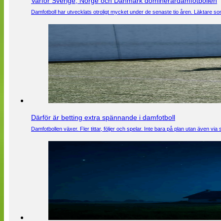
Varför Sverige, Norge och Danmark dominerardamfotbollen
Damfotboll har utvecklats otroligt mycket under de senaste tio åren. Läktare som
Därför är betting extra spännande i damfotboll
Damfotbollen växer. Fler tittar, följer och spelar. Inte bara på plan utan även 