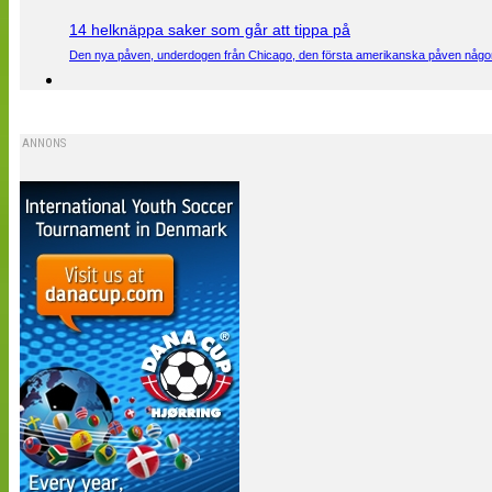
14 helknäppa saker som går att tippa på
Den nya påven, underdogen från Chicago, den första amerikanska påven någons
ANNONS