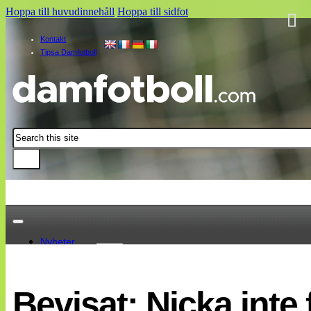
Hoppa till huvudinnehåll
Hoppa till sidfot
Kontakt
Tipsa Damfotboll
Sök
Nyheter
Damallsvenskan
Elitettan
Bevisat: Nicka inte 
Landslaget
EM 2013