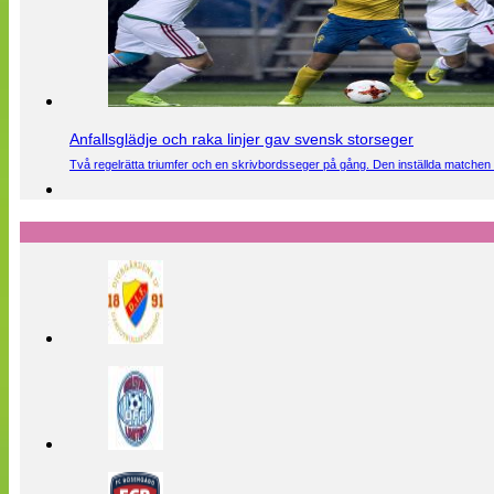
Anfallsglädje och raka linjer gav svensk storseger
Två regelrätta triumfer och en skrivbordsseger på gång. Den inställda matchen 