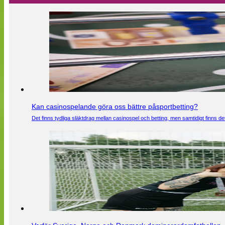
Kan casinospelande göra oss bättre påsportbetting?
Det finns tydliga släktdrag mellan casinospel och betting, men samtidigt finns