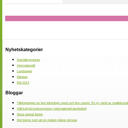
Nyhetskategorier
Damallsvenskan
Internationellt
Landslaget
Elitettan
EM 2013
Bloggar
Tillämpningen av live-teknologi i sport och live casino: En ny värld av realtidsund
Håll koll på konkurrensen i internationell damfotboll
Sirius tappat farten
Det känns som att en motion måste skrivas