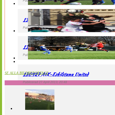
Publicerad 27 April 2013, 22:40
130427 IF Limhamn Bunkeflo – QBIK
Publicerad 27 April 2013, 21:10
130427 LdB FC Malmö – Mallbackens IF
Publicerad 27 April 2013, 20:54
130427 AIK-Eskilstuna United
SE ALLA BILDREPORTAGE
Publicerad 27 April 2013, 20:48