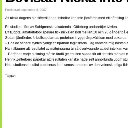
Internationellt
Bildreportage
Publicerad september 6, 2007
Arkiv
Att nicka dagens plastöverklädda fotbollar kan inte jämföras med ett hårt slag i 
Bloggar
Lagen
En studie utförd av Sahlgrenska akademin i Göteborg undanröjer tvivlen.
Webb-TV
Ett tjugotal amatörfotbollspelare fick nicka en boll mellan 10 och 20 gånger på 
Cuper
Sedan jämfördes fotbollsspelarnas proteiner i ryggmärgsvätskan med boxares.
Medlemsbilder
– Hos de senare syntes tydligt att hjärnan tagit skada. Jag väntade mig nästan att
Till klubbkassan
Han tillägger att resultatet av mätningarna är så övertygande att det inte kan v
NÄTverket
– Därför att varje nickning måste ändå ge en liten skada för att det ska märkas 
Split vision
Henrik Zetterberg påpekar att resultaten kanske hade sett annorlunda ut om stu
Om oss
Hela studiens resultat publiceras i det senaste numret av den vetenskapliga tids
Annonsera
Taggar:
Statistik
Tipsa Damfotboll
Kontakt