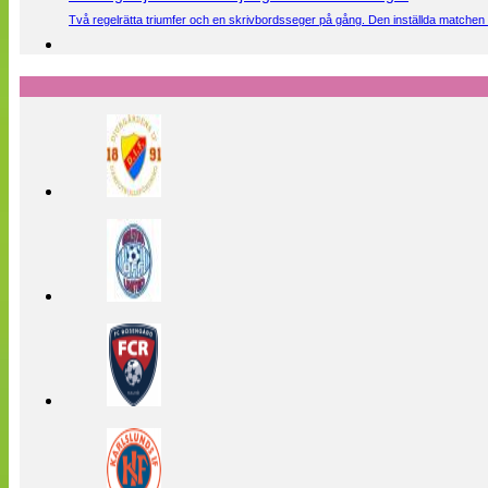
Två regelrätta triumfer och en skrivbordsseger på gång. Den inställda matchen 