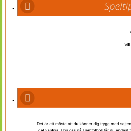
Spelti
Vil
Det är ett måste att du känner dig trygg med sajten 
det vanliga. Hos oss på Damfotboll får du endast t