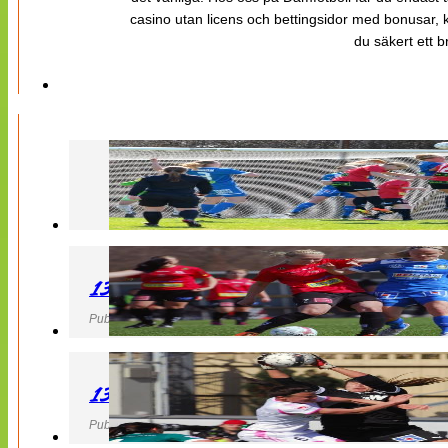
casino utan licens och bettingsidor med bonusar, ka
du säkert ett b
130427 LB 07 – QBIK
Publicerad 27 April 2013, 22:40
130427 IF Limhamn Bunkeflo – QBIK
Publicerad 27 April 2013, 21:10