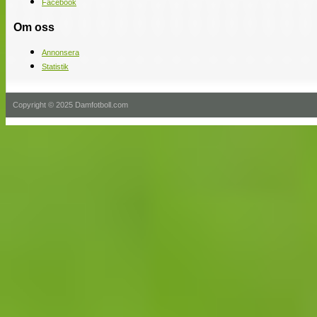
Facebook
Om oss
Annonsera
Statistik
Copyright © 2025 Damfotboll.com