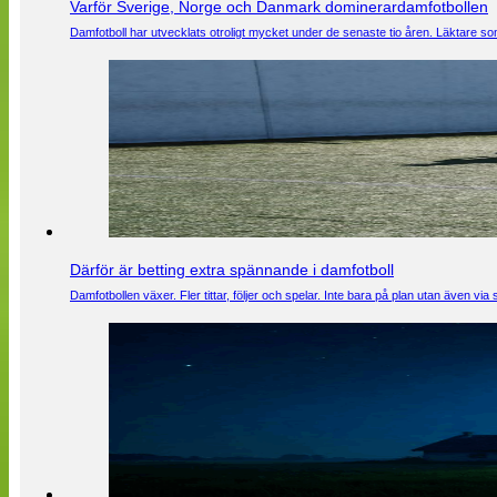
Varför Sverige, Norge och Danmark dominerardamfotbollen
Damfotboll har utvecklats otroligt mycket under de senaste tio åren. Läktare som
Därför är betting extra spännande i damfotboll
Damfotbollen växer. Fler tittar, följer och spelar. Inte bara på plan utan även 