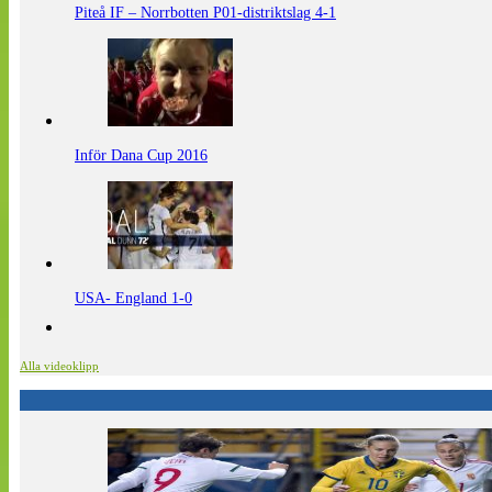
Piteå IF – Norrbotten P01-distriktslag 4-1
Inför Dana Cup 2016
USA- England 1-0
Alla videoklipp