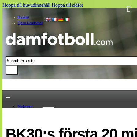
Hoppa till huvudinnehåll
Hoppa till sidfot
Kontakt
Tipsa Damfotboll
Sök
Nyheter
Damallsvenskan
Elitettan
BK30:s första 20 m
Landslaget
EM 2013