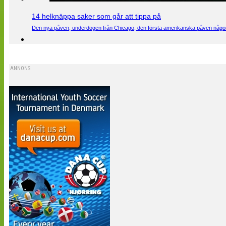
14 helknäppa saker som går att tippa på
Den nya påven, underdogen från Chicago, den första amerikanska påven någons
ANNONS