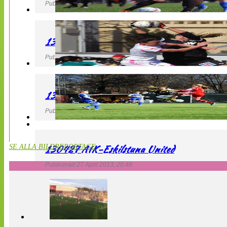
Publicerad 27 April 2013, 22:40
130427 IF Limhamn Bunkeflo – QBIK
Publicerad 27 April 2013, 21:10
130427 LdB FC Malmö – Mallbackens IF
Publicerad 27 April 2013, 20:54
130427 AIK-Eskilstuna United
SE ALLA BILDREPORTAGE
Publicerad 27 April 2013, 20:48