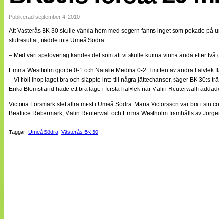
Internationellt
Bildreportage
Publicerad september 4, 2010
Arkiv
Att Västerås BK 30 skulle vända hem med segern fanns inget som pekade på un
Bloggar
slutresultat, nådde inte Umeå Södra.
Lagen
Webb-TV
– Med vårt spelövertag kändes det som att vi skulle kunna vinna ändå efter två
Cuper
Medlemsbilder
Emma Westholm gjorde 0-1 och Natalie Medina 0-2. I mitten av andra halvlek flä
Till klubbkassan
– Vi höll ihop laget bra och släppte inte till några jättechanser, säger BK 30:s 
NÄTverket
Erika Blomstrand hade ett bra läge i första halvlek när Malin Reuterwall räddade 
Split vision
Om oss
Victoria Forsmark slet allra mest i Umeå Södra. Maria Victorsson var bra i sin
Beatrice Rebermark, Malin Reuterwall och Emma Westholm framhålls av Jörge
Annonsera
Statistik
Taggar:
Umeå Södra
,
Västerås BK 30
Tipsa Damfotboll
Kontakt