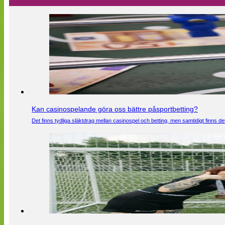
Kan casinospelande göra oss bättre påsportbetting?
Det finns tydliga släktdrag mellan casinospel och betting, men samtidigt finns