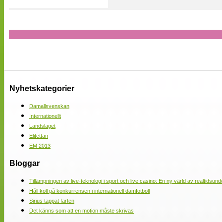
Nyhetskategorier
Damallsvenskan
Internationellt
Landslaget
Elitettan
EM 2013
Bloggar
Tillämpningen av live-teknologi i sport och live casino: En ny värld av realtidsund
Håll koll på konkurrensen i internationell damfotboll
Sirius tappat farten
Det känns som att en motion måste skrivas