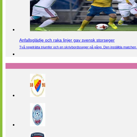
Anfallsglädje och raka linjer gav svensk storseger
Två regelrätta triumfer och en skrivbordsseger på gång. Den inställda matchen 