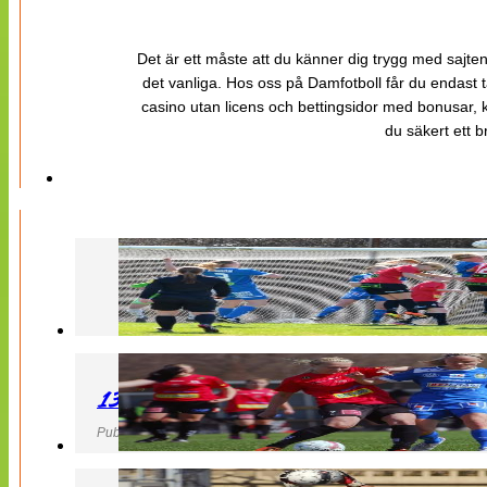
Det är ett måste att du känner dig trygg med sajten 
det vanliga. Hos oss på Damfotboll får du endast t
casino utan licens och bettingsidor med bonusar, ka
du säkert ett b
130427 LB 07 – QBIK
Publicerad 27 April 2013, 22:40