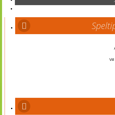
Spelti
Vil