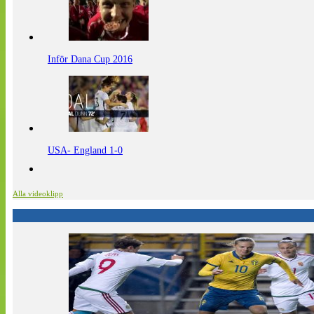
Inför Dana Cup 2016
USA- England 1-0
Alla videoklipp