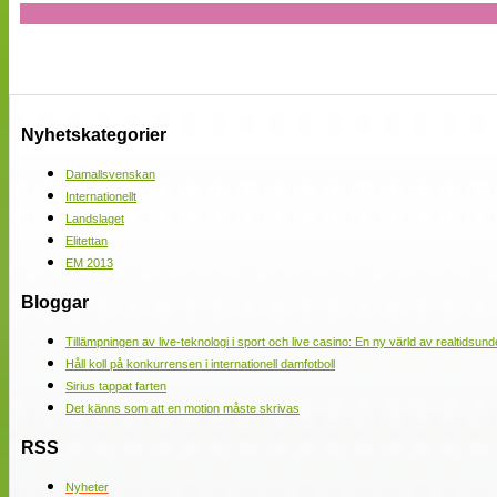
Nyhetskategorier
Damallsvenskan
Internationellt
Landslaget
Elitettan
EM 2013
Bloggar
Tillämpningen av live-teknologi i sport och live casino: En ny värld av realtidsund
Håll koll på konkurrensen i internationell damfotboll
Sirius tappat farten
Det känns som att en motion måste skrivas
RSS
Nyheter