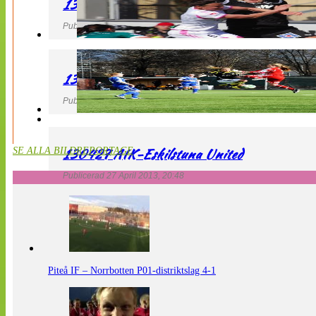
130427 IF Limhamn Bunkeflo – QBIK
Publicerad 27 April 2013, 21:10
130427 LdB FC Malmö – Mallbackens IF
Publicerad 27 April 2013, 20:54
130427 AIK-Eskilstuna United
SE ALLA BILDREPORTAGE
Publicerad 27 April 2013, 20:48
Piteå IF – Norrbotten P01-distriktslag 4-1