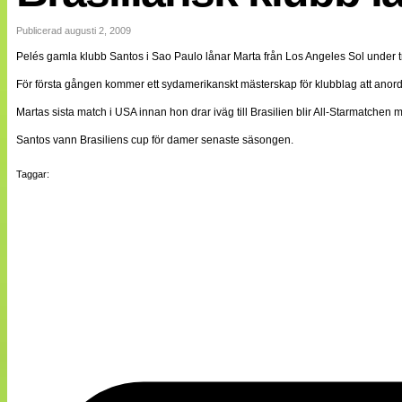
Internationellt
Bildreportage
Publicerad augusti 2, 2009
Arkiv
Pelés gamla klubb Santos i Sao Paulo lånar Marta från Los Angeles Sol under 
Bloggar
Lagen
För första gången kommer ett sydamerikanskt mästerskap för klubblag att anor
Webb-TV
Cuper
Martas sista match i USA innan hon drar iväg till Brasilien blir All-Starmatchen
Medlemsbilder
Santos vann Brasiliens cup för damer senaste säsongen.
Till klubbkassan
NÄTverket
Split vision
Taggar:
Om oss
Annonsera
Statistik
Tipsa Damfotboll
Kontakt