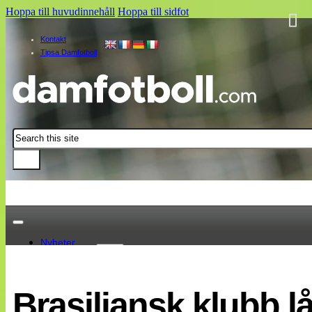
Hoppa till huvudinnehåll
Hoppa till sidfot
Kontakt
Tipsa Damfotboll
Sök
Nyheter
Damallsvenskan
Elitettan
Brasiliansk klubb l
Landslaget
EM 2013