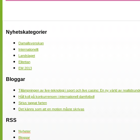
Nyhetskategorier
Damallsvenskan
Internationellt
Landslaget
Elitettan
EM 2013
Bloggar
Tillämpningen av live-teknologi i sport och live casino: En ny värld av realtidsund
Håll koll på konkurrensen i internationell damfotboll
Sirius tappat farten
Det känns som att en motion måste skrivas
RSS
Nyheter
Bloggar