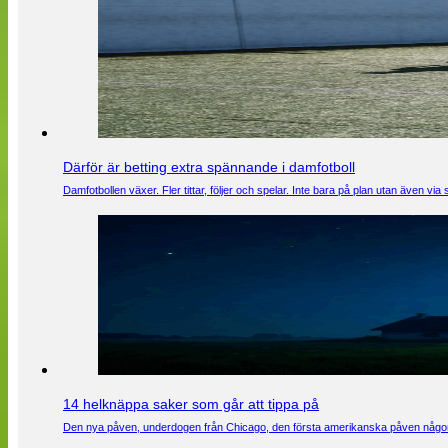
Därför är betting extra spännande i damfotboll
Damfotbollen växer. Fler tittar, följer och spelar. Inte bara på plan utan även 
14 helknäppa saker som går att tippa på
Den nya påven, underdogen från Chicago, den första amerikanska påven någons