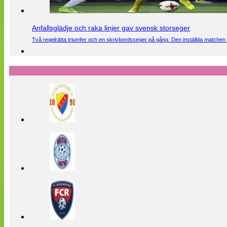
Anfallsglädje och raka linjer gav svensk storseger
Två regelrätta triumfer och en skrivbordsseger på gång. Den inställda matchen 