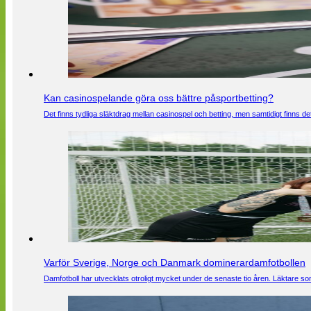
Kan casinospelande göra oss bättre påsportbetting?
Det finns tydliga släktdrag mellan casinospel och betting, men samtidigt finns
Varför Sverige, Norge och Danmark dominerardamfotbollen
Damfotboll har utvecklats otroligt mycket under de senaste tio åren. Läktare som