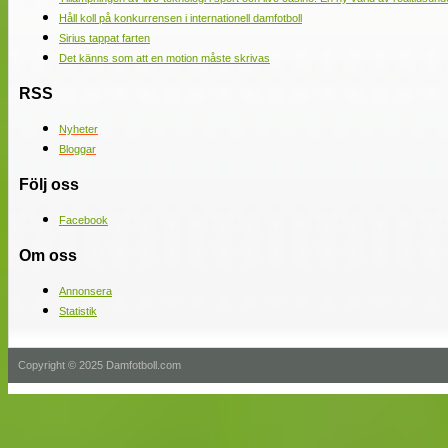
Håll koll på konkurrensen i internationell damfotboll
Sirius tappat farten
Det känns som att en motion måste skrivas
RSS
Nyheter
Bloggar
Följ oss
Facebook
Om oss
Annonsera
Statistik
Copyright © 2025 Damfotboll.com