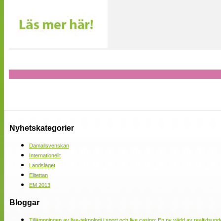
Nyhetskategorier
Damallsvenskan
Internationellt
Landslaget
Elitettan
EM 2013
Bloggar
Tillämpningen av live-teknologi i sport och live casino: En ny värld av realtidsund