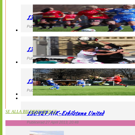
130427 LB 07 – QBIK
Publicerad 27 April 2013, 22:40
130427 IF Limhamn Bunkeflo – QBIK
Publicerad 27 April 2013, 21:10
130427 LdB FC Malmö – Mallbackens IF
Publicerad 27 April 2013, 20:54
130427 AIK-Eskilstuna United
SE ALLA BILDREPORTAGE
Publicerad 27 April 2013, 20:48