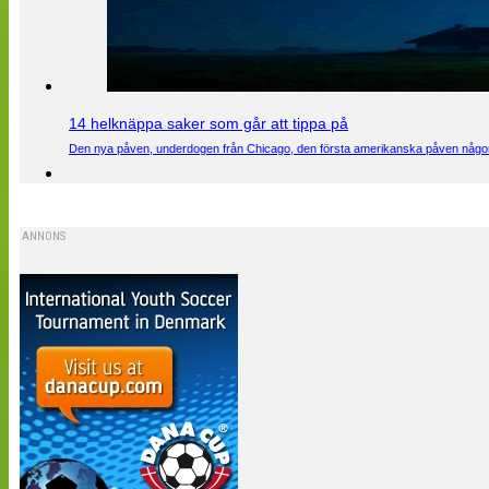
14 helknäppa saker som går att tippa på
Den nya påven, underdogen från Chicago, den första amerikanska påven någons
ANNONS