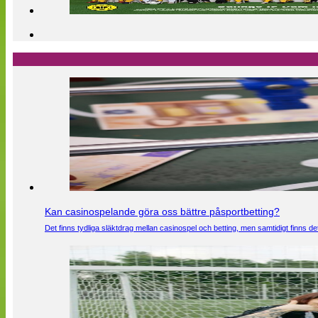
Kan casinospelande göra oss bättre påsportbetting?
Det finns tydliga släktdrag mellan casinospel och betting, men samtidigt finns