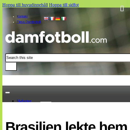
Hoppa till huvudinnehåll
Hoppa till sidfot
Kontakt
Tipsa Damfotboll
Sök
Nyheter
Damallsvenskan
Elitettan
Brasilien lekte hem
Landslaget
EM 2013