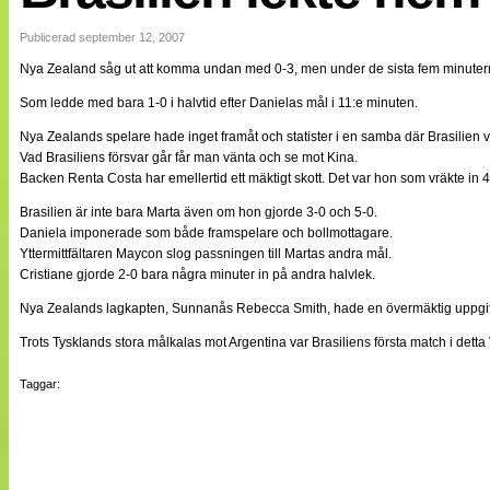
Internationellt
Bildreportage
Publicerad september 12, 2007
Arkiv
Nya Zealand såg ut att komma undan med 0-3, men under de sista fem minuterna v
Bloggar
Lagen
Som ledde med bara 1-0 i halvtid efter Danielas mål i 11:e minuten.
Webb-TV
Cuper
Nya Zealands spelare hade inget framåt och statister i en samba där Brasilien 
Medlemsbilder
Vad Brasiliens försvar går får man vänta och se mot Kina.
Till klubbkassan
Backen Renta Costa har emellertid ett mäktigt skott. Det var hon som vräkte in 4-
NÄTverket
Split vision
Brasilien är inte bara Marta även om hon gjorde 3-0 och 5-0.
Om oss
Daniela imponerade som både framspelare och bollmottagare.
Yttermittfältaren Maycon slog passningen till Martas andra mål.
Annonsera
Cristiane gjorde 2-0 bara några minuter in på andra halvlek.
Statistik
Nya Zealands lagkapten, Sunnanås Rebecca Smith, hade en övermäktig uppgift at
Tipsa Damfotboll
Kontakt
Trots Tysklands stora målkalas mot Argentina var Brasiliens första match i detta
Taggar: