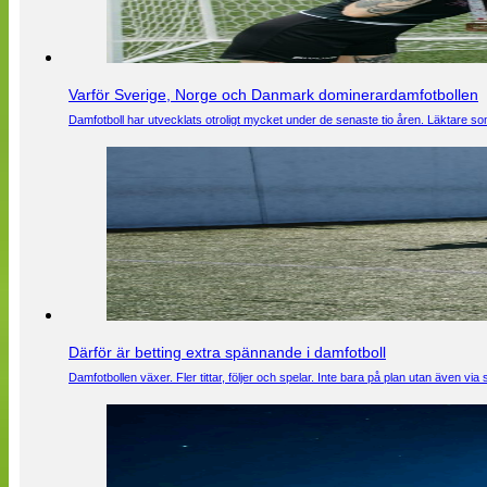
Varför Sverige, Norge och Danmark dominerardamfotbollen
Damfotboll har utvecklats otroligt mycket under de senaste tio åren. Läktare som
Därför är betting extra spännande i damfotboll
Damfotbollen växer. Fler tittar, följer och spelar. Inte bara på plan utan även 