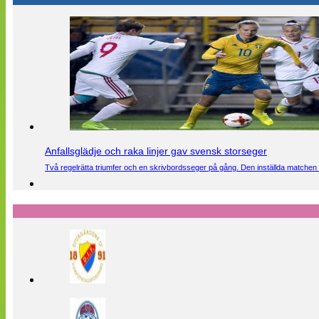
Anfallsglädje och raka linjer gav svensk storseger
Två regelrätta triumfer och en skrivbordsseger på gång. Den inställda matchen 