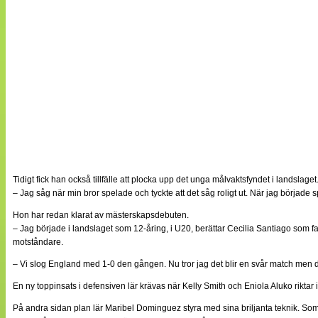
Tidigt fick han också tillfälle att plocka upp det unga målvaktsfyndet i landslage
– Jag såg när min bror spelade och tyckte att det såg roligt ut. När jag började
Hon har redan klarat av mästerskapsdebuten.
– Jag började i landslaget som 12-åring, i U20, berättar Cecilia Santiago som 
motståndare.
– Vi slog England med 1-0 den gången. Nu tror jag det blir en svår match men det ä
En ny toppinsats i defensiven lär krävas när Kelly Smith och Eniola Aluko riktar
På andra sidan plan lär Maribel Dominguez styra med sina briljanta teknik. Som 