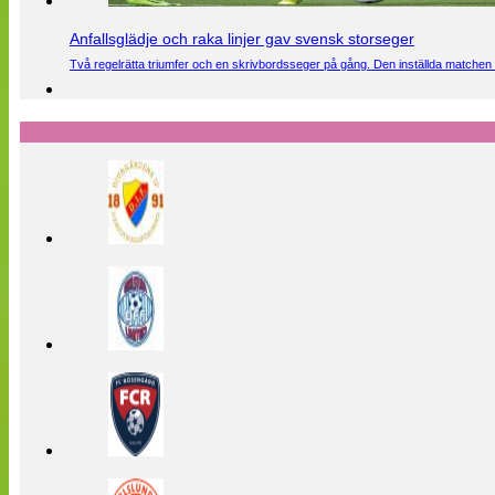
Anfallsglädje och raka linjer gav svensk storseger
Två regelrätta triumfer och en skrivbordsseger på gång. Den inställda matchen 