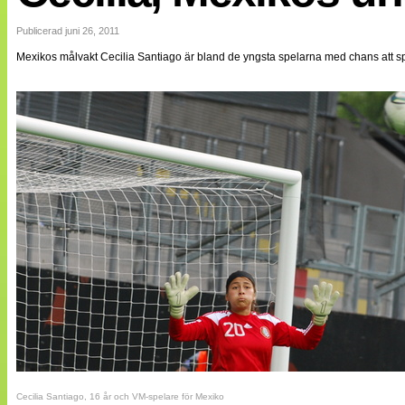
Internationellt
Bildreportage
Publicerad juni 26, 2011
Arkiv
Mexikos målvakt Cecilia Santiago är bland de yngsta spelarna med chans att sp
Bloggar
Lagen
Webb-TV
Cuper
Medlemsbilder
Till klubbkassan
NÄTverket
Split vision
Om oss
Annonsera
Statistik
Tipsa Damfotboll
Kontakt
Cecilia Santiago, 16 år och VM-spelare för Mexiko