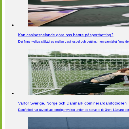
Kan casinospelande göra oss bättre påsportbetting?
Det finns tydliga släktdrag mellan casinospel och betting, men samtidigt finns
Varför Sverige, Norge och Danmark dominerardamfotbollen
Damfotboll har utvecklats otroligt mycket under de senaste tio åren. Läktare som