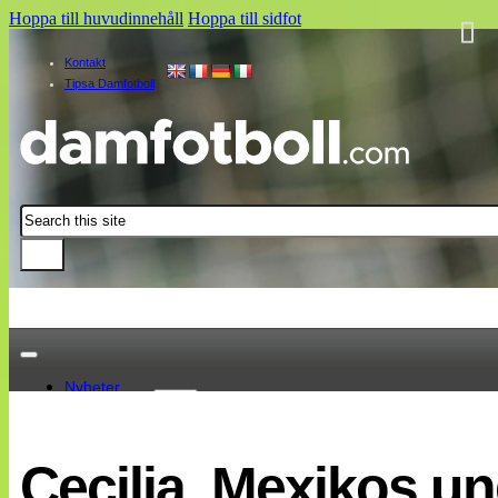
Hoppa till huvudinnehåll
Hoppa till sidfot
Kontakt
Tipsa Damfotboll
Sök
Nyheter
Damallsvenskan
Elitettan
Cecilia, Mexikos u
Landslaget
EM 2013