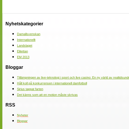
Nyhetskategorier
Damallsvenskan
Internationellt
Landslaget
Elitettan
EM 2013
Bloggar
Tillämpningen av live-teknologi i sport och live casino: En ny värld av realtidsund
Håll koll på konkurrensen i internationell damfotboll
Sirius tappat farten
Det känns som att en motion måste skrivas
RSS
Nyheter
Bloggar