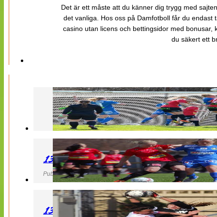
Det är ett måste att du känner dig trygg med sajten 
det vanliga. Hos oss på Damfotboll får du endast t
casino utan licens och bettingsidor med bonusar, ka
du säkert ett b
130427 LB 07 – QBIK
Publicerad 27 April 2013, 22:40
130427 IF Limhamn Bunkeflo – QBIK