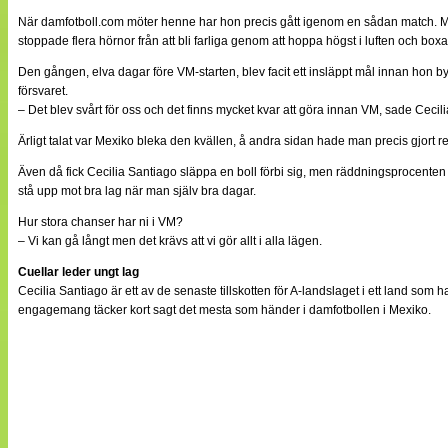
När damfotboll.com möter henne har hon precis gått igenom en sådan match. Möt
stoppade flera hörnor från att bli farliga genom att hoppa högst i luften och box
Den gången, elva dagar före VM-starten, blev facit ett insläppt mål innan hon by
försvaret.
– Det blev svårt för oss och det finns mycket kvar att göra innan VM, sade Ceci
Ärligt talat var Mexiko bleka den kvällen, å andra sidan hade man precis gjor
Även då fick Cecilia Santiago släppa en boll förbi sig, men räddningsprocenten
stå upp mot bra lag när man själv bra dagar.
Hur stora chanser har ni i VM?
– Vi kan gå långt men det krävs att vi gör allt i alla lägen.
Cuellar leder ungt lag
Cecilia Santiago är ett av de senaste tillskotten för A-landslaget i ett land s
engagemang täcker kort sagt det mesta som händer i damfotbollen i Mexiko.