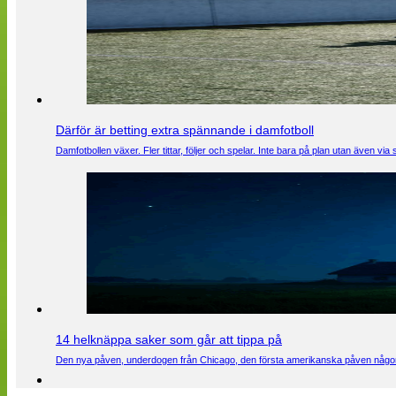
Därför är betting extra spännande i damfotboll
Damfotbollen växer. Fler tittar, följer och spelar. Inte bara på plan utan även 
14 helknäppa saker som går att tippa på
Den nya påven, underdogen från Chicago, den första amerikanska påven någons