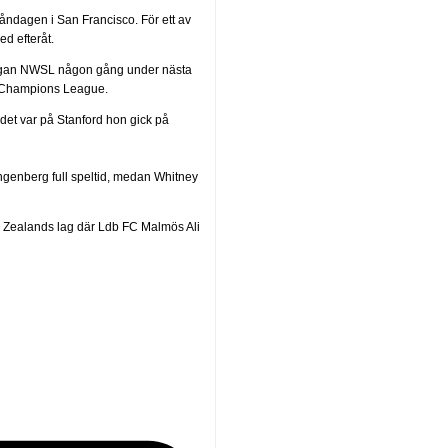
åndagen i San Francisco. För ett av
d efteråt.
ffsligan NWSL någon gång under nästa
s Champions League.
det var på Stanford hon gick på
ngenberg full speltid, medan Whitney
Nya Zealands lag där Ldb FC Malmös Ali