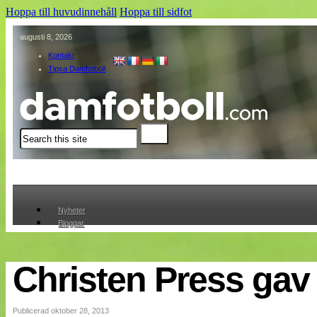
Hoppa till huvudinnehåll
Hoppa till sidfot
augusti 8, 2026
Kontakt
Tipsa Damfotboll
Sök
Nyheter
Bloggar
Lagen
Webb-TV
Cuper
Christen Press gav
Medlemmar
Medlemsbilder
Till klubbkassan
Publicerad oktober 28, 2013
Om oss