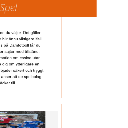
 Spel
en du väljer. Det gäller
lir ännu viktigare ifall
ss på Damfotboll får du
 sajter med tillstånd.
ormation om casino utan
a dig om ytterligare en
bjuder säkert och tryggt
u anser att de spelbolag
cker till.