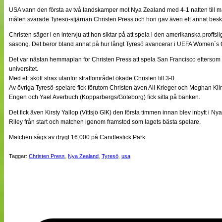
NÄTverket
USA vann den första av två landskamper mot Nya Zealand med 4-1 natten till m
Split vision
målen svarade Tyresö-stjärnan Christen Press och hon gav även ett annat beske
Christen säger i en intervju att hon siktar på att spela i den amerikanska pro
säsong. Det beror bland annat på hur långt Tyresö avancerar i UEFA Women´
Nyheter
Bloggar
Det var nästan hemmaplan för Christen Press att spela San Francisco eftersom 
Lagen
universitet.
Webb-TV
Med ett skott strax utanför straffområdet ökade Christen till 3-0.
Cuper
Av övriga Tyresö-spelare fick förutom Christen även Ali Krieger och Meghan Kli
Medlemmar
Engen och Yael Averbuch (Kopparbergs/Göteborg) fick sitta på bänken.
Medlemsbilder
Till klubbkassan
Det fick även Kirsty Yallop (Vittsjö GIK) den första timmen innan blev inbytt i 
Om oss
Riley från start och matchen igenom framstod som lagets bästa spelare.
NÄTverket
Split vision
Matchen sågs av drygt 16.000 på Candlestick Park.
Taggar:
Christen Press
,
Nya Zealand
,
Tyresö
,
usa