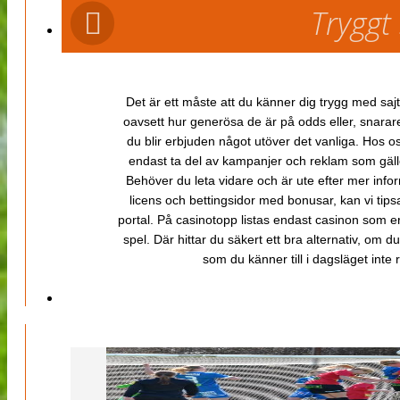
Tryggt
Det är ett måste att du känner dig trygg med sajt
oavsett hur generösa de är på odds eller, snarare b
du blir erbjuden något utöver det vanliga. Hos o
endast ta del av kampanjer och reklam som gäller
Behöver du leta vidare och är ute efter mer inf
licens och bettingsidor med bonusar, kan vi tips
portal. På casinotopp listas endast casinon som er
spel. Där hittar du säkert ett bra alternativ, om d
som du känner till i dagsläget inte rä