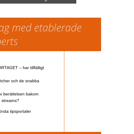
slag med etablerade
perts
TAGET – har tillfälligt
atcher och de snabba
av berättelsen bakom
ve streams?
rsta tipsportaler