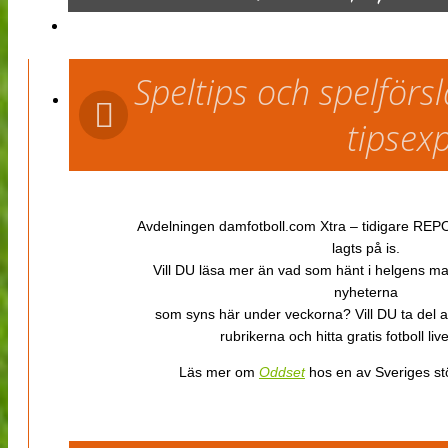
Speltips och spelför
tipsex
Avdelningen damfotboll.com Xtra – tidigare REPOR
lagts på is.
Vill DU läsa mer än vad som hänt i helgens m
nyheterna
som syns här under veckorna? Vill DU ta del 
rubrikerna och hitta gratis fotboll li
Läs mer om
Oddset
hos en av Sveriges stö