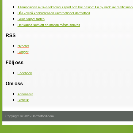
Tillämpningen av live-teknologi i sport och live casino: En ny värld av realtidsund
Håll koll på konkurrensen i internationell damfotboll
Sirius tappat farten
Det känns som att en motion måste skrivas
RSS
Nyheter
Bloggar
Följ oss
Facebook
Om oss
Annonsera
Statistik
Copyright © 2025 Damfotboll.com