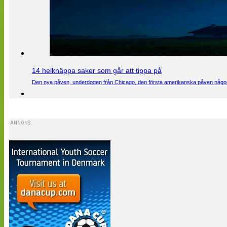
14 helknäppa saker som går att tippa på
Den nya påven, underdogen från Chicago, den första amerikanska påven någons
ANNONS