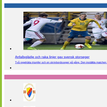
Anfallsglädje och raka linjer gav svensk storseger
Två regelrätta triumfer och en skrivbordsseger på gång. Den inställda matchen 