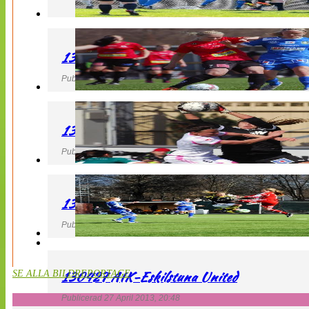
130427 LB 07 – QBIK
Publicerad 27 April 2013, 22:40
130427 IF Limhamn Bunkeflo – QBIK
Publicerad 27 April 2013, 21:10
130427 LdB FC Malmö – Mallbackens IF
Publicerad 27 April 2013, 20:54
130427 AIK-Eskilstuna United
SE ALLA BILDREPORTAGE
Publicerad 27 April 2013, 20:48