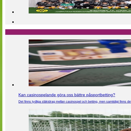
Kan casinospelande göra oss bättre påsportbetting?
Det finns tydliga släktdrag mellan casinospel och betting, men samtidigt finns