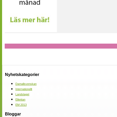
Nyhetskategorier
Damallsvenskan
Internationellt
Landslaget
Elitettan
EM 2013
Bloggar