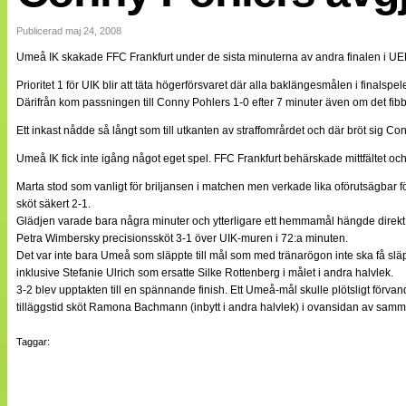
Internationellt
Bildreportage
Publicerad maj 24, 2008
Arkiv
Umeå IK skakade FFC Frankfurt under de sista minuterna av andra finalen i UEF
Bloggar
Lagen
Prioritet 1 för UIK blir att täta högerförsvaret där alla baklängesmålen i finalsp
Webb-TV
Därifrån kom passningen till Conny Pohlers 1-0 efter 7 minuter även om det fib
Cuper
Medlemsbilder
Ett inkast nådde så långt som till utkanten av straffområrdet och där bröt sig C
Till klubbkassan
Umeå IK fick inte igång något eget spel. FFC Frankfurt behärskade mittfältet oc
NÄTverket
Split vision
Marta stod som vanligt för briljansen i matchen men verkade lika oförutsägbar
Om oss
sköt säkert 2-1.
Glädjen varade bara några minuter och ytterligare ett hemmamål hängde direkt i
Annonsera
Petra Wimbersky precisionssköt 3-1 över UIK-muren i 72:a minuten.
Statistik
Det var inte bara Umeå som släppte till mål som med tränarögon inte ska få slä
Tipsa Damfotboll
inklusive Stefanie Ulrich som ersatte Silke Rottenberg i målet i andra halvlek.
Kontakt
3-2 blev upptakten till en spännande finish. Ett Umeå-mål skulle plötsligt förva
tilläggstid sköt Ramona Bachmann (inbytt i andra halvlek) i ovansidan av samm
Taggar: