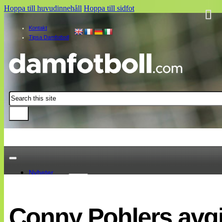
Hoppa till huvudinnehåll
Hoppa till sidfot
Kontakt
Tipsa Damfotboll
Sök
Nyheter
Damallsvenskan
Elitettan
Conny Pohlers avgj
Landslaget
EM 2013