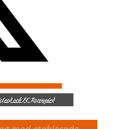
McLeod och FC Rosengård