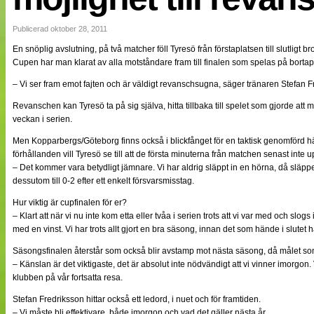
NÄTverket
Split vision
Publicerad oktober 28, 2011
En snöplig avslutning, på två matcher föll Tyresö från förstaplatsen till slutlig
Cupen har man klarat av alla motståndare fram till finalen som spelas på borta
Nyheter
Bloggar
– Vi ser fram emot fajten och är väldigt revanschsugna, säger tränaren Stefan F
Lagen
Webb-TV
Revanschen kan Tyresö ta på sig själva, hitta tillbaka till spelet som gjorde att m
Cuper
veckan i serien.
Medlemmar
Men Kopparbergs/Göteborg finns också i blickfånget för en taktisk genomförd
Medlemsbilder
förhållanden vill Tyresö se till att de första minuterna från matchen senast inte u
Till klubbkassan
Om oss
– Det kommer vara betydligt jämnare. Vi har aldrig släppt in en hörna, då släpper
NÄTverket
dessutom till 0-2 efter ett enkelt försvarsmisstag.
Split vision
Hur viktig är cupfinalen för er?
– Klart att när vi nu inte kom etta eller tvåa i serien trots att vi var med och slogs i
med en vinst. Vi har trots allt gjort en bra säsong, innan det som hände i slutet 
Säsongsfinalen återstår som också blir avstamp mot nästa säsong, då målet som S
– Känslan är det viktigaste, det är absolut inte nödvändigt att vi vinner imorgon.
klubben på vår fortsatta resa.
Stefan Fredriksson hittar också ett ledord, i nuet och för framtiden.
– Vi måste bli effektivare, både imorgon och vad det gäller nästa år.