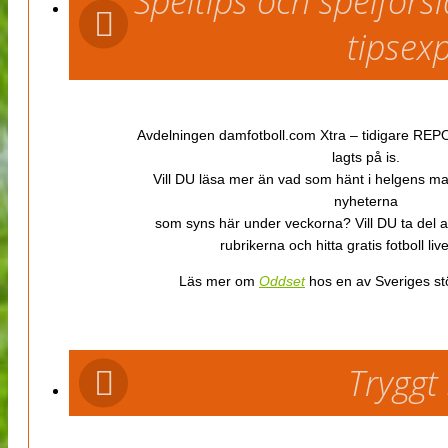
Speltips och spelför
tipsex
Avdelningen damfotboll.com Xtra – tidigare REPOR
lagts på is.
Vill DU läsa mer än vad som hänt i helgens m
nyheterna
som syns här under veckorna? Vill DU ta del 
rubrikerna och hitta gratis fotboll li
Läs mer om
Oddset
hos en av Sveriges stö
Tryggt