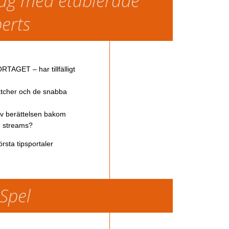
slag med etablerade
perts
TAGET – har tillfälligt
atcher och de snabba
av berättelsen bakom
ve streams?
rsta tipsportaler
 Spel