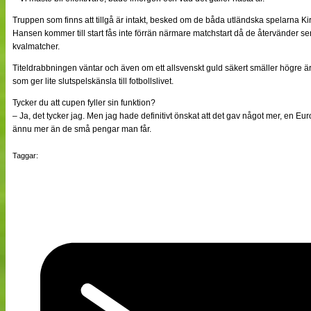
Truppen som finns att tillgå är intakt, besked om de båda utländska spelarna K
Hansen kommer till start fås inte förrän närmare matchstart då de återvänder se
kvalmatcher.
Titeldrabbningen väntar och även om ett allsvenskt guld säkert smäller högre ä
som ger lite slutspelskänsla till fotbollslivet.
Tycker du att cupen fyller sin funktion?
– Ja, det tycker jag. Men jag hade definitivt önskat att det gav något mer, en E
ännu mer än de små pengar man får.
Taggar: