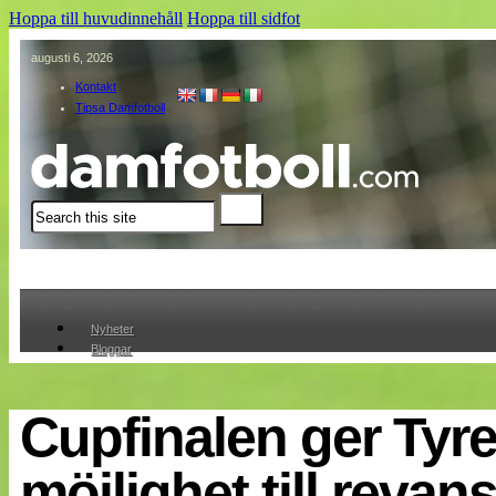
Hoppa till huvudinnehåll
Hoppa till sidfot
augusti 6, 2026
Kontakt
Tipsa Damfotboll
Sök
Nyheter
Bloggar
Lagen
Webb-TV
Cuper
Cupfinalen ger Tyr
Medlemmar
Medlemsbilder
möjlighet till revan
Till klubbkassan
Om oss