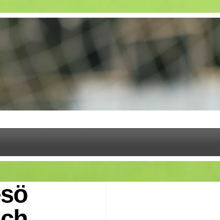
esö
sch