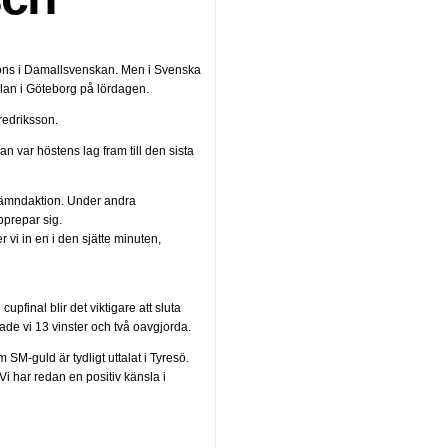
t brons i Damallsvenskan. Men i Svenska
plan i Göteborg på lördagen.
redriksson.
an var höstens lag fram till den sista
 hämndaktion. Under andra
pprepar sig.
 vi in en i den sjätte minuten,
 cupfinal blir det viktigare att sluta
hade vi 13 vinster och två oavgjorda.
M-guld är tydligt uttalat i Tyresö.
 Vi har redan en positiv känsla i