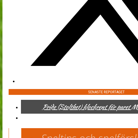
SENASTE REPORTAGET
Pride (Stolthet) klockrent för paret 