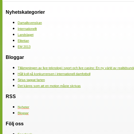
Nyhetskategorier
Damallsvenskan
Internationellt
Landslaget
Elitettan
EM 2013
Bloggar
Tillämpningen av live-teknologi i sport och live casino: En ny värld av realtidsund
Håll koll på konkurrensen i internationell damfotboll
Sirius tappat farten
Det känns som att en motion måste skrivas
RSS
Nyheter
Bloggar
Följ oss