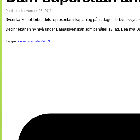
Internationellt
Bildreportage
Publicerad november 25, 2011
Arkiv
Svenska Fotbollförbundets representantskap antog på fredagen förbundsstyrels
Bloggar
Lagen
Det innebär en ny nivå under Damallsvenskan som behåller 12 lag. Den nya Dam-s
Webb-TV
Cuper
Taggar:
seriepyramiden 2013
Medlemsbilder
Till klubbkassan
NÄTverket
Split vision
Om oss
Annonsera
Statistik
Tipsa Damfotboll
Kontakt