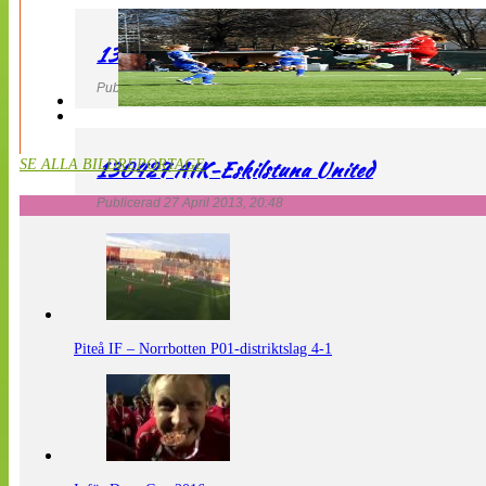
130427 LdB FC Malmö – Mallbackens IF
Publicerad 27 April 2013, 20:54
130427 AIK-Eskilstuna United
SE ALLA BILDREPORTAGE
Publicerad 27 April 2013, 20:48
Piteå IF – Norrbotten P01-distriktslag 4-1