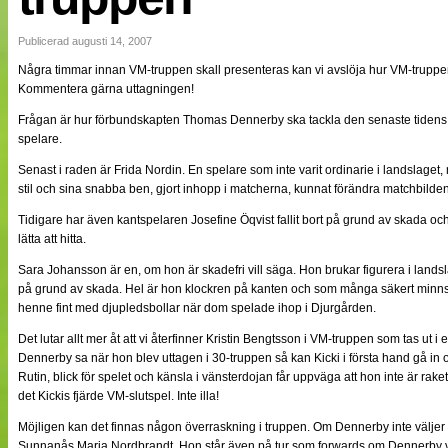
NÄTverket
Split vision
Publicerad augusti 14, 2007
Några timmar innan VM-truppen skall presenteras kan vi avslöja hur VM-truppen
Kommentera gärna uttagningen!
Nyheter
Bloggar
Frågan är hur förbundskapten Thomas Dennerby ska tackla den senaste tidens ot
Lagen
spelare.
Webb-TV
Cuper
Senast i raden är Frida Nordin. En spelare som inte varit ordinarie i landslag
Medlemmar
stil och sina snabba ben, gjort inhopp i matcherna, kunnat förändra matchbilden
Medlemsbilder
Tidigare har även kantspelaren Josefine Öqvist fallit bort på grund av skada och 
Till klubbkassan
Om oss
lätta att hitta.
NÄTverket
Sara Johansson är en, om hon är skadefri vill säga. Hon brukar figurera i land
Split vision
på grund av skada. Hel är hon klockren på kanten och som många säkert minns
henne fint med djupledsbollar när dom spelade ihop i Djurgården.
Det lutar allt mer åt att vi återfinner Kristin Bengtsson i VM-truppen som tas ut
Dennerby sa när hon blev uttagen i 30-truppen så kan Kicki i första hand gå in o
Rutin, blick för spelet och känsla i vänsterdojan får uppväga att hon inte är rak
det Kickis fjärde VM-slutspel. Inte illa!
Möjligen kan det finnas någon överraskning i truppen. Om Dennerby inte väljer
Sunnanås Maria Nordbrandt. Hon står även på tur som forwards om Dennerby vä