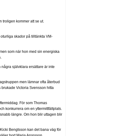
 troligen kommer att se ut.
urliga skador på tilltänkta VM-
et, men som när hon med sin energiska
.
några självklara ersättare är inte
slagstruppen men lämnar ofta återbud
 brukade Victoria Svensson hitta
 i eftermiddag. För som Thomas
ch konkurrera om en yttermittfältplats.
etsnabb längre. Om hon blir uttagen blir
 Kicki Bengtsson kan det bana väg för
ljer bort Maria Aronsson.