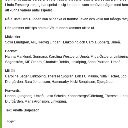
Linda Forsberg tror jag har spelat in sig i truppen, som behöver någon med he
att kunna variera anfallsspelet.
Nåja, ikväll vid 18-tiden kan ni bänka er framför Teven och kolla hur många rätt 
Här kommer mitt tips om hur VM-truppen kommer att se ut.
Målvakter:
Sofia Lundgren, AIK, Hedvig Lindahl, Linköping och Carola Söberg, Umeå.
Backar:
Hanna Marklund, Sunnanå, Karolina Westberg, Umeå, Frida Östberg, Linköping
Segerström, KIF Örebro, Charlotte Rohlin, Linköping, Anna Paulson, Umeå.
Mittfält:
Caroline Seger, Linköping, Therese Sjögran, Ldb FC Malmö, Nilla Fischer, Ldb
Djurgården, Sara Johansson, Hammarby, Kicki Bengtsson, Djurgården.
Forwards:
Hanna Ljungberg, Umeå, Lotta Schelin, Kopparbergs/Göteborg, Therese Lundi
Djurgården, Maria Aronsson, Linköping.
Text: Anette Börjesson
Taggar: