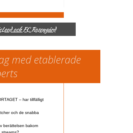
McLeod och FC Rosengård
slag med etablerade
perts
TAGET – har tillfälligt
atcher och de snabba
av berättelsen bakom
ve streams?