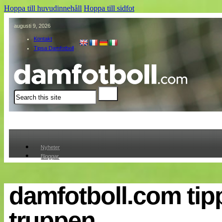
Hoppa till huvudinnehåll
Hoppa till sidfot
augusti 9, 2026
Kontakt
Tipsa Damfotboll
Sök
Nyheter
Bloggar
Lagen
Webb-TV
Cuper
damfotboll.com tip
Medlemmar
Medlemsbilder
truppen
Till klubbkassan
Om oss