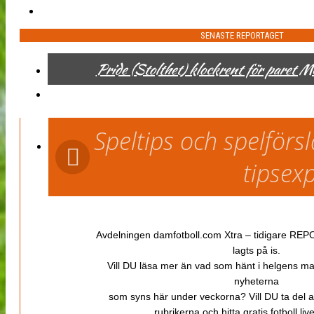
SENASTE REPORTAGET
Pride (Stolthet) klockrent för paret 
Speltips och spelför
tipsex
Avdelningen damfotboll.com Xtra – tidigare REPOR
lagts på is.
Vill DU läsa mer än vad som hänt i helgens m
nyheterna
som syns här under veckorna? Vill DU ta del 
rubrikerna och hitta gratis fotboll li