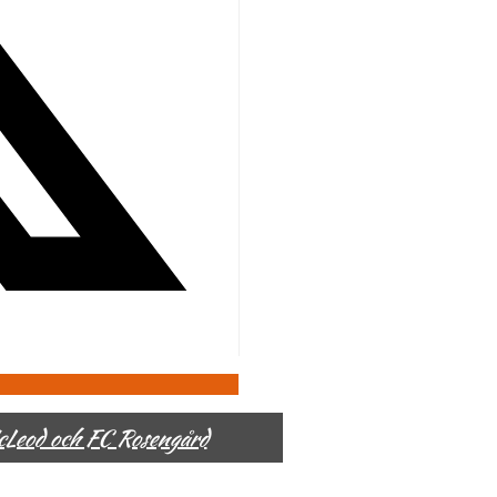
McLeod och FC Rosengård