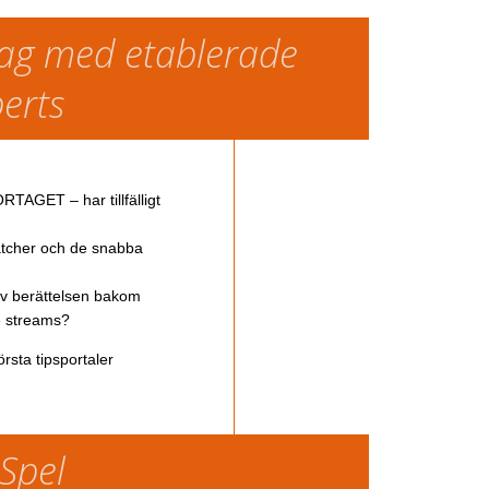
slag med etablerade
perts
TAGET – har tillfälligt
atcher och de snabba
av berättelsen bakom
ve streams?
rsta tipsportaler
 Spel