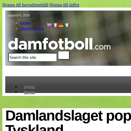
Hoppa till huvudinnehåll
Hoppa till sidfot
augusti 6, 2026
Kontakt
Tipsa Damfotboll
Sök
Nyheter
Bloggar
Lagen
Webb-TV
Cuper
Damlandslaget popu
Medlemmar
Medlemsbilder
Tyskland
Till klubbkassan
Om oss