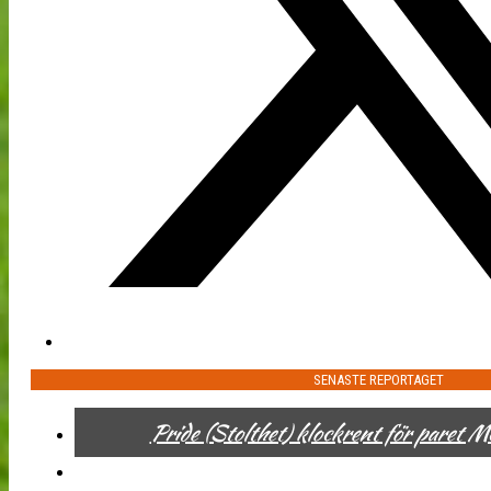
SENASTE REPORTAGET
Pride (Stolthet) klockrent för paret 