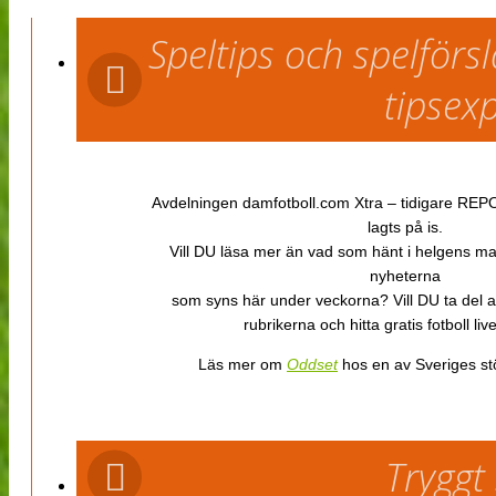
Speltips och spelför
tipsex
Avdelningen damfotboll.com Xtra – tidigare REPOR
lagts på is.
Vill DU läsa mer än vad som hänt i helgens m
nyheterna
som syns här under veckorna? Vill DU ta del 
rubrikerna och hitta gratis fotboll li
Läs mer om
Oddset
hos en av Sveriges stö
Tryggt