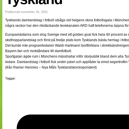
NÄTverket
Split vision
Publicerad november 26, 2001
Tysklands damlandslag i fotboll utsågs vid helgens stora fotbollsgala i München 
några veckor har den rikstäckande tevekanalen ARD haft telefonerna öppna för
Nyheter
Bloggar
Europamästarna som slog Sverige med ett golden goal fick hela 40 procent av 
Lagen
skidhopparlandslag och först på tredje plats kom Tysklands bästa herrlag i fot
Webb-TV
Det kunde inte programledaren Waldi Hartmann bortförklara i direktsändningen 
Cuper
Bayern-fan och motståndare till damfotboll.
Medlemmar
Sportgalan ägde rum i Münchens mässhallar inför storpublik bland dem alla Tysk
Medlemsbilder
ledare. Damlandslag i fotboll fick under jubel och applåder ta emot segertrofén V
Till klubbkassan
(från Rainer Hennies – Nya Måls Tysklandskorrespondent)
Om oss
NÄTverket
Taggar:
Split vision