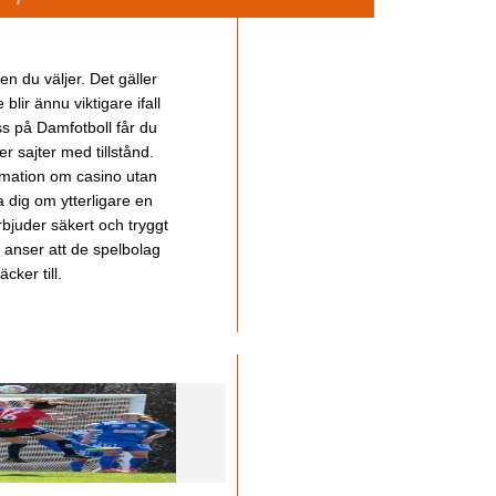
en du väljer. Det gäller
lir ännu viktigare ifall
ss på Damfotboll får du
 sajter med tillstånd.
ormation om casino utan
a dig om ytterligare en
bjuder säkert och tryggt
u anser att de spelbolag
cker till.