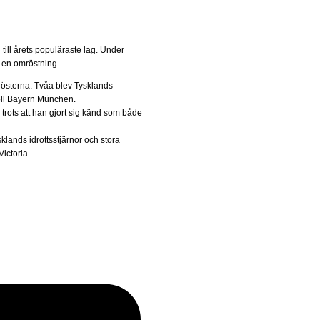
till årets populäraste lag. Under
 en omröstning.
rösterna. Tvåa blev Tysklands
boll Bayern München.
trots att han gjort sig känd som både
lands idrottsstjärnor och stora
ictoria.