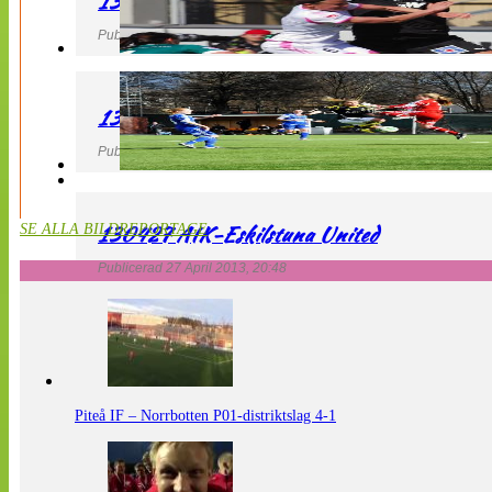
130427 IF Limhamn Bunkeflo – QBIK
Publicerad 27 April 2013, 21:10
130427 LdB FC Malmö – Mallbackens IF
Publicerad 27 April 2013, 20:54
130427 AIK-Eskilstuna United
SE ALLA BILDREPORTAGE
Publicerad 27 April 2013, 20:48
Piteå IF – Norrbotten P01-distriktslag 4-1