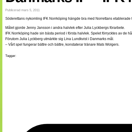
Internationellt
Bildreportage
Publicerad mars 5, 2011
Arkiv
Söderettans nykomling IFK Norrköping hängde bra med Norrettans etablerad
Bloggar
Lagen
Målet gjorde Jenny Jansson i andra halvlek efter Julia Lyckbergs förarbete.
Webb-TV
IFK Norrköping hade sin bästa period i första halvlek. Spelet förrycktes av de h
Cuper
Förutom Julia Lyckberg utmärkte sig Lina Lundkvist i Danmarks mål.
Medlemsbilder
– Vårt spel fungerar bättre och bättre, konstaterar tränare Mats Wolgers.
Till klubbkassan
NÄTverket
Taggar:
Split vision
Om oss
Annonsera
Statistik
Tipsa Damfotboll
Kontakt