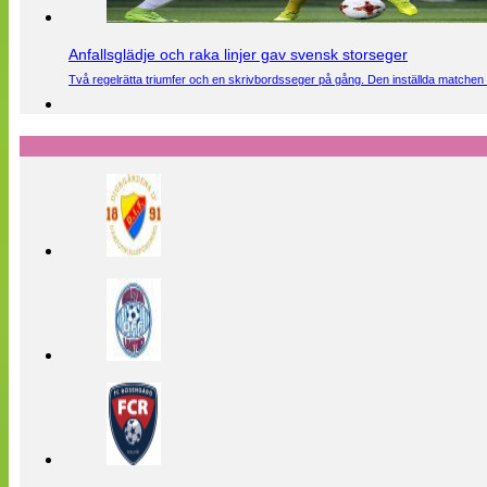
Anfallsglädje och raka linjer gav svensk storseger
Två regelrätta triumfer och en skrivbordsseger på gång. Den inställda matchen 