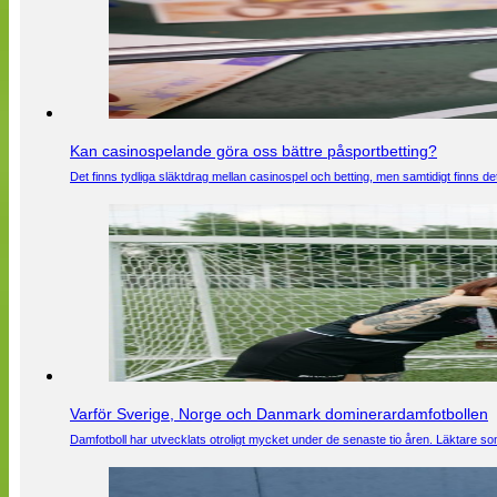
Kan casinospelande göra oss bättre påsportbetting?
Det finns tydliga släktdrag mellan casinospel och betting, men samtidigt finns
Varför Sverige, Norge och Danmark dominerardamfotbollen
Damfotboll har utvecklats otroligt mycket under de senaste tio åren. Läktare som