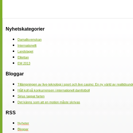
Nyhetskategorier
Damallsvenskan
Internationellt
Landslaget
Elitettan
EM 2013
Bloggar
Tillämpningen av live-teknologi i sport och live casino: En ny värld av realtidsund
Håll koll på konkurrensen i internationell damfotboll
Sirius tappat farten
Det känns som att en motion måste skrivas
RSS
Nyheter
Bloggar