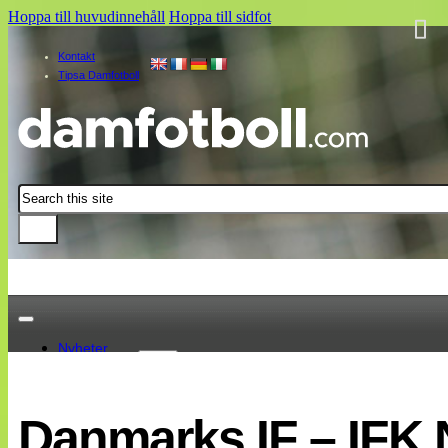
Hoppa till huvudinnehåll
Hoppa till sidfot
Kontakt
Tipsa Damfotboll
Sök
Nyheter
Damallsvenskan
Elitettan
Danmarks IF – IFK 
Landslaget
EM 2013