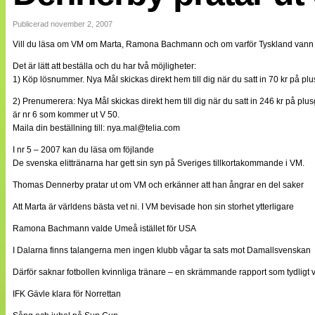
Internationellt
Bildreportage
Publicerad november 2, 2007
Arkiv
Vill du läsa om VM om Marta, Ramona Bachmann och om varför Tyskland vann VM i
Bloggar
Lagen
Det är lätt att beställa och du har två möjligheter:
Webb-TV
1) Köp lösnummer. Nya Mål skickas direkt hem till dig när du satt in 70 kr på plu
Cuper
Medlemsbilder
2) Prenumerera: Nya Mål skickas direkt hem till dig när du satt in 246 kr på plusg
Till klubbkassan
är nr 6 som kommer ut V 50.
NÄTverket
Maila din beställning till:
nya.mal@telia.com
Split vision
Om oss
I nr 5 – 2007 kan du läsa om föjlande
De svenska elittränarna har gett sin syn på Sveriges tillkortakommande i VM.
Annonsera
Thomas Dennerby pratar ut om VM och erkänner att han ångrar en del saker
Statistik
Tipsa Damfotboll
Att Marta är världens bästa vet ni. I VM bevisade hon sin storhet ytterligare
Kontakt
Ramona Bachmann valde Umeå istället för USA
I Dalarna finns talangerna men ingen klubb vågar ta sats mot Damallsvenskan
Därför saknar fotbollen kvinnliga tränare – en skrämmande rapport som tydligt v
IFK Gävle klara för Norrettan