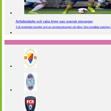
Anfallsglädje och raka linjer gav svensk storseger
Två regelrätta triumfer och en skrivbordsseger på gång. Den inställda matchen 