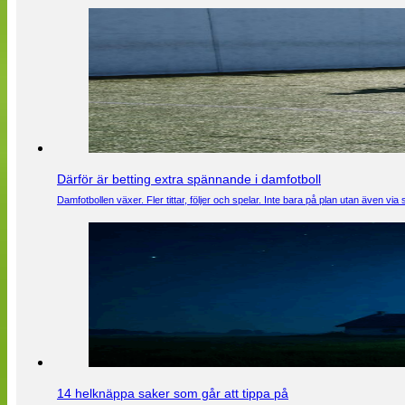
Därför är betting extra spännande i damfotboll
Damfotbollen växer. Fler tittar, följer och spelar. Inte bara på plan utan även 
14 helknäppa saker som går att tippa på