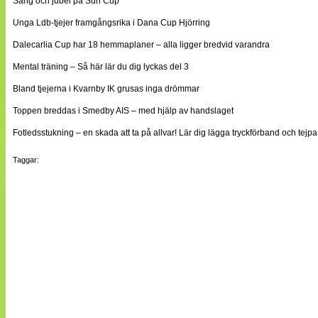
Sång och jubel på Sun Cup
Unga Ldb-tjejer framgångsrika i Dana Cup Hjörring
Dalecarlia Cup har 18 hemmaplaner – alla ligger bredvid varandra
Mental träning – Så här lär du dig lyckas del 3
Bland tjejerna i Kvarnby IK grusas inga drömmar
Toppen breddas i Smedby AIS – med hjälp av handslaget
Fotledsstukning – en skada att ta på allvar! Lär dig lägga tryckförband och tejpa
Taggar: