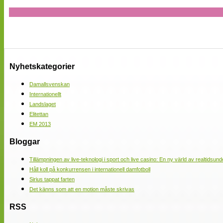
Nyhetskategorier
Damallsvenskan
Internationellt
Landslaget
Elitettan
EM 2013
Bloggar
Tillämpningen av live-teknologi i sport och live casino: En ny värld av realtidsund
Håll koll på konkurrensen i internationell damfotboll
Sirius tappat farten
Det känns som att en motion måste skrivas
RSS