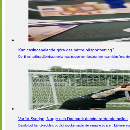
Kan casinospelande göra oss bättre påsportbetting?
Det finns tydliga släktdrag mellan casinospel och betting, men samtidigt finns
Varför Sverige, Norge och Danmark dominerardamfotbollen
Damfotboll har utvecklats otroligt mycket under de senaste tio åren. Läktare som