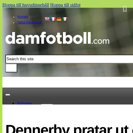
Hoppa till huvudinnehåll
Hoppa till sidfot
Kontakt
Tipsa Damfotboll
Sök
Nyheter
Damallsvenskan
Elitettan
Dennerby pratar ut
Landslaget
EM 2013