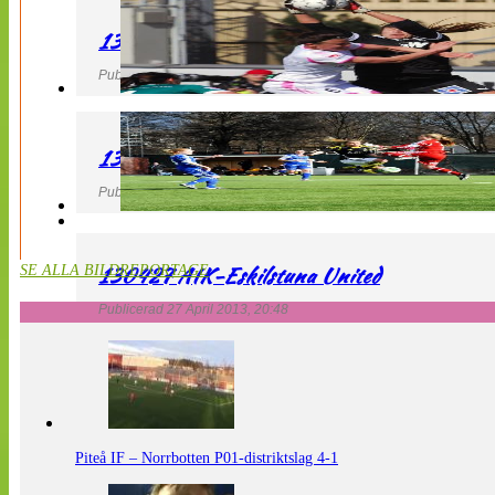
130427 IF Limhamn Bunkeflo – QBIK
Publicerad 27 April 2013, 21:10
130427 LdB FC Malmö – Mallbackens IF
Publicerad 27 April 2013, 20:54
130427 AIK-Eskilstuna United
SE ALLA BILDREPORTAGE
Publicerad 27 April 2013, 20:48
Piteå IF – Norrbotten P01-distriktslag 4-1