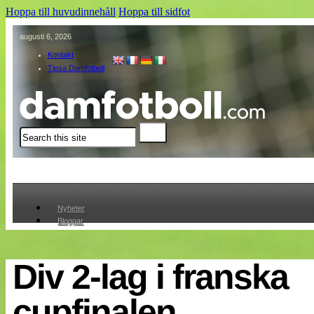
Hoppa till huvudinnehåll
Hoppa till sidfot
augusti 6, 2026
Kontakt
Tipsa Damfotboll
Sök
Nyheter
Bloggar
Lagen
Webb-TV
Cuper
Div 2-lag i franska
Medlemmar
Medlemsbilder
cupfinalen
Till klubbkassan
Om oss