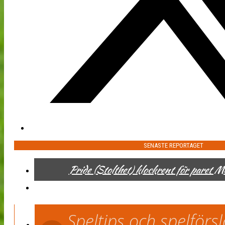
SENASTE REPORTAGET
Pride (Stolthet) klockrent för paret 
Speltips och spelför