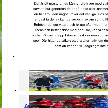
Det är ett måste att du känner dig trygg med sajt
oavsett hur generösa de är på odds eller, snarare b
du blir erbjuden något utöver det vanliga. Hos o
endast ta del av kampanjer och reklam som gäller
Behöver du leta vidare och är ute efter mer inf
licens och bettingsidor med bonusar, kan vi tips
portal. På casinotopp listas endast casinon som er
spel. Där hittar du säkert ett bra alternativ, om d
som du känner till i dagsläget inte rä
130427 LB 07 – QBIK