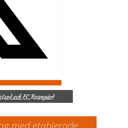
McLeod och FC Rosengård
slag med etablerade