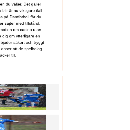
en du väljer. Det gäller
lir ännu viktigare ifall
ss på Damfotboll får du
 sajter med tillstånd.
ormation om casino utan
a dig om ytterligare en
bjuder säkert och tryggt
u anser att de spelbolag
cker till.