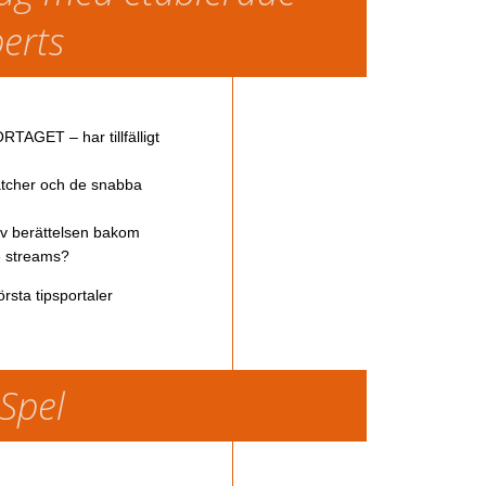
perts
TAGET – har tillfälligt
atcher och de snabba
av berättelsen bakom
ve streams?
rsta tipsportaler
 Spel