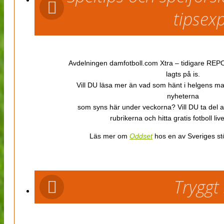
tipsex
Avdelningen damfotboll.com Xtra – tidigare REPOR
lagts på is.
Vill DU läsa mer än vad som hänt i helgens m
nyheterna
som syns här under veckorna? Vill DU ta del 
rubrikerna och hitta gratis fotboll li
Läs mer om
Oddset
hos en av Sveriges stö
Tryggt