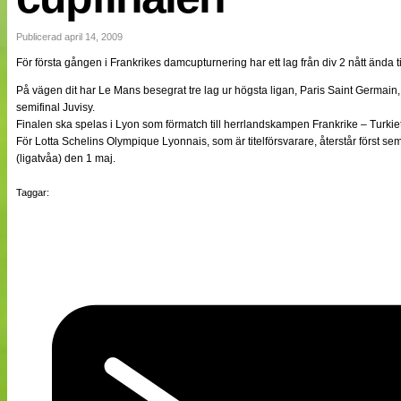
NÄTverket
Split vision
Publicerad april 14, 2009
För första gången i Frankrikes damcupturnering har ett lag från div 2 nått ända til
Nyheter
På vägen dit har Le Mans besegrat tre lag ur högsta ligan, Paris Saint Germai
Bloggar
semifinal Juvisy.
Lagen
Finalen ska spelas i Lyon som förmatch till herrlandskampen Frankrike – Turkiet
Webb-TV
För Lotta Schelins Olympique Lyonnais, som är titelförsvarare, återstår först se
Cuper
(ligatvåa) den 1 maj.
Medlemmar
Medlemsbilder
Taggar:
Till klubbkassan
Om oss
NÄTverket
Split vision