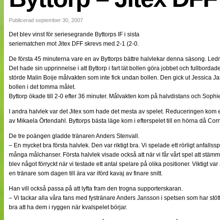
NÄTverket
Split vision
Publicerad september 30, 2007
Det blev vinst för seriesegrande Byttorps IF i sista
seriematchen mot Jitex DFF skrevs med 2-1 (2-0.
Nyheter
Bloggar
De första 45 minuterna vare en av Byttorps bättre halvlekar denna säsong. Led
Lagen
Det hade sin upprinnelse i att Byttorp i fart lät bollen göra jobbet och fullbordade
Webb-TV
störde Malin Boije målvakten som inte fick undan bollen. Den gick ut Jessica J
Cuper
bollen i det tomma målet.
Medlemmar
Byttorp ökade till 2-0 efter 36 minuter. Målvakten kom på halvdistans och Sophi
Medlemsbilder
Till klubbkassan
I andra halvlek var det Jitex som hade det mesta av spelet. Reduceringen kom ef
Om oss
av Mikaela Örtendahl. Byttorps bästa läge kom i efterspelet till en hörna då Corn
NÄTverket
Split vision
De tre poängen gladde tränaren Anders Stenvall.
– En mycket bra första halvlek. Den var riktigt bra. Vi spelade ett rörligt anfall
många målchanser. Första halvlek visade också att när vi får vårt spel att stäm
blev något förryckt när vi testade ett antal spelare på olika positioner. Viktigt var 
en tränare som dagen till ära var iförd kavaj av finare snitt.
Han vill också passa på att lyfta fram den trogna supporterskaran.
– Vi tackar alla våra fans med fystränare Anders Jansson i spetsen som har stöt
bra att ha dem i ryggen när kvalspelet börjar.