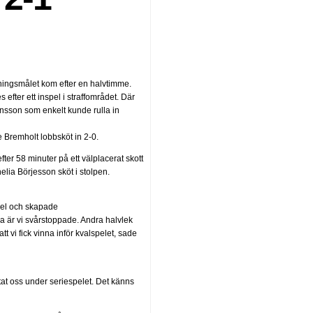
ningsmålet kom efter en halvtimme.
s efter ett inspel i straffområdet. Där
ansson som enkelt kunde rulla in
e Bremholt lobbsköt in 2-0.
ter 58 minuter på ett välplacerat skott
elia Börjesson sköt i stolpen.
sspel och skapade
ma är vi svårstoppade. Andra halvlek
att vi fick vinna inför kvalspelet, sade
tat oss under seriespelet. Det känns