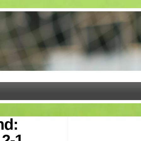
nd:
 2-1