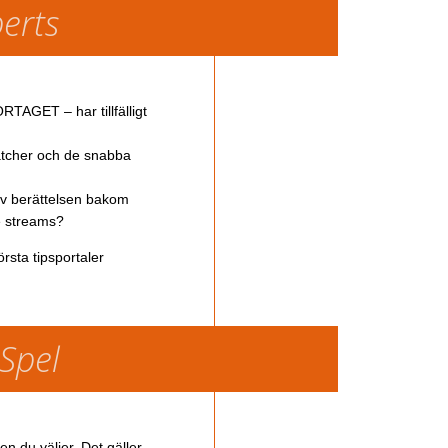
perts
TAGET – har tillfälligt
atcher och de snabba
av berättelsen bakom
ve streams?
rsta tipsportaler
 Spel
en du väljer. Det gäller