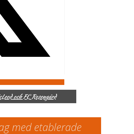
McLeod och FC Rosengård
slag med etablerade