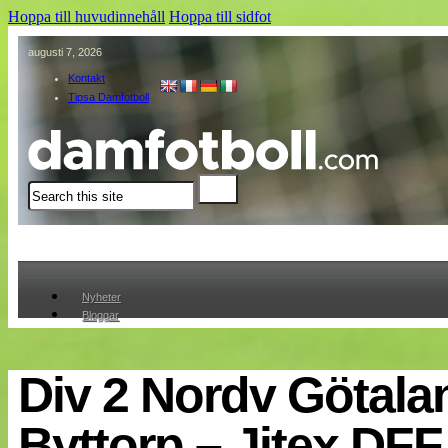
Hoppa till huvudinnehåll
Hoppa till sidfot
augusti 7, 2026
Kontakt
Tipsa Damfotboll
Sök
Nyheter
Bloggar
Lagen
Webb-TV
Cuper
Div 2 Nordv Götala
Medlemmar
Medlemsbilder
Byttorp – Jitex DFF
Till klubbkassan
Om oss