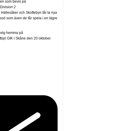
lsen som bevis på
Division 2
Hällesåker och Skoftebyn får ta nya
össö som även de får spela i en lägre
a helg hemma på
sjö GIK i Skåne den 20 oktober.