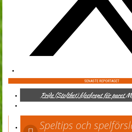
SENASTE REPORTAGET
Pride (Stolthet) klockrent för paret 
Speltips och spelför