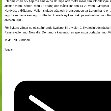
Efter matchen fick tjejerna smaka på skumpa och motta rosor från fotbollsstyre
att man vunnit serien. Med 41 poäng och målskillnaden 44-23 vann Byttorps IF, 
Nordvästra Götaland. Vallen slutade tvåa och bronspengen tar Lerum hand om. 
tag i trean nästa säsong. Trollhättan klarade nytt kontrakt på målskillnad mot R
division 2008.
För Byttorp väntar nu ett spännande kvalspel till division 1. Kvalet inleds näst
Ramnavallen mot Norvalla. Den andra kvalmatchen spelas på bortaplan mot Vitt
Text: Ralf Sundhäll
Taggar: