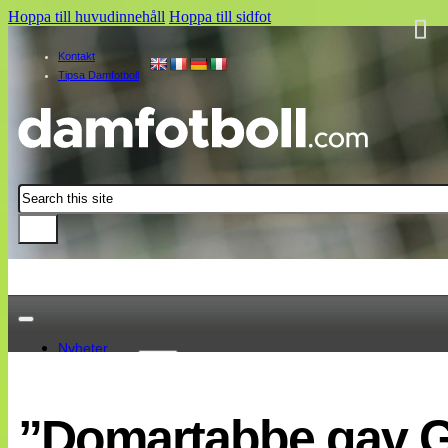
Hoppa till huvudinnehåll
Hoppa till sidfot
Kontakt
Tipsa Damfotboll
Sök
Nyheter
Damallsvenskan
Elitettan
”Domartabbe gav G
Landslaget
EM 2013