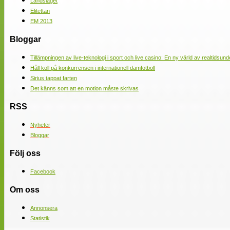
Landslaget
Elitettan
EM 2013
Bloggar
Tillämpningen av live-teknologi i sport och live casino: En ny värld av realtidsund
Håll koll på konkurrensen i internationell damfotboll
Sirius tappat farten
Det känns som att en motion måste skrivas
RSS
Nyheter
Bloggar
Följ oss
Facebook
Om oss
Annonsera
Statistik