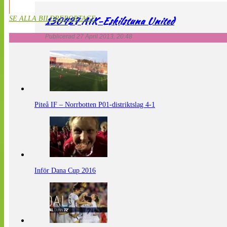
130427 AIK-Eskilstuna United
SE ALLA BILDREPORTAGE
Publicerad 27 April 2013, 20:48
Piteå IF – Norrbotten P01-distriktslag 4-1
Inför Dana Cup 2016