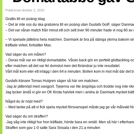
Internationellt
Bildreportage
Publicerad oktober 2, 2010
Arkiv
Grattis till en poäng idag.
Bloggar
– Det är inte oss du ska gratulera till en poäng utan Gustafs GoIF, säger Danm
Lagen
– Det var våran match från minut ett och sett över 90 minuter hade vi nog 80 av
Webb-TV
Cuper
– Vi spelade jättebra hela matchen. Danmark är bra på stänga ytorna bakom sin b
Medlemsbilder
träffade virket, fortsätter Max.
Till klubbkassan
NÄTverket
Vad säger du om målen?
Split vision
– Deras mål var en riktigt domartabbe. Våran back gör en perfekt glidtackling oc
Om oss
efter matchen att det var fel domslut men det förändrar ju inte resultatet.
Vårt mål kom eter ett inlägg i den 64:e minuten. Bollen kom in mot mål där det b
Annonsera
Statistik
Gustafs tränare Tomas Hulgren säger så här om matchen:
Tipsa Damfotboll
-Jag är jättenöjd med oavgjort. Tjejerna var lite ängsliga och trodde nog inte 
Kontakt
Jag tycker ändå vi gör en OK första halvlek men i andra är Danmark mycket bättr
Något du är nöjd med?
– Med tanke på att vi fick spela mycket försvarsspel måste jag ge vår målvakt
Vad säger du om straffen?
-Jag såg inte riktigt hur hon träffade, hörde bara en smäll. Men så här i efterhand 
Straffen som gav 1-0 satte Sara Sissala i den 21:a minuten