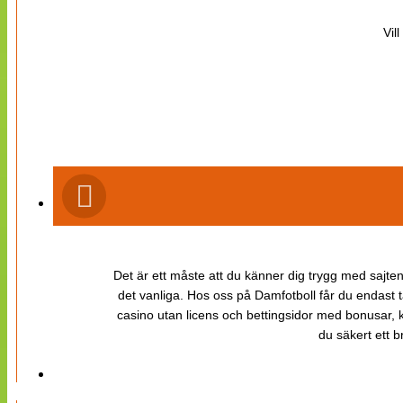
Vil
Det är ett måste att du känner dig trygg med sajten 
det vanliga. Hos oss på Damfotboll får du endast t
casino utan licens och bettingsidor med bonusar, ka
du säkert ett b