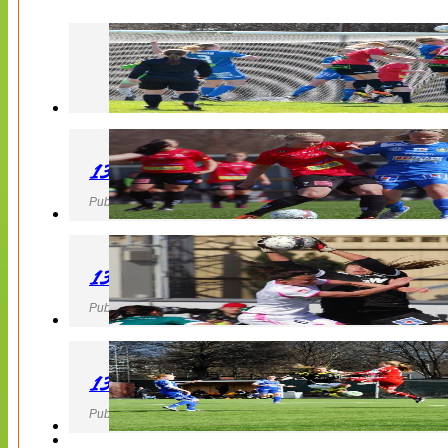
130427 LB 07 – QBIK
Publicerad 27 April 2013, 22:40
130427 IF Limhamn Bunkeflo – QBIK
Publicerad 27 April 2013, 21:10
130427 LdB FC Malmö – Mallbackens IF
Publicerad 27 April 2013, 20:54