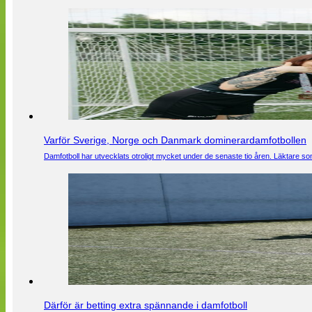
Varför Sverige, Norge och Danmark dominerardamfotbollen
Damfotboll har utvecklats otroligt mycket under de senaste tio åren. Läktare som
Därför är betting extra spännande i damfotboll