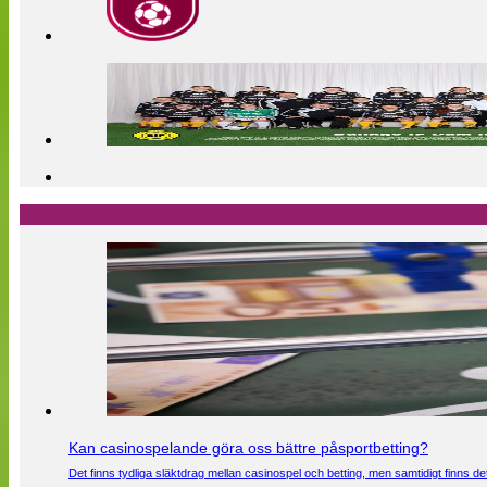
Kan casinospelande göra oss bättre påsportbetting?
Det finns tydliga släktdrag mellan casinospel och betting, men samtidigt finns