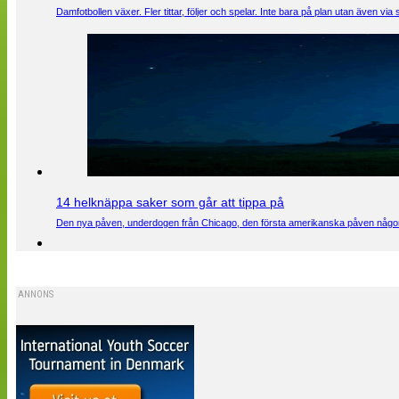
Damfotbollen växer. Fler tittar, följer och spelar. Inte bara på plan utan även 
14 helknäppa saker som går att tippa på
Den nya påven, underdogen från Chicago, den första amerikanska påven någons
ANNONS