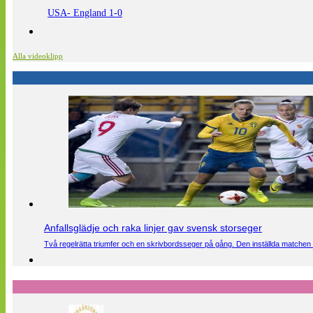
USA- England 1-0
Alla videoklipp
Anfallsglädje och raka linjer gav svensk storseger
Två regelrätta triumfer och en skrivbordsseger på gång. Den inställda matchen 