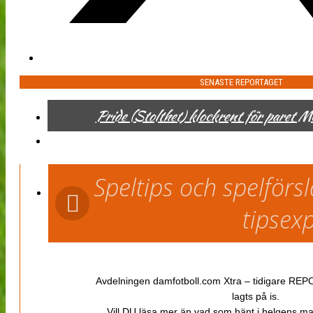
SENASTE REPORTAGET
Pride (Stolthet) klockrent för paret 
Speltips och spelför
tipsex
Avdelningen damfotboll.com Xtra – tidigare REPOR
lagts på is.
Vill DU läsa mer än vad som hänt i helgens m