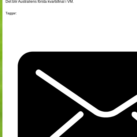
Det blir Australiens första kvartsfinal i VM.
Taggar: