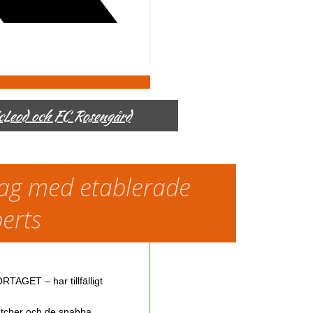
McLeod och FC Rosengård
slag med etablerade
perts
TAGET – har tillfälligt
atcher och de snabba