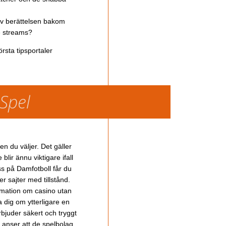
av berättelsen bakom
ve streams?
rsta tipsportaler
 Spel
en du väljer. Det gäller
lir ännu viktigare ifall
ss på Damfotboll får du
 sajter med tillstånd.
ormation om casino utan
a dig om ytterligare en
bjuder säkert och tryggt
u anser att de spelbolag