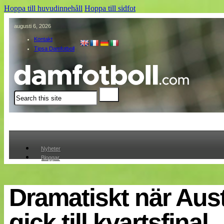
Hoppa till huvudinnehåll
Hoppa till sidfot
augusti 6, 2026
Kontakt
Tipsa Damfotboll
Sök
Nyheter
Bloggar
Lagen
Webb-TV
Cuper
Dramatiskt när Aust
Medlemmar
Medlemsbilder
gick till kvartsfinal
Till klubbkassan
Om oss