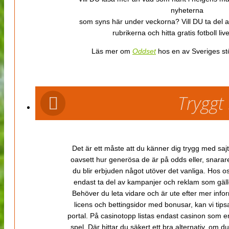
nyheterna
som syns här under veckorna? Vill DU ta del 
rubrikerna och hitta gratis fotboll li
Läs mer om
Oddset
hos en av Sveriges stö
Tryggt
Det är ett måste att du känner dig trygg med sajt
oavsett hur generösa de är på odds eller, snarare b
du blir erbjuden något utöver det vanliga. Hos o
endast ta del av kampanjer och reklam som gäller
Behöver du leta vidare och är ute efter mer inf
licens och bettingsidor med bonusar, kan vi tips
portal. På casinotopp listas endast casinon som er
spel. Där hittar du säkert ett bra alternativ, om d