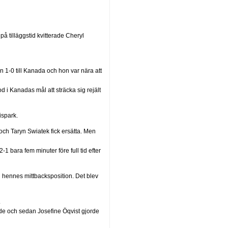
på tilläggstid kvitterade Cheryl
in 1-0 till Kanada och hon var nära att
d i Kanadas mål att sträcka sig rejält
ispark.
och Taryn Swiatek fick ersätta. Men
 bara fem minuter före full tid efter
 hennes mittbacksposition. Det blev
.
de och sedan Josefine Öqvist gjorde