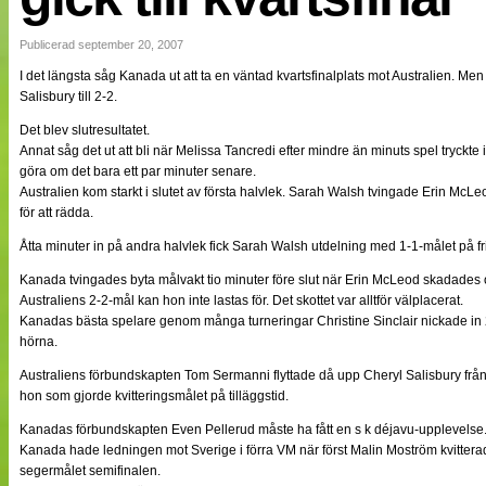
NÄTverket
Split vision
Publicerad september 20, 2007
I det längsta såg Kanada ut att ta en väntad kvartsfinalplats mot Australien. Men 
Salisbury till 2-2.
Nyheter
Bloggar
Det blev slutresultatet.
Lagen
Annat såg det ut att bli när Melissa Tancredi efter mindre än minuts spel tryckte 
Webb-TV
göra om det bara ett par minuter senare.
Cuper
Australien kom starkt i slutet av första halvlek. Sarah Walsh tvingade Erin McLeo
Medlemmar
för att rädda.
Medlemsbilder
Till klubbkassan
Åtta minuter in på andra halvlek fick Sarah Walsh utdelning med 1-1-målet på fr
Om oss
NÄTverket
Kanada tvingades byta målvakt tio minuter före slut när Erin McLeod skadades 
Split vision
Australiens 2-2-mål kan hon inte lastas för. Det skottet var alltför välplacerat.
Kanadas bästa spelare genom många turneringar Christine Sinclair nickade in 2-1
hörna.
Australiens förbundskapten Tom Sermanni flyttade då upp Cheryl Salisbury från
hon som gjorde kvitteringsmålet på tilläggstid.
Kanadas förbundskapten Even Pellerud måste ha fått en s k déjavu-upplevelse
Kanada hade ledningen mot Sverige i förra VM när först Malin Moström kvittera
segermålet semifinalen.