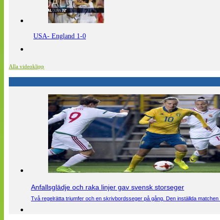
USA- England 1-0
Alla videoklipp
Anfallsglädje och raka linjer gav svensk storseger
Två regelrätta triumfer och en skrivbordsseger på gång. Den inställda matchen 