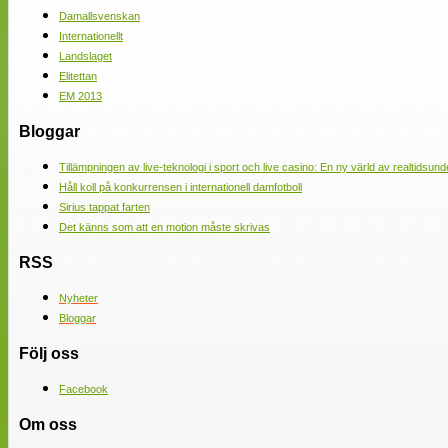
Damallsvenskan
Internationellt
Landslaget
Elitettan
EM 2013
Bloggar
Tillämpningen av live-teknologi i sport och live casino: En ny värld av realtidsund
Håll koll på konkurrensen i internationell damfotboll
Sirius tappat farten
Det känns som att en motion måste skrivas
RSS
Nyheter
Bloggar
Följ oss
Facebook
Om oss