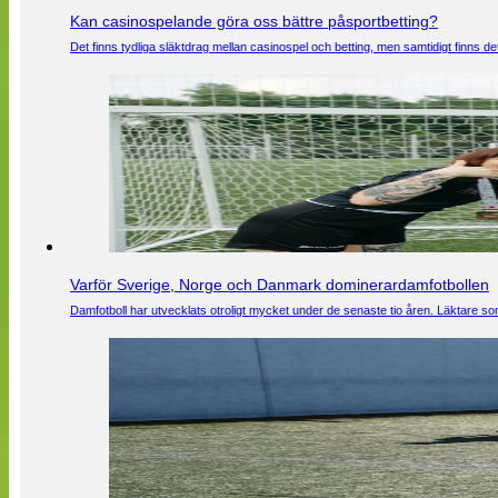
Kan casinospelande göra oss bättre påsportbetting?
Det finns tydliga släktdrag mellan casinospel och betting, men samtidigt finns
Varför Sverige, Norge och Danmark dominerardamfotbollen
Damfotboll har utvecklats otroligt mycket under de senaste tio åren. Läktare som