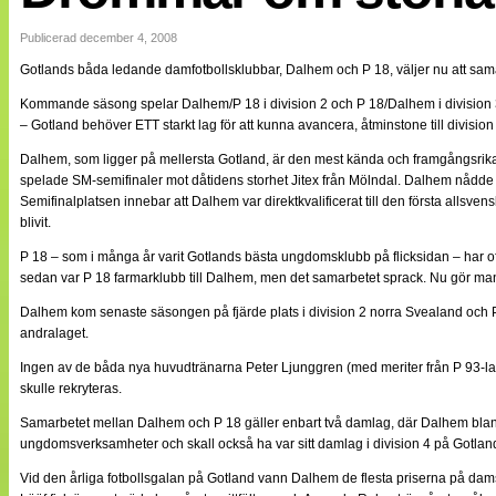
Internationellt
Bildreportage
Publicerad december 4, 2008
Arkiv
Gotlands båda ledande damfotbollsklubbar, Dalhem och P 18, väljer nu att samar
Bloggar
Lagen
Kommande säsong spelar Dalhem/P 18 i division 2 och P 18/Dalhem i division 
Webb-TV
– Gotland behöver ETT starkt lag för att kunna avancera, åtminstone till division
Cuper
Medlemsbilder
Dalhem, som ligger på mellersta Gotland, är den mest kända och framgångsrika
Till klubbkassan
spelade SM-semifinaler mot dåtidens storhet Jitex från Mölndal. Dalhem nådde 
NÄTverket
Semifinalplatsen innebar att Dalhem var direktkvalificerat till den första allsven
Split vision
blivit.
Om oss
P 18 – som i många år varit Gotlands bästa ungdomsklubb på flicksidan – har oftast
Annonsera
sedan var P 18 farmarklubb till Dalhem, men det samarbetet sprack. Nu gör man et
Statistik
Dalhem kom senaste säsongen på fjärde plats i division 2 norra Svealand och P
Tipsa Damfotboll
andralaget.
Kontakt
Ingen av de båda nya huvudtränarna Peter Ljunggren (med meriter från P 93-la
skulle rekryteras.
Samarbetet mellan Dalhem och P 18 gäller enbart två damlag, där Dalhem bland 
ungdomsverksamheter och skall också ha var sitt damlag i division 4 på Gotlan
Vid den årliga fotbollsgalan på Gotland vann Dalhem de flesta priserna på dam