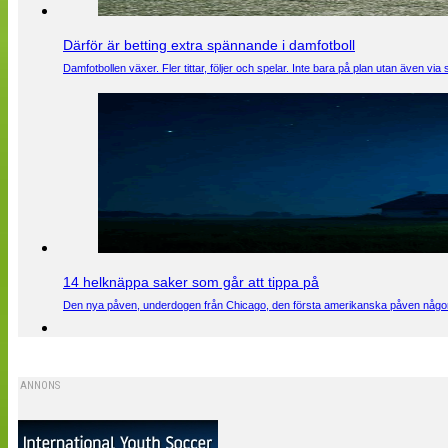
Därför är betting extra spännande i damfotboll
Damfotbollen växer. Fler tittar, följer och spelar. Inte bara på plan utan även 
14 helknäppa saker som går att tippa på
Den nya påven, underdogen från Chicago, den första amerikanska påven någons
ANNONS