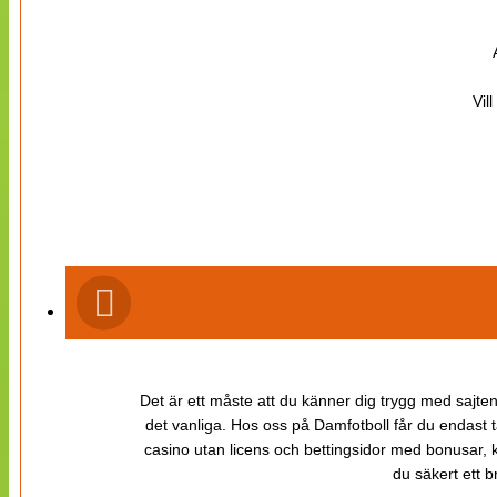
Vil
Det är ett måste att du känner dig trygg med sajten 
det vanliga. Hos oss på Damfotboll får du endast t
casino utan licens och bettingsidor med bonusar, ka
du säkert ett b