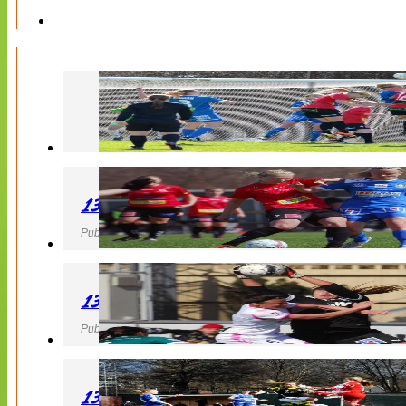
130427 LB 07 – QBIK
Publicerad 27 April 2013, 22:40
130427 IF Limhamn Bunkeflo – QBIK
Publicerad 27 April 2013, 21:10
130427 LdB FC Malmö – Mallbackens IF