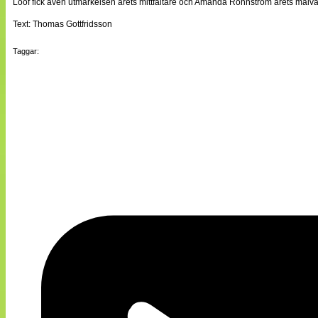
Lööf fick även utmärkelsen årets mittfältare och Amanda Rohnström årets målvakt
Text: Thomas Gottfridsson
Taggar: