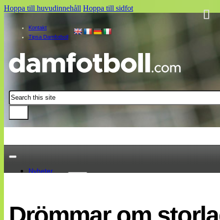
Hoppa till huvudinnehåll
Hoppa till sidfot
Kontakt
Tipsa Damfotboll
Sök
Nyheter
Damallsvenskan
Elitettan
Drömmar om storlag
Landslaget
EM 2013