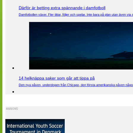
Därför är betting extra spännande i damfotboll
Damfotbollen växer. Fler tittar, följer och spelar. Inte bara på plan utan även 
14 helknäppa saker som går att tippa på
Den nya påven, underdogen från Chicago, den första amerikanska påven någons
ANNONS