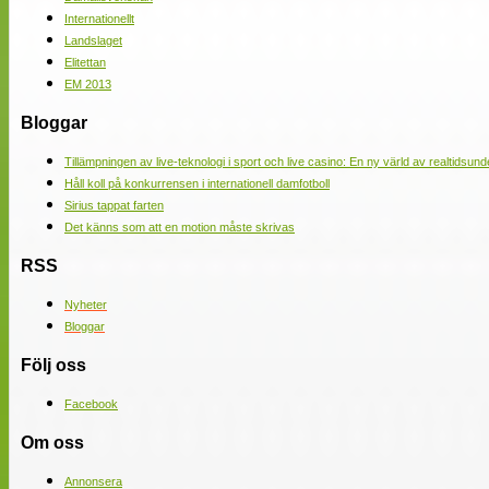
Internationellt
Landslaget
Elitettan
EM 2013
Bloggar
Tillämpningen av live-teknologi i sport och live casino: En ny värld av realtidsund
Håll koll på konkurrensen i internationell damfotboll
Sirius tappat farten
Det känns som att en motion måste skrivas
RSS
Nyheter
Bloggar
Följ oss
Facebook
Om oss
Annonsera