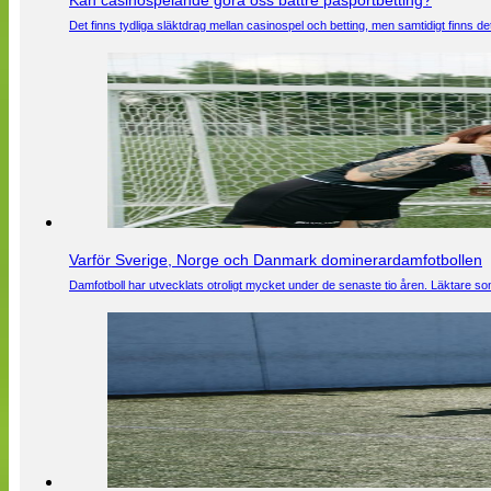
Kan casinospelande göra oss bättre påsportbetting?
Det finns tydliga släktdrag mellan casinospel och betting, men samtidigt finns
Varför Sverige, Norge och Danmark dominerardamfotbollen
Damfotboll har utvecklats otroligt mycket under de senaste tio åren. Läktare som