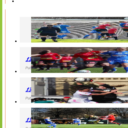
130427 LB 07 – QBIK
Publicerad 27 April 2013, 22:40
130427 IF Limhamn Bunkeflo – QBIK
Publicerad 27 April 2013, 21:10
130427 LdB FC Malmö – Mallbackens IF