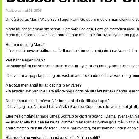
Internationellt
Bildreportage
Publicerad maj 26, 2008
Arkiv
Umeå Södras Maria Wictorsson ligger kvar i Göteborg med en hjärnskakning som 
Bloggar
Lagen
Maria lär sent glömma sitt besök i Göteborg i helgen. Först en storförlust med
Webb-TV
Maria är fortfarande kvar i Göteborg då hon ännu inte fått lov att flyga hem p.g.
Cuper
Medlemsbilder
Hur mår du idag Maria?
Till klubbkassan
-Tack, det är mycket bättre men fortfarande känner jag mig öm i nacken och har 
NÄTverket
Split vision
Vad hände egentligen?
Om oss
-Vi skulle gå till bussen som skulle ta oss till flygplatsen när olyckan, i form a
-Det var tur att jag släppte tag om väskan annars kunde det blivit värre. Jag mi
Annonsera
Statistik
Max otur men ändå tur att det inte blev värre?
Tipsa Damfotboll
-Ja absolut, det kan inte vara några höga odds på att sånt här ska hända, eller 
Kontakt
Du, hur ser det ut framöver. När tror du att du är tillbaka i spel?
-Det vet jag inte. Närmast har vi Alvik i Svenska Cupen och det är inte troligt 
Efter fyra omgångar hade Umeå Södra plockat fem poäng i Damallsvenskan men 
-Vi inleder ofta bra den första halvtimmen men utan att lyckas göra mål. När vi sen 
ändra matchbilden till vår fördel, när vi har övertag, för att komma ur den onda ci
Hjärnskakning verkar inte ha påverkat din fighting spirit?