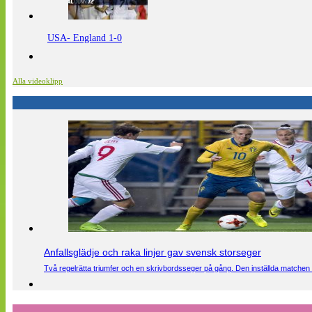
USA- England 1-0
Alla videoklipp
Anfallsglädje och raka linjer gav svensk storseger
Två regelrätta triumfer och en skrivbordsseger på gång. Den inställda matchen 