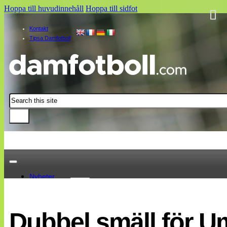
Hoppa till huvudinnehåll
Hoppa till sidfot
Kontakt
Tipsa Damfotboll
Sök
Nyheter
Damallsvenskan
Elitettan
Dubbel smäll för Um
Landslaget
EM 2013