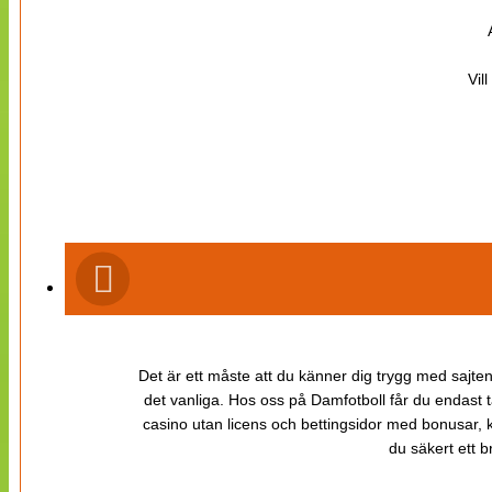
Vil
Det är ett måste att du känner dig trygg med sajten 
det vanliga. Hos oss på Damfotboll får du endast t
casino utan licens och bettingsidor med bonusar, ka
du säkert ett b