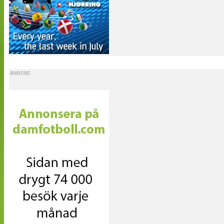
ANNONS