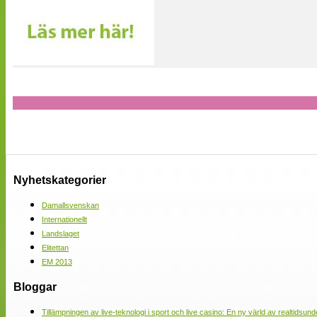
Nyhetskategorier
Damallsvenskan
Internationellt
Landslaget
Elitettan
EM 2013
Bloggar
Tillämpningen av live-teknologi i sport och live casino: En ny värld av realtidsund