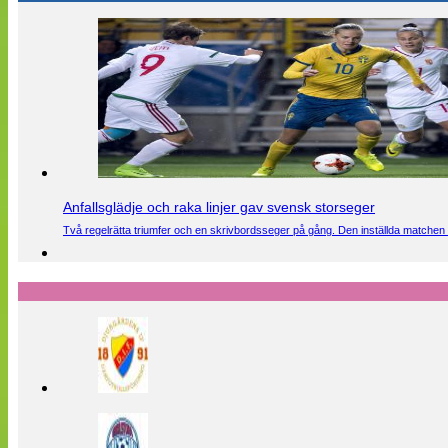
Anfallsglädje och raka linjer gav svensk storseger
Två regelrätta triumfer och en skrivbordsseger på gång. Den inställda matchen 