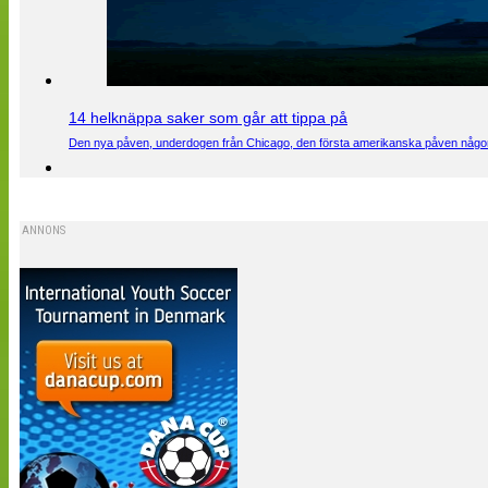
14 helknäppa saker som går att tippa på
Den nya påven, underdogen från Chicago, den första amerikanska påven någons
ANNONS