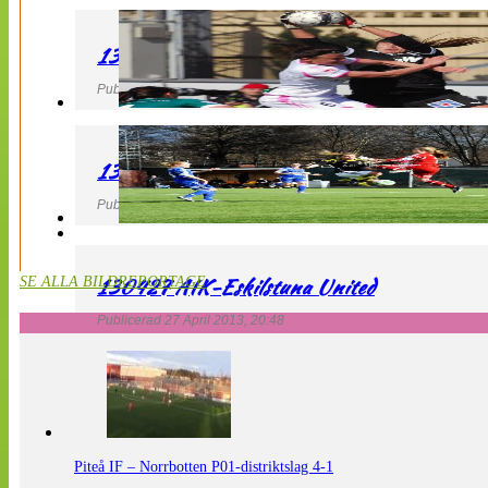
130427 IF Limhamn Bunkeflo – QBIK
Publicerad 27 April 2013, 21:10
130427 LdB FC Malmö – Mallbackens IF
Publicerad 27 April 2013, 20:54
130427 AIK-Eskilstuna United
SE ALLA BILDREPORTAGE
Publicerad 27 April 2013, 20:48
Piteå IF – Norrbotten P01-distriktslag 4-1