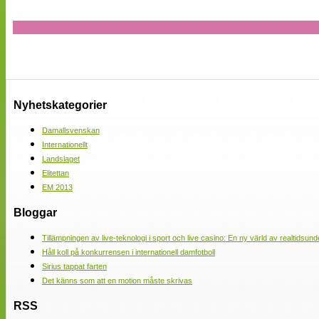
Nyhetskategorier
Damallsvenskan
Internationellt
Landslaget
Elitettan
EM 2013
Bloggar
Tillämpningen av live-teknologi i sport och live casino: En ny värld av realtidsund
Håll koll på konkurrensen i internationell damfotboll
Sirius tappat farten
Det känns som att en motion måste skrivas
RSS