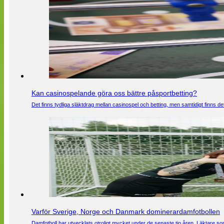
Kan casinospelande göra oss bättre påsportbetting?
Det finns tydliga släktdrag mellan casinospel och betting, men samtidigt finns
Varför Sverige, Norge och Danmark dominerardamfotbollen
Damfotboll har utvecklats otroligt mycket under de senaste tio åren. Läktare som