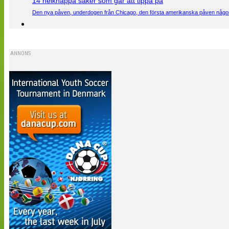
14 helknäppa saker som går att tippa på
Den nya påven, underdogen från Chicago, den första amerikanska påven någons
ANNONS