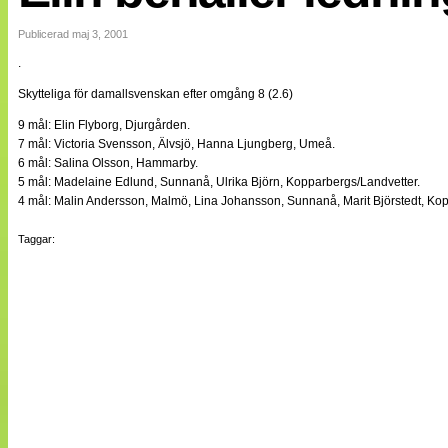
Internationellt
Bildreportage
Publicerad maj 3, 2001
Arkiv
.
Bloggar
Lagen
Skytteliga för damallsvenskan efter omgång 8 (2.6)
Webb-TV
Cuper
9 mål: Elin Flyborg, Djurgården.
Medlemsbilder
7 mål: Victoria Svensson, Älvsjö, Hanna Ljungberg, Umeå.
Till klubbkassan
6 mål: Salina Olsson, Hammarby.
NÄTverket
5 mål: Madelaine Edlund, Sunnanå, Ulrika Björn, Kopparbergs/Landvetter.
Split vision
4 mål: Malin Andersson, Malmö, Lina Johansson, Sunnanå, Marit Björstedt, Kop
Om oss
Taggar:
Annonsera
Statistik
Tipsa Damfotboll
Kontakt