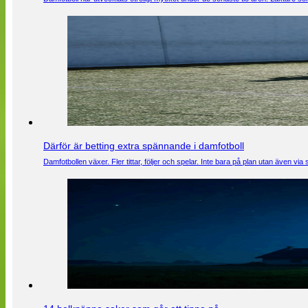
Därför är betting extra spännande i damfotboll
Damfotbollen växer. Fler tittar, följer och spelar. Inte bara på plan utan även 