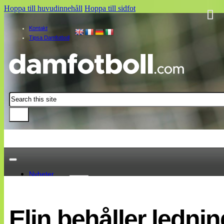
Hoppa till huvudinnehåll
Hoppa till sidfot
Kontakt
Tipsa Damfotboll
Sök
Nyheter
Damallsvenskan
Elitettan
Elin behåller ledni
Landslaget
EM 2013