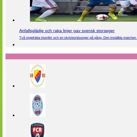
Anfallsglädje och raka linjer gav svensk storseger
Två regelrätta triumfer och en skrivbordsseger på gång. Den inställda matchen 