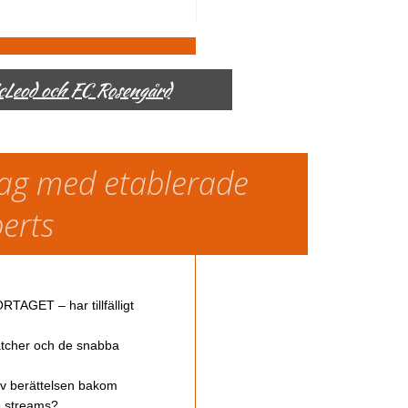
McLeod och FC Rosengård
slag med etablerade
perts
TAGET – har tillfälligt
atcher och de snabba
av berättelsen bakom
ve streams?