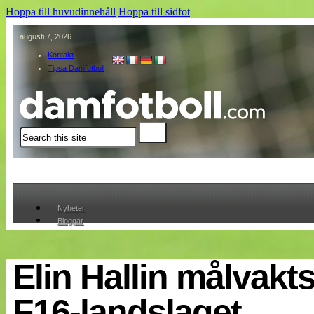
Hoppa till huvudinnehåll
Hoppa till sidfot
augusti 7, 2026
Kontakt
Tipsa Damfotboll
Sök
Nyheter
Bloggar
Lagen
Webb-TV
Cuper
Elin Hallin målvakts
Medlemmar
Medlemsbilder
F16-landslaget
Till klubbkassan
Om oss