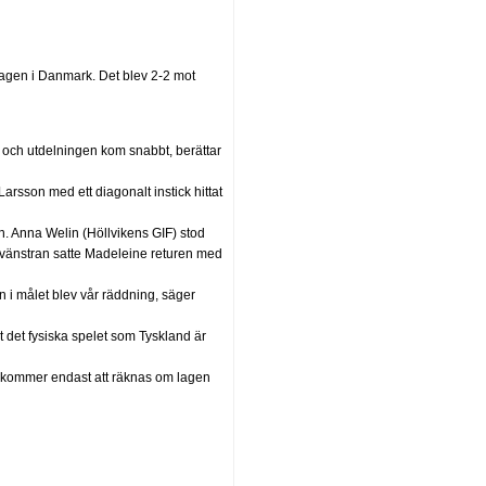
dagen i Danmark. Det blev 2-2 mot
a och utdelningen kom snabbt, berättar
rsson med ett diagonalt instick hittat
n. Anna Welin (Höllvikens GIF) stod
d vänstran satte Madeleine returen med
n i målet blev vår räddning, säger
ot det fysiska spelet som Tyskland är
 kommer endast att räknas om lagen