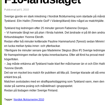
NÄTverket
Split vision
Publicerad juli 5, 2010
Sverige gjorde en stark inledning i Nordisk flickturnering som startade på mån
Tyskland. Elin Hallin (Timmele GoiF i Västergötland) blev något av matchhjälte.
Nyheter
Bloggar
Tyskland tog ledningen efter 25 minuter genom Fabienne Dongus.
Lagen
– Vi hamnade långt ner på plan i första halvlek. Det ändrade vi på till den andr
Webb-TV
förbundskapten Yvonne Ekroth.
Cuper
Redan efter två minuter kvitterade Pauline Hammarlund (Tyresö) sedan Mimmi La
Medlemmar
en lucka mellan tyska inner- och ytterbackar.
Medlemsbilder
Ytterligare tre minuter senare gav Madeleine Stegius (Boo IF) Sverige ledninge
Till klubbkassan
för framspelningen mellan de tyska innerbackarna. Efter att först ha provat me
Om oss
högerfoten.
NÄTverket
– Jag måste erkänna att Tyskland hade klart fler målchanser än vi och Elin Halli
Split vision
Yvonne Ekroth.
Det var en mycket bra match för publiken att titta på. Sverige klarade att stå em
erkänt bra på.
Matchen avslutades med en straffsparksläggning som Tyskland vann, men den
slutar på samma poäng och målskillnad i gruppspelet.
Redan på tisdagen möter Sverige Finland.
Taggar:
Nordisk flickturnering 2010