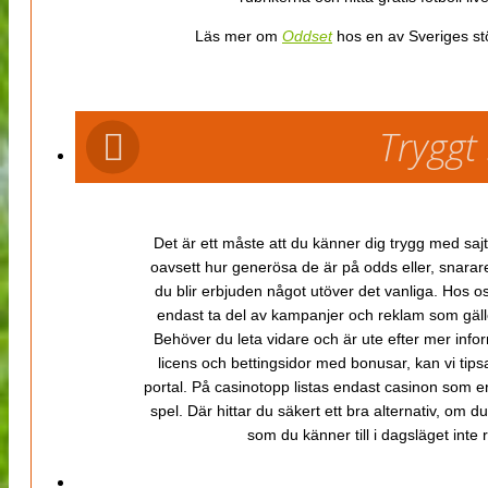
Läs mer om
Oddset
hos en av Sveriges stö
Tryggt
Det är ett måste att du känner dig trygg med sajt
oavsett hur generösa de är på odds eller, snarare b
du blir erbjuden något utöver det vanliga. Hos o
endast ta del av kampanjer och reklam som gäller
Behöver du leta vidare och är ute efter mer inf
licens och bettingsidor med bonusar, kan vi tips
portal. På casinotopp listas endast casinon som er
spel. Där hittar du säkert ett bra alternativ, om d
som du känner till i dagsläget inte rä