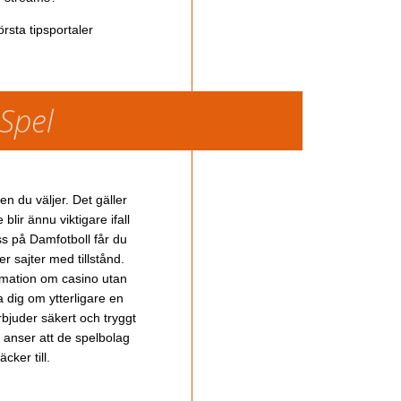
rsta tipsportaler
 Spel
en du väljer. Det gäller
lir ännu viktigare ifall
ss på Damfotboll får du
 sajter med tillstånd.
ormation om casino utan
a dig om ytterligare en
bjuder säkert och tryggt
u anser att de spelbolag
cker till.