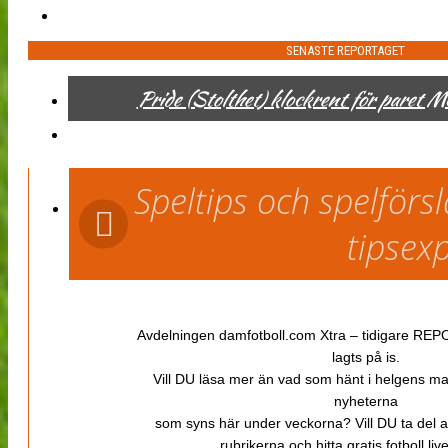
SENASTE REPORTAGET
Pride (Stolthet) klockrent för paret 
Speltips och spelför
tipsex
Avdelningen damfotboll.com Xtra – tidigare REPOR
lagts på is.
Vill DU läsa mer än vad som hänt i helgens m
nyheterna
som syns här under veckorna? Vill DU ta del 
rubrikerna och hitta gratis fotboll li