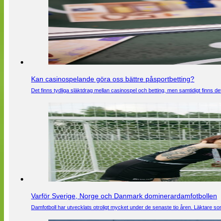
Kan casinospelande göra oss bättre påsportbetting?
Det finns tydliga släktdrag mellan casinospel och betting, men samtidigt finns
Varför Sverige, Norge och Danmark dominerardamfotbollen
Damfotboll har utvecklats otroligt mycket under de senaste tio åren. Läktare som