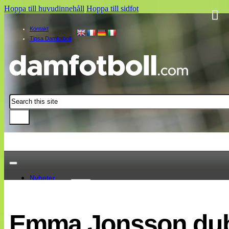
Hoppa till huvudinnehåll
Hoppa till sidfot
Kontakt
Tipsa Damfotboll
Sök
Nyheter
Damallsvenskan
Elitettan
Emma Jonsson dubb
Landslaget
EM 2013