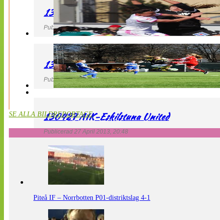
130427 IF Limhamn Bunkeflo – QBIK
Publicerad 27 April 2013, 21:10
130427 LdB FC Malmö – Mallbackens IF
Publicerad 27 April 2013, 20:54
130427 AIK-Eskilstuna United
SE ALLA BILDREPORTAGE
Publicerad 27 April 2013, 20:48
Piteå IF – Norrbotten P01-distriktslag 4-1