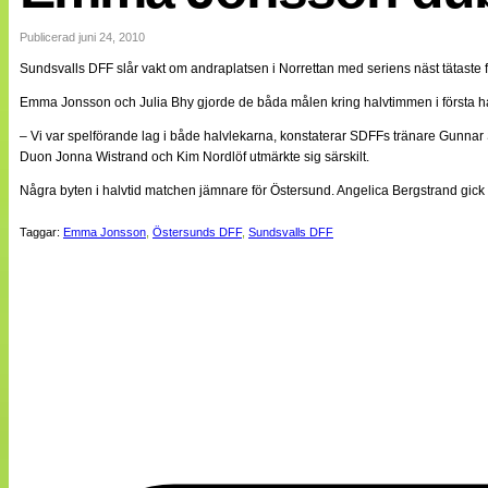
Internationellt
Bildreportage
Publicerad juni 24, 2010
Arkiv
Sundsvalls DFF slår vakt om andraplatsen i Norrettan med seriens näst tätaste f
Bloggar
Lagen
Emma Jonsson och Julia Bhy gjorde de båda målen kring halvtimmen i första halvl
Webb-TV
Cuper
– Vi var spelförande lag i både halvlekarna, konstaterar SDFFs tränare Gunnar
Medlemsbilder
Duon Jonna Wistrand och Kim Nordlöf utmärkte sig särskilt.
Till klubbkassan
Några byten i halvtid matchen jämnare för Östersund. Angelica Bergstrand gick 
NÄTverket
Split vision
Om oss
Taggar:
Emma Jonsson
,
Östersunds DFF
,
Sundsvalls DFF
Annonsera
Statistik
Tipsa Damfotboll
Kontakt