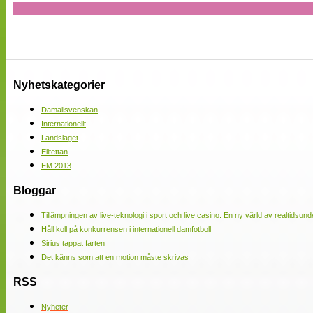
Nyhetskategorier
Damallsvenskan
Internationellt
Landslaget
Elitettan
EM 2013
Bloggar
Tillämpningen av live-teknologi i sport och live casino: En ny värld av realtidsund
Håll koll på konkurrensen i internationell damfotboll
Sirius tappat farten
Det känns som att en motion måste skrivas
RSS
Nyheter