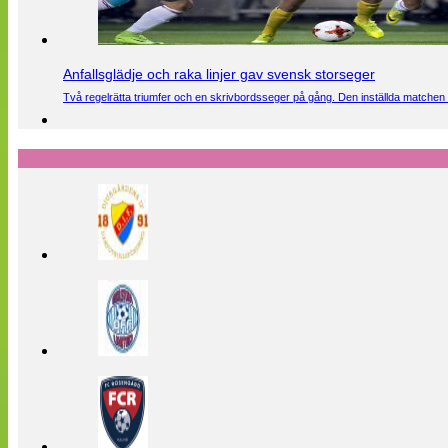
Anfallsglädje och raka linjer gav svensk storseger
Två regelrätta triumfer och en skrivbordsseger på gång. Den inställda matchen 