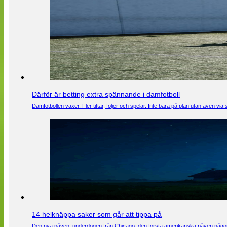
Därför är betting extra spännande i damfotboll
Damfotbollen växer. Fler tittar, följer och spelar. Inte bara på plan utan även 
14 helknäppa saker som går att tippa på
Den nya påven, underdogen från Chicago, den första amerikanska påven någons