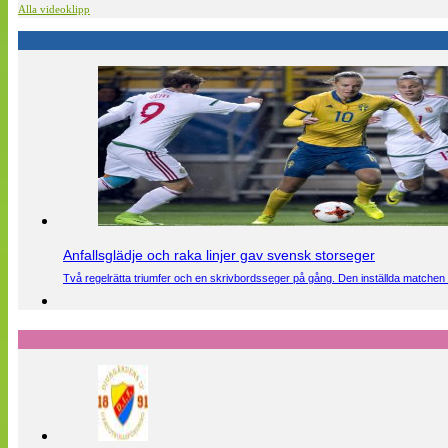
Alla videoklipp
Anfallsglädje och raka linjer gav svensk storseger
Två regelrätta triumfer och en skrivbordsseger på gång. Den inställda matchen 