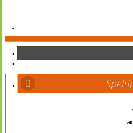
Spelti
Vil