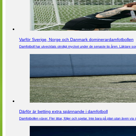
Varför Sverige, Norge och Danmark dominerardamfotbollen
Damfotboll har utvecklats otroligt mycket under de senaste tio åren. Läktare som
Därför är betting extra spännande i damfotboll
Damfotbollen växer. Fler tittar, följer och spelar. Inte bara på plan utan även 