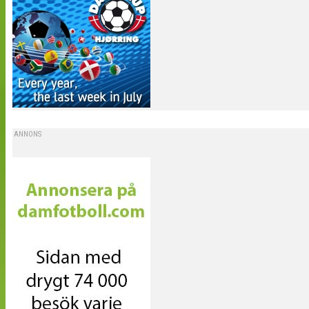
ANNONS