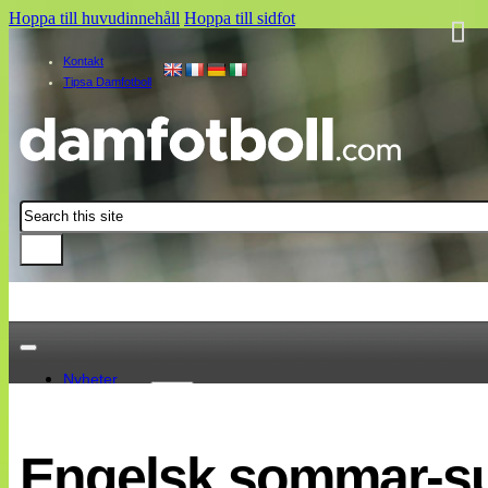
Hoppa till huvudinnehåll
Hoppa till sidfot
Kontakt
Tipsa Damfotboll
Sök
Nyheter
Damallsvenskan
Elitettan
Engelsk sommar-su
Landslaget
EM 2013