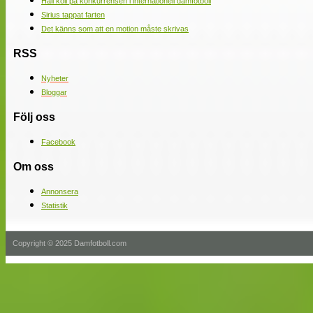
Håll koll på konkurrensen i internationell damfotboll
Sirius tappat farten
Det känns som att en motion måste skrivas
RSS
Nyheter
Bloggar
Följ oss
Facebook
Om oss
Annonsera
Statistik
Copyright © 2025 Damfotboll.com