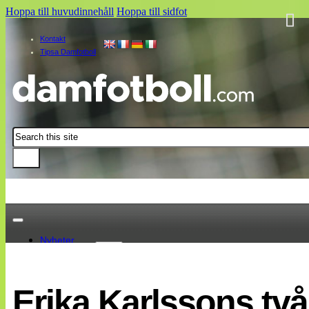
Hoppa till huvudinnehåll
Hoppa till sidfot
Kontakt
Tipsa Damfotboll
Sök
Nyheter
Damallsvenskan
Elitettan
Erika Karlssons två
Landslaget
EM 2013