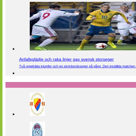
Anfallsglädje och raka linjer gav svensk storseger
Två regelrätta triumfer och en skrivbordsseger på gång. Den inställda matchen 