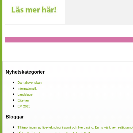
Nyhetskategorier
Damallsvenskan
Internationellt
Landslaget
Elitettan
EM 2013
Bloggar
Tillämpningen av live-teknologi i sport och live casino: En ny värld av realtidsund