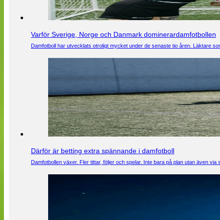
Varför Sverige, Norge och Danmark dominerardamfotbollen
Damfotboll har utvecklats otroligt mycket under de senaste tio åren. Läktare som
Därför är betting extra spännande i damfotboll
Damfotbollen växer. Fler tittar, följer och spelar. Inte bara på plan utan även 