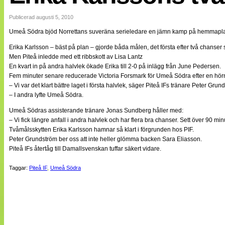
Internationellt
Bildreportage
Publicerad augusti 5, 2010
Arkiv
Umeå Södra bjöd Norrettans suveräna serieledare en jämn kamp på hemmaplan. 
Bloggar
Lagen
Erika Karlsson – bäst på plan – gjorde båda målen, det första efter två chanser s
Webb-TV
Men Piteå inledde med ett ribbskott av Lisa Lantz
Cuper
En kvart in på andra halvlek ökade Erika till 2-0 på inlägg från June Pedersen.
Medlemsbilder
Fem minuter senare reducerade Victoria Forsmark för Umeå Södra efter en hö
Till klubbkassan
– Vi var det klart bättre laget i första halvlek, säger Piteå IFs tränare Peter Grun
NÄTverket
– I andra lyfte Umeå Södra.
Split vision
Om oss
Umeå Södras assisterande tränare Jonas Sundberg håller med:
– Vi fick längre anfall i andra halvlek och har flera bra chanser. Sett över 90 minu
Annonsera
Tvåmålsskytten Erika Karlsson hamnar så klart i förgrunden hos PIF.
Statistik
Peter Grundström ber oss att inte heller glömma backen Sara Eliasson.
Tipsa Damfotboll
Piteå IFs återtåg till Damallsvenskan tuffar säkert vidare.
Kontakt
Taggar:
Piteå IF
,
Umeå Södra