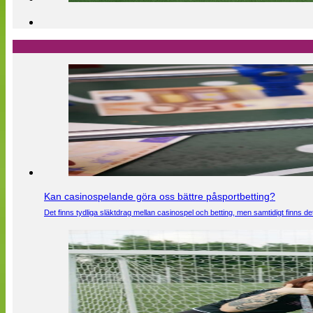
Kan casinospelande göra oss bättre påsportbetting?
Det finns tydliga släktdrag mellan casinospel och betting, men samtidigt finns