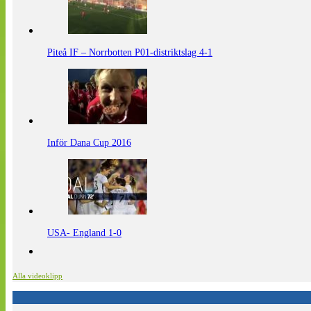
Piteå IF – Norrbotten P01-distriktslag 4-1
Inför Dana Cup 2016
USA- England 1-0
Alla videoklipp