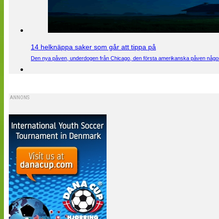
14 helknäppa saker som går att tippa på
Den nya påven, underdogen från Chicago, den första amerikanska påven någons
ANNONS