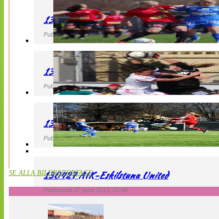
130427 LB 07 – QBIK
Publicerad 27 April 2013, 22:40
130427 IF Limhamn Bunkeflo – QBIK
Publicerad 27 April 2013, 21:10
130427 LdB FC Malmö – Mallbackens IF
Publicerad 27 April 2013, 20:54
130427 AIK-Eskilstuna United
SE ALLA BILDREPORTAGE
Publicerad 27 April 2013, 20:48