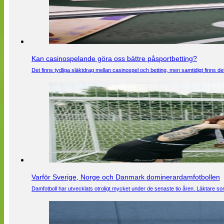
Kan casinospelande göra oss bättre påsportbetting?
Det finns tydliga släktdrag mellan casinospel och betting, men samtidigt finns
Varför Sverige, Norge och Danmark dominerardamfotbollen
Damfotboll har utvecklats otroligt mycket under de senaste tio åren. Läktare som