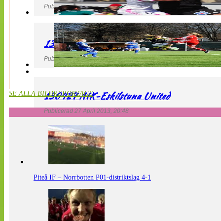
Publicerad 27 April 2013, 21:10
130427 LdB FC Malmö – Mallbackens IF
Publicerad 27 April 2013, 20:54
130427 AIK-Eskilstuna United
SE ALLA BILDREPORTAGE
Publicerad 27 April 2013, 20:48
Piteå IF – Norrbotten P01-distriktslag 4-1