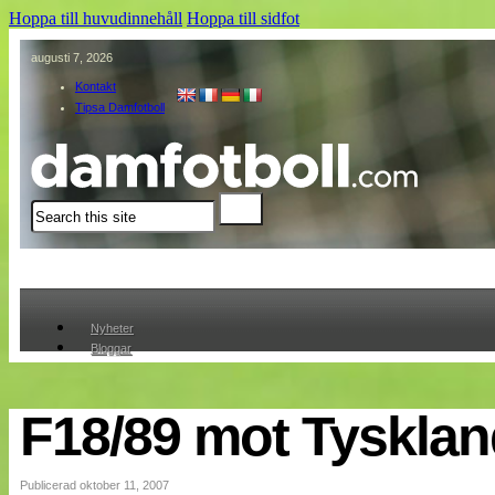
Hoppa till huvudinnehåll
Hoppa till sidfot
augusti 7, 2026
Kontakt
Tipsa Damfotboll
Sök
Nyheter
Bloggar
Lagen
Webb-TV
Cuper
F18/89 mot Tysklan
Medlemmar
Medlemsbilder
Till klubbkassan
Publicerad oktober 11, 2007
Om oss