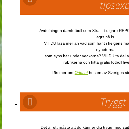
tipsex
Avdelningen damfotboll.com Xtra – tidigare REPOR
lagts på is.
Vill DU läsa mer än vad som hänt i helgens m
nyheterna
som syns här under veckorna? Vill DU ta del 
rubrikerna och hitta gratis fotboll li
Läs mer om
Oddset
hos en av Sveriges stö
Tryggt
Det är ett måste att du känner dig trygg med sajt