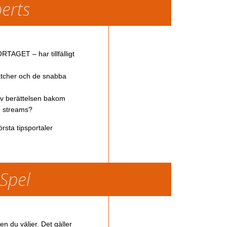
perts
TAGET – har tillfälligt
atcher och de snabba
av berättelsen bakom
ve streams?
rsta tipsportaler
 Spel
en du väljer. Det gäller