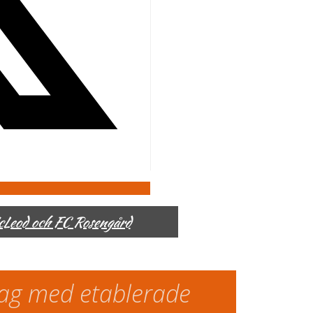
McLeod och FC Rosengård
slag med etablerade