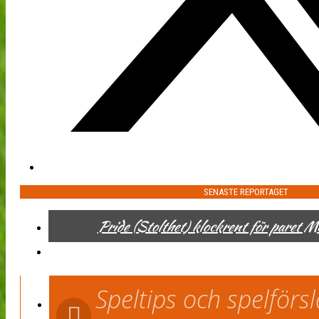
SENASTE REPORTAGET
Pride (Stolthet) klockrent för paret 
Speltips och spelför