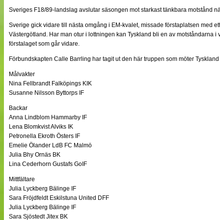
NÄTverket
Sveriges F18/89-landslag avslutar säsongen mot starkast tänkbara motstånd 
Split vision
Sverige gick vidare till nästa omgång i EM-kvalet, missade förstaplatsen med et
Västergötland. Har man otur i lottningen kan Tyskland bli en av motståndarna i
förstalaget som går vidare.
Nyheter
Bloggar
Förbundskapten Calle Barrling har tagit ut den här truppen som möter Tyskland
Lagen
Webb-TV
Målvakter
Cuper
Nina Fellbrandt Falköpings KIK
Medlemmar
Susanne Nilsson Byttorps IF
Medlemsbilder
Backar
Till klubbkassan
Om oss
Anna Lindblom Hammarby IF
NÄTverket
Lena Blomkvist Alviks IK
Split vision
Petronella Ekroth Östers IF
Emelie Ölander LdB FC Malmö
Julia Bhy Ornäs BK
Lina Cederhorn Gustafs GoIF
Mittfältare
Julia Lyckberg Bälinge IF
Sara Fröjdfeldt Eskilstuna United DFF
Julia Lyckberg Bälinge IF
Sara Sjöstedt Jitex BK