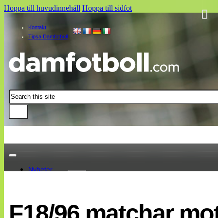
Hoppa till huvudinnehåll
Hoppa till sidfot
Kontakt
Tipsa Damfotboll
Sök
Nyheter
Damallsvenskan
Elitettan
F18/96 matchar mo
Landslaget
EM 2013