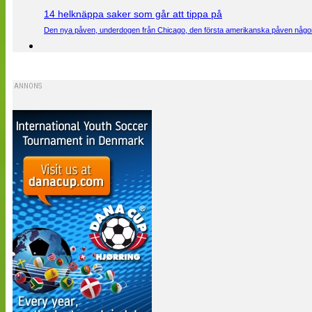
14 helknäppa saker som går att tippa på
Den nya påven, underdogen från Chicago, den första amerikanska påven någons
ANNONS