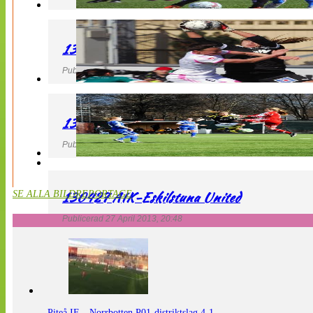
130427 IF Limhamn Bunkeflo – QBIK
Publicerad 27 April 2013, 21:10
130427 LdB FC Malmö – Mallbackens IF
Publicerad 27 April 2013, 20:54
130427 AIK-Eskilstuna United
SE ALLA BILDREPORTAGE
Publicerad 27 April 2013, 20:48
Piteå IF – Norrbotten P01-distriktslag 4-1