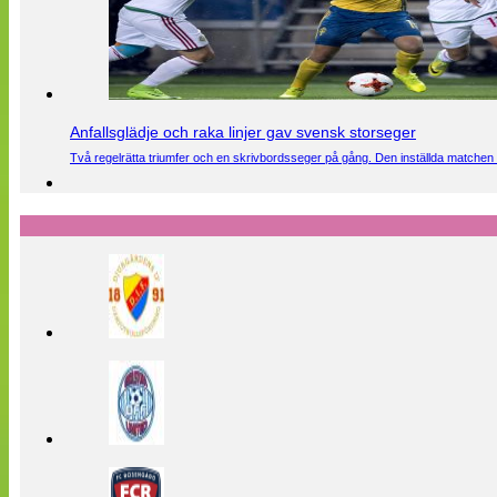
Anfallsglädje och raka linjer gav svensk storseger
Två regelrätta triumfer och en skrivbordsseger på gång. Den inställda matchen 