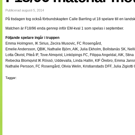
Internationellt
Bildreportage
Publicerad augusti 5, 2014
Arkiv
På tisdagen tog också förbundskapten Calle Barrling ut 18 spelare till en land
Bloggar
Lagen
Matchen är F18/96 enda genrep inför EM-kval 1 som spelas i september.
Webb-TV
Cuper
Följande spelare ingår i truppen
Medlemsbilder
Emma Holmgren, IK Sirius, Zecira Musovic, FC Rosengård,
Till klubbkassan
Emelie Andersson, QBIK, Nathalie Björn, AIK, Julia Ekholm, Bollstanäs SK, Nel
NÄTverket
Lotta Ökvist, Piteå IF, Tove Almqvist, Linköpings FC, Filippa Angeldal, AIK, Stin
Split vision
Rebecka Blomqvist IK Rössö, Uddevalla, Linda Hallin, KIF Örebro, Emma Jans
Om oss
Nathalie Persson, FC Rosengård, Olivia Welin, Kristianstads DFF, Julia Zigiotti
Annonsera
Taggar:
Statistik
Tipsa Damfotboll
Kontakt