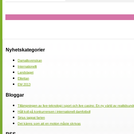
Nyhetskategorier
Damallsvenskan
Internationellt
Landslaget
Elitettan
EM 2013
Bloggar
Tillämpningen av live-teknologi i sport och live casino: En ny värld av realtidsund
Håll koll på konkurrensen i internationell damfotboll
Sirius tappat farten
Det känns som att en motion måste skrivas