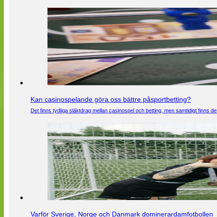
Kan casinospelande göra oss bättre påsportbetting?
Det finns tydliga släktdrag mellan casinospel och betting, men samtidigt finns
Varför Sverige, Norge och Danmark dominerardamfotbollen