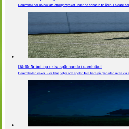
Damfotboll har utvecklats otroligt mycket under de senaste tio åren. Läktare som
Därför är betting extra spännande i damfotboll
Damfotbollen växer. Fler tittar, följer och spelar. Inte bara på plan utan även 