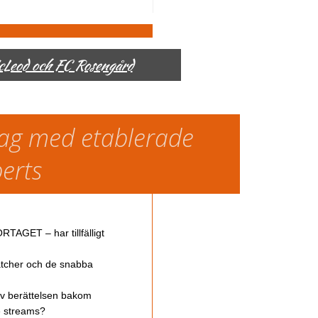
McLeod och FC Rosengård
slag med etablerade
perts
TAGET – har tillfälligt
atcher och de snabba
av berättelsen bakom
ve streams?