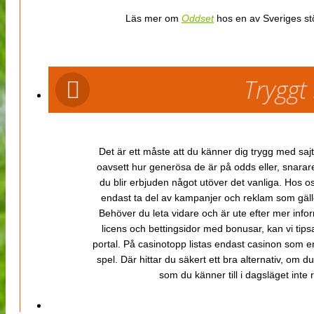
Läs mer om
Oddset
hos en av Sveriges stö
Tryggt
Det är ett måste att du känner dig trygg med sajt
oavsett hur generösa de är på odds eller, snarare b
du blir erbjuden något utöver det vanliga. Hos o
endast ta del av kampanjer och reklam som gäller
Behöver du leta vidare och är ute efter mer inf
licens och bettingsidor med bonusar, kan vi tips
portal. På casinotopp listas endast casinon som er
spel. Där hittar du säkert ett bra alternativ, om d
som du känner till i dagsläget inte rä