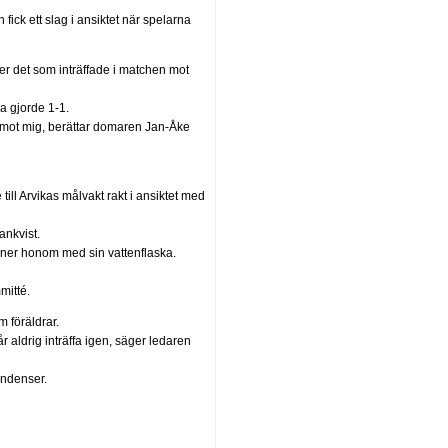
ck ett slag i ansiktet när spelarna
r det som inträffade i matchen mot
a gjorde 1-1.
d mot mig, berättar domaren Jan-Åke
ill Arvikas målvakt rakt i ansiktet med
ankvist.
ner honom med sin vattenflaska.
mitté.
 föräldrar.
år aldrig inträffa igen, säger ledaren
tendenser.