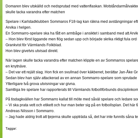
NÄTverket
Domaren blev utskälld och nedsprutad med vattenflaskan. Motståndarmålvakten fi
Split vision
skulle tacka varandra efter matchen
Spelare i Karlstadklubben Sommaros F18-lag kan räkna med avstängningar efte
Arvika i helgen.
Nyheter
En Sommarro-spelare ska ha fått en armbåge i ansiktet i samband med att Arvik
Bloggar
– Hon blev först liggande men flög sedan upp och började skrika riktigt fula or
Lagen
Grankvist för Värmlands Folkblad.
Webb-TV
Hon blev givetvis utvisad direkt.
Cuper
Medlemmar
När lagen skulle tacka varandra efter matchen klippte en av Sommarros spelare t
Medlemsbilder
en knytnäve.
Till klubbkassan
– Det var ett rejält slag. Hon fick en svullnad över käkbenet, berättar Jan-Åke Gr
Om oss
Sedan blev han själv attackerad av en annan Sommarro-spelare som sprutade 
NÄTverket
Ytterligare två grova utvisningar var givna.
Split vision
Samtliga tre spelare har rapporterats till Värmlands fotbollförbunds disciplinkom
På tisdagkvällen har Sommarro kallat till möte med såväl spelare och ledare som
– Vi ska prata vett och etikett och hur man beter sig på en fotbollsplan. Det här f
Andreas Nilsson i Sommarro.
– Jag hade aldrig trott att tjejerna skulle uppträda så, det har inte funnits såna 
Taggar: