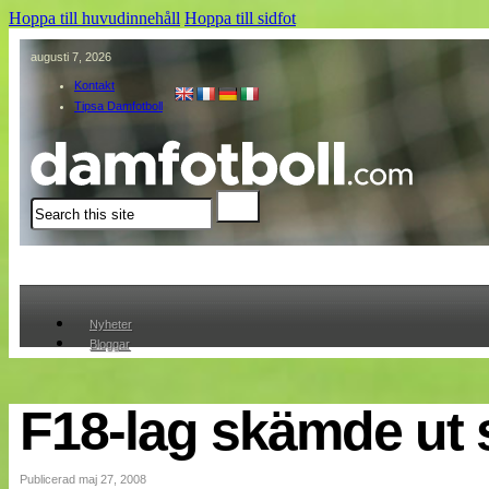
Hoppa till huvudinnehåll
Hoppa till sidfot
augusti 7, 2026
Kontakt
Tipsa Damfotboll
Sök
Nyheter
Bloggar
Lagen
Webb-TV
Cuper
F18-lag skämde ut 
Medlemmar
Medlemsbilder
Till klubbkassan
Publicerad maj 27, 2008
Om oss