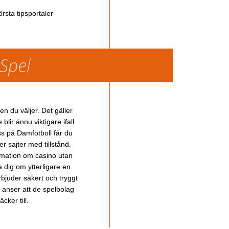
rsta tipsportaler
 Spel
en du väljer. Det gäller
lir ännu viktigare ifall
ss på Damfotboll får du
 sajter med tillstånd.
ormation om casino utan
a dig om ytterligare en
bjuder säkert och tryggt
u anser att de spelbolag
cker till.