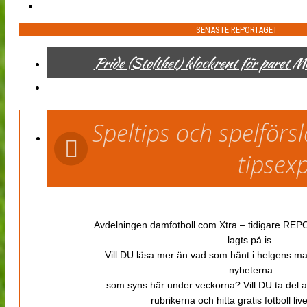
SENASTE REPORTAGET
Pride (Stolthet) klockrent för paret 
Speltips och spelför
tipsex
Avdelningen damfotboll.com Xtra – tidigare REPOR
lagts på is.
Vill DU läsa mer än vad som hänt i helgens m
nyheterna
som syns här under veckorna? Vill DU ta del 
rubrikerna och hitta gratis fotboll li