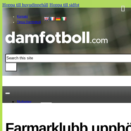
Hoppa till huvudinnehåll
Hoppa till sidfot
Kontakt
Tipsa Damfotboll
Sök
Nyheter
Damallsvenskan
Elitettan
Farmarklubb upphör
Landslaget
EM 2013