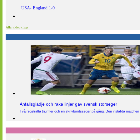
USA- England 1-0
Alla videoklipp
Anfallsglädje och raka linjer gav svensk storseger
Två regelrätta triumfer och en skrivbordsseger på gång. Den inställda matchen 