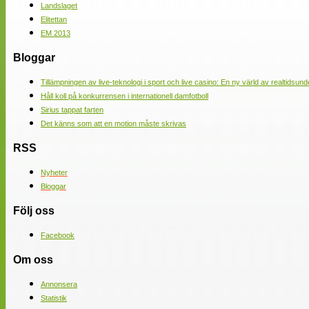
Landslaget
Elitettan
EM 2013
Bloggar
Tillämpningen av live-teknologi i sport och live casino: En ny värld av realtidsund
Håll koll på konkurrensen i internationell damfotboll
Sirius tappat farten
Det känns som att en motion måste skrivas
RSS
Nyheter
Bloggar
Följ oss
Facebook
Om oss
Annonsera
Statistik