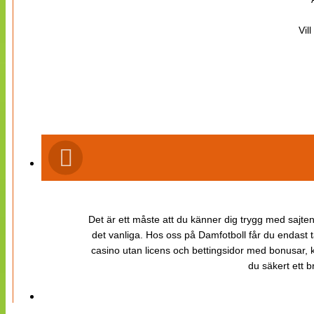
Vil
Det är ett måste att du känner dig trygg med sajten 
det vanliga. Hos oss på Damfotboll får du endast t
casino utan licens och bettingsidor med bonusar, ka
du säkert ett b