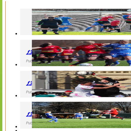
130427 LB 07 – QBIK
Publicerad 27 April 2013, 22:40
130427 IF Limhamn Bunkeflo – QBIK
Publicerad 27 April 2013, 21:10
130427 LdB FC Malmö – Mallbackens IF
Publicerad 27 April 2013, 20:54