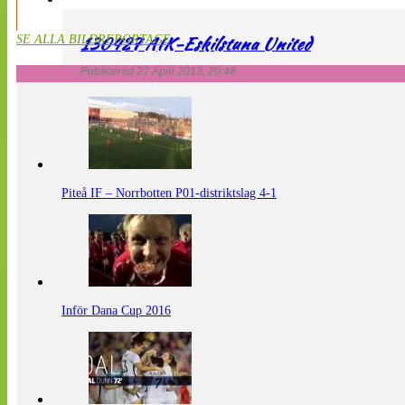
130427 AIK-Eskilstuna United
SE ALLA BILDREPORTAGE
Publicerad 27 April 2013, 20:48
Piteå IF – Norrbotten P01-distriktslag 4-1
Inför Dana Cup 2016