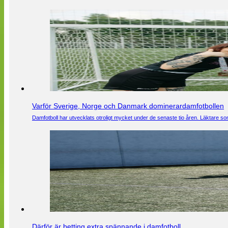
Varför Sverige, Norge och Danmark dominerardamfotbollen
Damfotboll har utvecklats otroligt mycket under de senaste tio åren. Läktare som
Därför är betting extra spännande i damfotboll