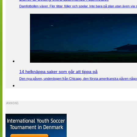
Damfotbollen växer. Fler tittar, följer och spelar. Inte bara på plan utan även 
14 helknäppa saker som går att tippa på
Den nya påven, underdogen från Chicago, den första amerikanska påven någons
ANNONS