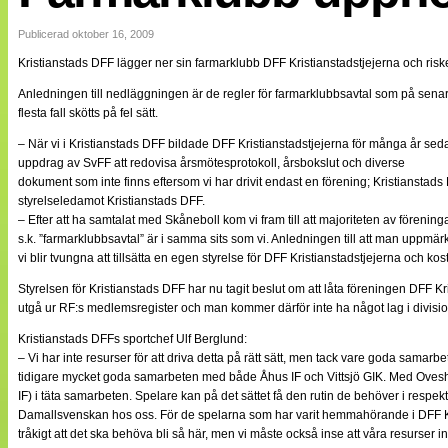
Internationellt
Bildreportage
Publicerad oktober 16, 2009
Arkiv
Kristianstads DFF lägger ner sin farmarklubb DFF Kristianstadstjejerna och risk
Bloggar
Lagen
Anledningen till nedläggningen är de regler för farmarklubbsavtal som på senare
Webb-TV
flesta fall skötts på fel sätt.
Cuper
Medlemsbilder
– När vi i Kristianstads DFF bildade DFF Kristianstadstjejerna för många år sedan
Till klubbkassan
uppdrag av SvFF att redovisa årsmötesprotokoll, årsbokslut och diverse
NÄTverket
dokument som inte finns eftersom vi har drivit endast en förening; Kristianstads
Split vision
styrelseledamot Kristianstads DFF.
Om oss
– Efter att ha samtalat med Skåneboll kom vi fram till att majoriteten av förenin
s.k. ”farmarklubbsavtal” är i samma sits som vi. Anledningen till att man uppmärk
Annonsera
vi blir tvungna att tillsätta en egen styrelse för DFF Kristianstadstjejerna och k
Statistik
Tipsa Damfotboll
Styrelsen för Kristianstads DFF har nu tagit beslut om att låta föreningen DFF Kr
Kontakt
utgå ur RF:s medlemsregister och man kommer därför inte ha något lag i divisi
Kristianstads DFFs sportchef Ulf Berglund:
– Vi har inte resurser för att driva detta på rätt sätt, men tack vare goda sama
tidigare mycket goda samarbeten med både Åhus IF och Vittsjö GIK. Med Ovesholms
IF) i täta samarbeten. Spelare kan på det sättet få den rutin de behöver i respekti
Damallsvenskan hos oss. För de spelarna som har varit hemmahörande i DFF Kristi
tråkigt att det ska behöva bli så här, men vi måste också inse att våra resurser inte